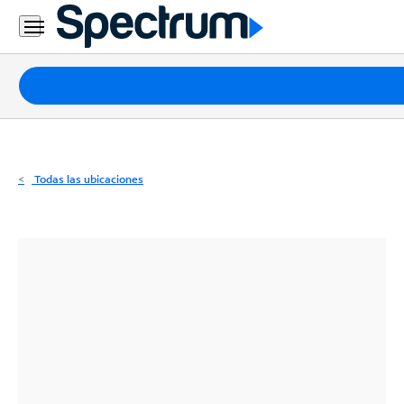
Residencial
Business
Paquetes
Internet
TV
Todas las ubicaciones
Móvil
Teléfono
Residencial
Business
Contáctanos
Inglés