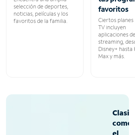
selección de deportes,
favoritos
noticias, películas y los
Ciertos planes
favoritos de la familia.
TV incluyen
aplicaciones d
streaming, des
Disney+ hasta
Max y más.
Clasif
como
el