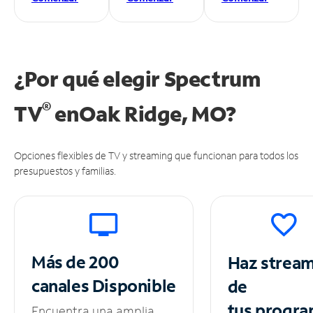
¿Por qué elegir Spectrum
®
TV
en
Oak Ridge, MO?
Opciones flexibles de TV y streaming que funcionan para todos los
presupuestos y familias.
Más de 200
Haz strea
canales
Disponible
de
tus
progra
Encuentra una amplia