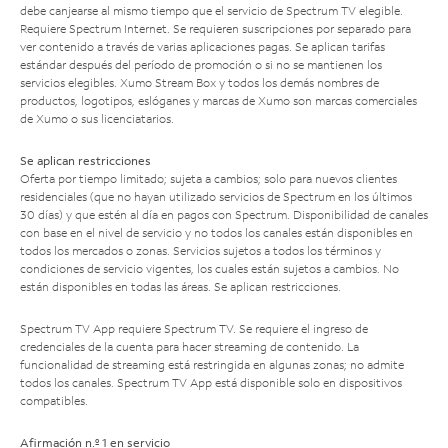
debe canjearse al mismo tiempo que el servicio de Spectrum TV elegible.
Requiere Spectrum Internet. Se requieren suscripciones por separado para
ver contenido a través de varias aplicaciones pagas. Se aplican tarifas
estándar después del período de promoción o si no se mantienen los
servicios elegibles. Xumo Stream Box y todos los demás nombres de
productos, logotipos, eslóganes y marcas de Xumo son marcas comerciales
de Xumo o sus licenciatarios.
Se aplican restricciones
Oferta por tiempo limitado; sujeta a cambios; solo para nuevos clientes
residenciales (que no hayan utilizado servicios de Spectrum en los últimos
30 días) y que estén al día en pagos con Spectrum. Disponibilidad de canales
con base en el nivel de servicio y no todos los canales están disponibles en
todos los mercados o zonas. Servicios sujetos a todos los términos y
condiciones de servicio vigentes, los cuales están sujetos a cambios. No
están disponibles en todas las áreas. Se aplican restricciones.
Spectrum TV App requiere Spectrum TV. Se requiere el ingreso de
credenciales de la cuenta para hacer streaming de contenido. La
funcionalidad de streaming está restringida en algunas zonas; no admite
todos los canales. Spectrum TV App está disponible solo en dispositivos
compatibles.
Afirmación n.º 1 en servicio