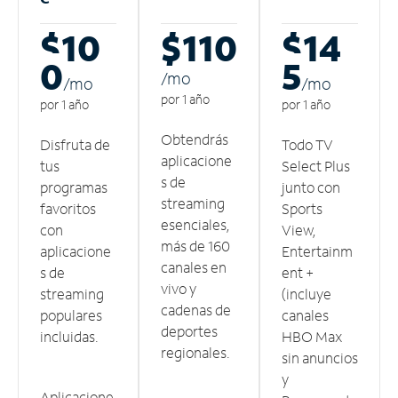
$10
$110
$14
0
5
/m
o
/m
o
/m
o
por 1 año
por 1 año
por 1 año
Obtendrás
Disfruta de
Todo TV
aplicacione
tus
Select Plus
s de
programas
junto con
streaming
favoritos
Sports
esenciales,
con
View,
más de 160
aplicacione
Entertainm
canales en
s de
ent +
vivo y
streaming
(incluye
cadenas de
populares
canales
deportes
incluidas.
HBO Max
regionales.
sin anuncios
y
Aplicacione