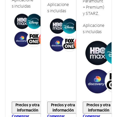
Paramount
Aplicacione
s incluidas
+ Premium)
s incluidas
y STARZ.
Aplicacione
s incluidas
Precios y otra
Precios y otra
Precios y otra
información
información
información
Comenzar
Comenzar
Comenzar