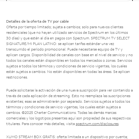
Detalles de la oferta de TV por cable
Oferta por tiempo limitado; sujeta a cambios; solo para nuevos clientes
residenciales (que no hayan utilizado servicios de Spectrum en los últimos
30 días) y que estén al día en pagos con Spectrum. SPECTRUM TV SELECT
SIGNATURE/MI PLAN LATINO: se aplican tarifas estándar una vez
transcurrido el período promocional. Puede necesitarse equipo de TV y
aplican cargos. Disponibilidad de canales con base en el nivel de servicio y no
todos los canales están disponibles en todos los mercados o zonas. Servicios
sujetos a todos los términos y condiciones de servicio vigentes, los cuales
están sujetos a cambios. No están disponibles en todas las áreas. Se aplican
restricciones.
Puede solicitarse la activación de una nueva suscripción para ver contenido a
través de cada aplicación de streaming. Esto no reemplaza las suscripciones
existentes; esas se administrarán por separado. Servicios sujetos a todos los
términos y condiciones de servicio vigentes, los cuales están sujetos a
cambios. ©2025 Charter Communications. Todas las demás marcas
comerciales y los logotipos presentes aquí son propiedad de sus respectivos
titulares. Para conocer más detalles, visita
spectrum.com/disclosures
.
XUMO STREAM BOX GRATIS: oferta limitada a un dispositivo por cuenta;