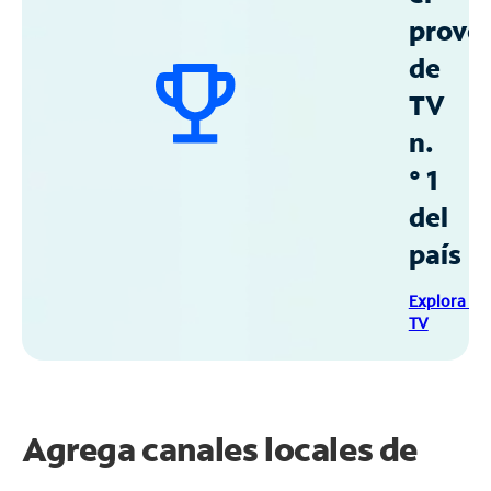
prove
de
TV
n.
° 1
del
país
Explora Sp
TV
Agrega canales locales de