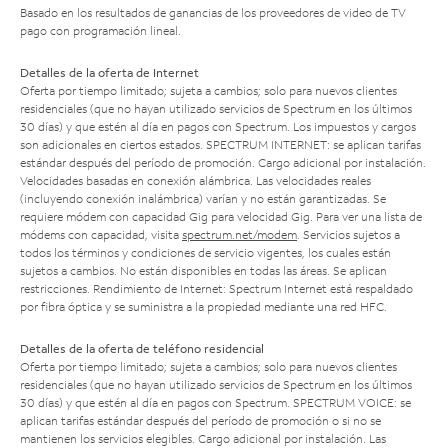
Basado en los resultados de ganancias de los proveedores de video de TV
pago con programación lineal.
Detalles de la oferta de Internet
Oferta por tiempo limitado; sujeta a cambios; solo para nuevos clientes
residenciales (que no hayan utilizado servicios de Spectrum en los últimos
30 días) y que estén al día en pagos con Spectrum. Los impuestos y cargos
son adicionales en ciertos estados. SPECTRUM INTERNET: se aplican tarifas
estándar después del período de promoción. Cargo adicional por instalación.
Velocidades basadas en conexión alámbrica. Las velocidades reales
(incluyendo conexión inalámbrica) varían y no están garantizadas. Se
requiere módem con capacidad Gig para velocidad Gig. Para ver una lista de
módems con capacidad, visita
spectrum.net/modem
. Servicios sujetos a
todos los términos y condiciones de servicio vigentes, los cuales están
sujetos a cambios. No están disponibles en todas las áreas. Se aplican
restricciones. Rendimiento de Internet: Spectrum Internet está respaldado
por fibra óptica y se suministra a la propiedad mediante una red HFC.
Detalles de la oferta de teléfono residencial
Oferta por tiempo limitado; sujeta a cambios; solo para nuevos clientes
residenciales (que no hayan utilizado servicios de Spectrum en los últimos
30 días) y que estén al día en pagos con Spectrum. SPECTRUM VOICE: se
aplican tarifas estándar después del período de promoción o si no se
mantienen los servicios elegibles. Cargo adicional por instalación. Las