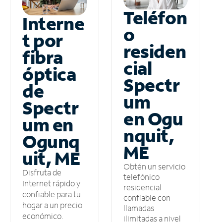
Teléfon
Interne
o
t por
residen
fibra
cial
óptica
Spectr
de
um
Spectr
en Ogu
um en
nquit,
Ogunq
ME
uit, ME
Obtén un servicio
Disfruta de
telefónico
Internet rápido y
residencial
confiable para tu
confiable con
hogar a un precio
llamadas
económico.
ilimitadas a nivel