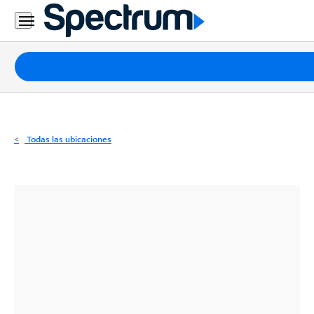
Residencial
Business
Paquetes
Internet
TV
Todas las ubicaciones
Móvil
Teléfono
Residencial
Business
Contáctanos
Inglés