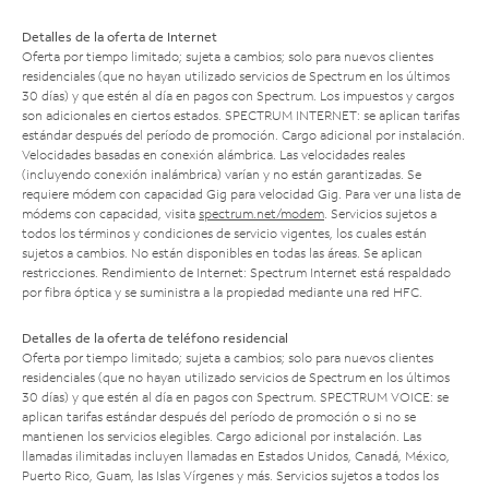
Detalles de la oferta de Internet
Oferta por tiempo limitado; sujeta a cambios; solo para nuevos clientes
residenciales (que no hayan utilizado servicios de Spectrum en los últimos
30 días) y que estén al día en pagos con Spectrum. Los impuestos y cargos
son adicionales en ciertos estados. SPECTRUM INTERNET: se aplican tarifas
estándar después del período de promoción. Cargo adicional por instalación.
Velocidades basadas en conexión alámbrica. Las velocidades reales
(incluyendo conexión inalámbrica) varían y no están garantizadas. Se
requiere módem con capacidad Gig para velocidad Gig. Para ver una lista de
módems con capacidad, visita
spectrum.net/modem
. Servicios sujetos a
todos los términos y condiciones de servicio vigentes, los cuales están
sujetos a cambios. No están disponibles en todas las áreas. Se aplican
restricciones. Rendimiento de Internet: Spectrum Internet está respaldado
por fibra óptica y se suministra a la propiedad mediante una red HFC.
Detalles de la oferta de teléfono residencial
Oferta por tiempo limitado; sujeta a cambios; solo para nuevos clientes
residenciales (que no hayan utilizado servicios de Spectrum en los últimos
30 días) y que estén al día en pagos con Spectrum. SPECTRUM VOICE: se
aplican tarifas estándar después del período de promoción o si no se
mantienen los servicios elegibles. Cargo adicional por instalación. Las
llamadas ilimitadas incluyen llamadas en Estados Unidos, Canadá, México,
Puerto Rico, Guam, las Islas Vírgenes y más. Servicios sujetos a todos los