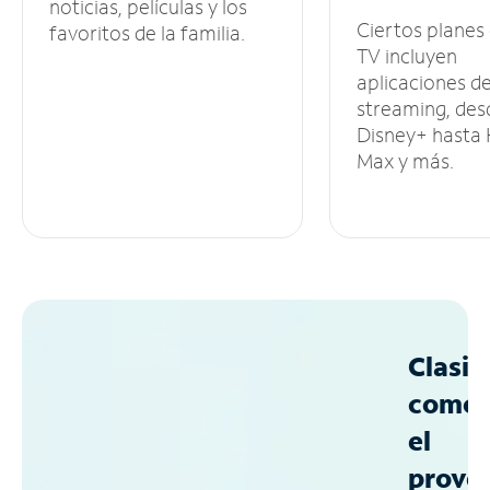
noticias, películas y los
Ciertos planes
favoritos de la familia.
TV incluyen
aplicaciones d
streaming, des
Disney+ hasta
Max y más.
Clasif
como
el
prove