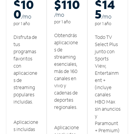
$10
$110
$14
0
5
/m
o
/m
o
/m
o
por 1 año
por 1 año
por 1 año
Obtendrás
Disfruta de
Todo TV
aplicacione
tus
Select Plus
s de
programas
junto con
streaming
favoritos
Sports
esenciales,
con
View,
más de 160
aplicacione
Entertainm
canales en
s de
ent +
vivo y
streaming
(incluye
cadenas de
populares
canales
deportes
incluidas.
HBO Max
regionales.
sin anuncios
y
Aplicacione
Paramount
Aplicacione
s incluidas
+ Premium)