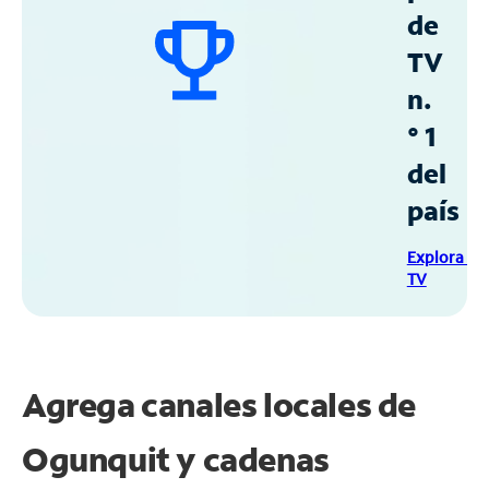
de
TV
n.
° 1
del
país
Explora Sp
TV
Agrega canales locales de
Ogunquit y cadenas