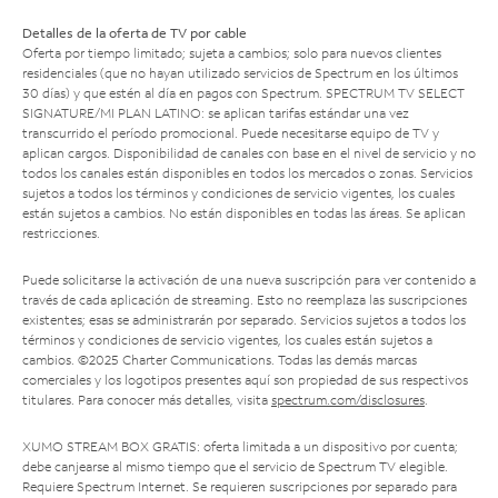
Detalles de la oferta de TV por cable
Oferta por tiempo limitado; sujeta a cambios; solo para nuevos clientes
residenciales (que no hayan utilizado servicios de Spectrum en los últimos
30 días) y que estén al día en pagos con Spectrum. SPECTRUM TV SELECT
SIGNATURE/MI PLAN LATINO: se aplican tarifas estándar una vez
transcurrido el período promocional. Puede necesitarse equipo de TV y
aplican cargos. Disponibilidad de canales con base en el nivel de servicio y no
todos los canales están disponibles en todos los mercados o zonas. Servicios
sujetos a todos los términos y condiciones de servicio vigentes, los cuales
están sujetos a cambios. No están disponibles en todas las áreas. Se aplican
restricciones.
Puede solicitarse la activación de una nueva suscripción para ver contenido a
través de cada aplicación de streaming. Esto no reemplaza las suscripciones
existentes; esas se administrarán por separado. Servicios sujetos a todos los
términos y condiciones de servicio vigentes, los cuales están sujetos a
cambios. ©2025 Charter Communications. Todas las demás marcas
comerciales y los logotipos presentes aquí son propiedad de sus respectivos
titulares. Para conocer más detalles, visita
spectrum.com/disclosures
.
XUMO STREAM BOX GRATIS: oferta limitada a un dispositivo por cuenta;
debe canjearse al mismo tiempo que el servicio de Spectrum TV elegible.
Requiere Spectrum Internet. Se requieren suscripciones por separado para