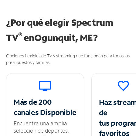
¿Por qué elegir Spectrum
®
TV
en
Ogunquit, ME?
Opciones flexibles de TV y streaming que funcionan para todos los
presupuestos y familias.
Más de 200
Haz strea
canales
Disponible
de
tus
progra
Encuentra una amplia
selección de deportes,
favoritos