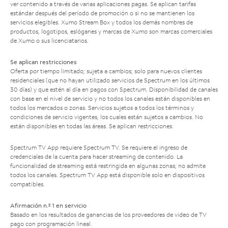
ver contenido a través de varias aplicaciones pagas. Se aplican tarifas
estándar después del período de promoción o si no se mantienen los
servicios elegibles. Xumo Stream Box y todos los demás nombres de
productos, logotipos, eslóganes y marcas de Xumo son marcas comerciales
de Xumo o sus licenciatarios.
Se aplican restricciones
Oferta por tiempo limitado; sujeta a cambios; solo para nuevos clientes
residenciales (que no hayan utilizado servicios de Spectrum en los últimos
30 días) y que estén al día en pagos con Spectrum. Disponibilidad de canales
con base en el nivel de servicio y no todos los canales están disponibles en
todos los mercados o zonas. Servicios sujetos a todos los términos y
condiciones de servicio vigentes, los cuales están sujetos a cambios. No
están disponibles en todas las áreas. Se aplican restricciones.
Spectrum TV App requiere Spectrum TV. Se requiere el ingreso de
credenciales de la cuenta para hacer streaming de contenido. La
funcionalidad de streaming está restringida en algunas zonas; no admite
todos los canales. Spectrum TV App está disponible solo en dispositivos
compatibles.
Afirmación n.º 1 en servicio
Basado en los resultados de ganancias de los proveedores de video de TV
pago con programación lineal.