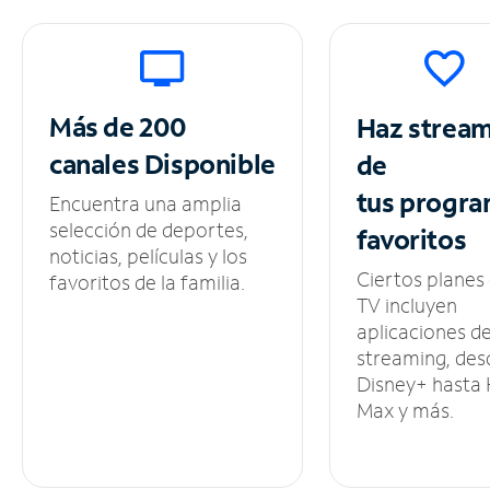
Más de 200
Haz strea
canales
Disponible
de
tus
progra
Encuentra una amplia
selección de deportes,
favoritos
noticias, películas y los
Ciertos planes
favoritos de la familia.
TV incluyen
aplicaciones d
streaming, des
Disney+ hasta
Max y más.