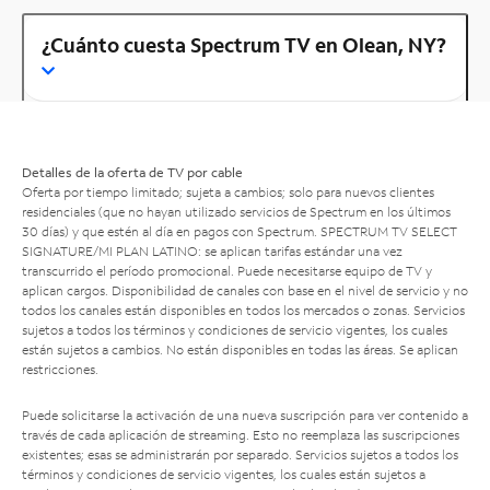
¿Cuánto cuesta Spectrum TV en Olean, NY?
Detalles de la oferta de TV por cable
Oferta por tiempo limitado; sujeta a cambios; solo para nuevos clientes
residenciales (que no hayan utilizado servicios de Spectrum en los últimos
30 días) y que estén al día en pagos con Spectrum. SPECTRUM TV SELECT
SIGNATURE/MI PLAN LATINO: se aplican tarifas estándar una vez
transcurrido el período promocional. Puede necesitarse equipo de TV y
aplican cargos. Disponibilidad de canales con base en el nivel de servicio y no
todos los canales están disponibles en todos los mercados o zonas. Servicios
sujetos a todos los términos y condiciones de servicio vigentes, los cuales
están sujetos a cambios. No están disponibles en todas las áreas. Se aplican
restricciones.
Puede solicitarse la activación de una nueva suscripción para ver contenido a
través de cada aplicación de streaming. Esto no reemplaza las suscripciones
existentes; esas se administrarán por separado. Servicios sujetos a todos los
términos y condiciones de servicio vigentes, los cuales están sujetos a