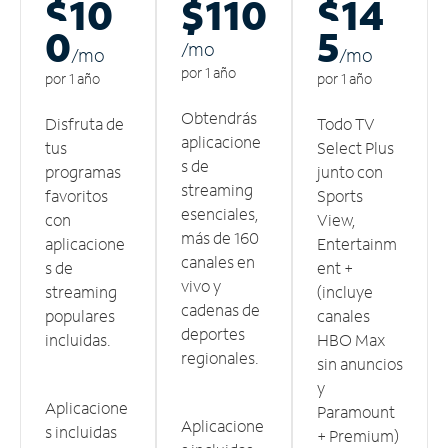
$10
$110
$14
0
5
/m
o
/m
o
/m
o
por 1 año
por 1 año
por 1 año
Obtendrás
Disfruta de
Todo TV
aplicacione
tus
Select Plus
s de
programas
junto con
streaming
favoritos
Sports
esenciales,
con
View,
más de 160
aplicacione
Entertainm
canales en
s de
ent +
vivo y
streaming
(incluye
cadenas de
populares
canales
deportes
incluidas.
HBO Max
regionales.
sin anuncios
y
Aplicacione
Paramount
Aplicacione
s incluidas
+ Premium)