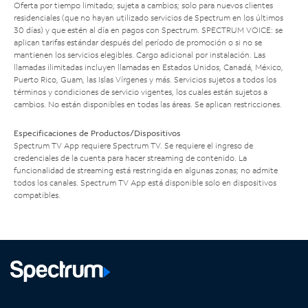
Oferta por tiempo limitado; sujeta a cambios; solo para nuevos clientes
residenciales (que no hayan utilizado servicios de Spectrum en los últimos
30 días) y que estén al día en pagos con Spectrum. SPECTRUM VOICE: se
aplican tarifas estándar después del período de promoción o si no se
mantienen los servicios elegibles. Cargo adicional por instalación. Las
llamadas ilimitadas incluyen llamadas en Estados Unidos, Canadá, México,
Puerto Rico, Guam, las Islas Vírgenes y más. Servicios sujetos a todos los
términos y condiciones de servicio vigentes, los cuales están sujetos a
cambios. No están disponibles en todas las áreas. Se aplican restricciones.
Especificaciones de Productos/Dispositivos
Spectrum TV App requiere Spectrum TV. Se requiere el ingreso de
credenciales de la cuenta para hacer streaming de contenido. La
funcionalidad de streaming está restringida en algunas zonas; no admite
todos los canales. Spectrum TV App está disponible solo en dispositivos
compatibles.