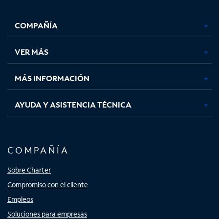
Facebook,
Instagram,
Youtube,
X,
se
se
se
se
COMPAÑÍA
abre
abre
abre
abre
en
en
en
en
una
una
una
una
VER MÁS
pestaña
pestaña
pestaña
pestaña
nueva
nueva
nueva
nueva
MÁS INFORMACIÓN
AYUDA Y ASISTENCIA TÉCNICA
COMPAÑÍA
Sobre Charter
Compromiso con el cliente
Empleos
Soluciones para empresas