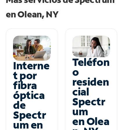
en
Olean, NY
Teléfon
Interne
o
t por
residen
fibra
cial
óptica
Spectr
de
um
Spectr
en Olea
um en