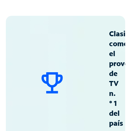
Clasif
como
el
prove
de
TV
n.
° 1
del
país