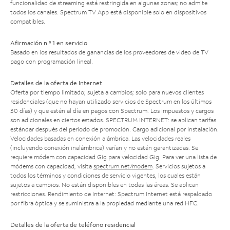
funcionalidad de streaming está restringida en algunas zonas; no admite
todos los canales. Spectrum TV App está disponible solo en dispositivos
compatibles.
Afirmación n.º 1 en servicio
Basado en los resultados de ganancias de los proveedores de video de TV
pago con programación lineal.
Detalles de la oferta de Internet
Oferta por tiempo limitado; sujeta a cambios; solo para nuevos clientes
residenciales (que no hayan utilizado servicios de Spectrum en los últimos
30 días) y que estén al día en pagos con Spectrum. Los impuestos y cargos
son adicionales en ciertos estados. SPECTRUM INTERNET: se aplican tarifas
estándar después del período de promoción. Cargo adicional por instalación.
Velocidades basadas en conexión alámbrica. Las velocidades reales
(incluyendo conexión inalámbrica) varían y no están garantizadas. Se
requiere módem con capacidad Gig para velocidad Gig. Para ver una lista de
módems con capacidad, visita
spectrum.net/modem
. Servicios sujetos a
todos los términos y condiciones de servicio vigentes, los cuales están
sujetos a cambios. No están disponibles en todas las áreas. Se aplican
restricciones. Rendimiento de Internet: Spectrum Internet está respaldado
por fibra óptica y se suministra a la propiedad mediante una red HFC.
Detalles de la oferta de teléfono residencial