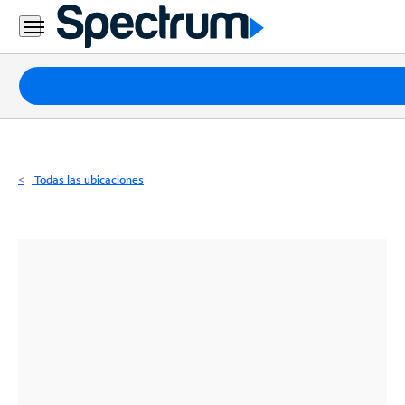
Residencial
Business
Paquetes
Internet
TV
Todas las ubicaciones
Móvil
Teléfono
Residencial
Business
Contáctanos
Inglés