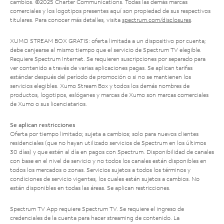
cambios. ©2025 Charter Communications. Todas las demás marcas
comerciales y los logotipos presentes aquí son propiedad de sus respectivos
titulares. Para conocer más detalles, visita
spectrum.com/disclosures
.
XUMO STREAM BOX GRATIS: oferta limitada a un dispositivo por cuenta;
debe canjearse al mismo tiempo que el servicio de Spectrum TV elegible.
Requiere Spectrum Internet. Se requieren suscripciones por separado para
ver contenido a través de varias aplicaciones pagas. Se aplican tarifas
estándar después del período de promoción o si no se mantienen los
servicios elegibles. Xumo Stream Box y todos los demás nombres de
productos, logotipos, eslóganes y marcas de Xumo son marcas comerciales
de Xumo o sus licenciatarios.
Se aplican restricciones
Oferta por tiempo limitado; sujeta a cambios; solo para nuevos clientes
residenciales (que no hayan utilizado servicios de Spectrum en los últimos
30 días) y que estén al día en pagos con Spectrum. Disponibilidad de canales
con base en el nivel de servicio y no todos los canales están disponibles en
todos los mercados o zonas. Servicios sujetos a todos los términos y
condiciones de servicio vigentes, los cuales están sujetos a cambios. No
están disponibles en todas las áreas. Se aplican restricciones.
Spectrum TV App requiere Spectrum TV. Se requiere el ingreso de
credenciales de la cuenta para hacer streaming de contenido. La