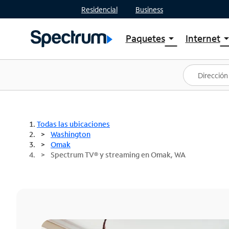
Residencial
Business
Paquetes
Internet
arrow_drop_down
arrow_drop
Ver paquetes
Spectr
Spectrum One
Planes
Mejores ofertas
Spectr
Ofertas en tu área
Intern
Todas las ubicaciones
Washington
Omak
Spectrum TV® y streaming en Omak, WA