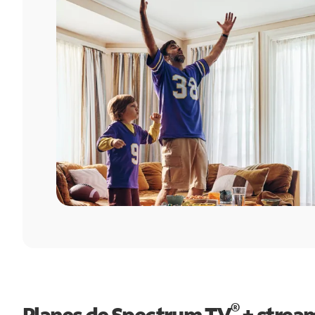
®
Planes de Spectrum TV
+ strea