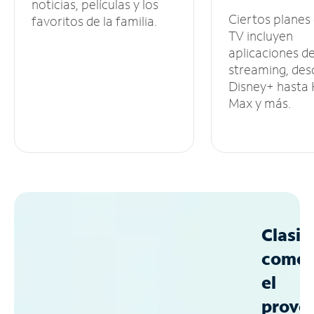
noticias, películas y los
Ciertos planes
favoritos de la familia.
TV incluyen
aplicaciones d
streaming, des
Disney+ hasta
Max y más.
Clasif
como
el
prove