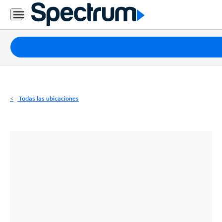
Residencial
Business
Paquetes
Internet
TV
Todas las ubicaciones
Móvil
Teléfono
Residencial
Business
Contáctanos
Inglés