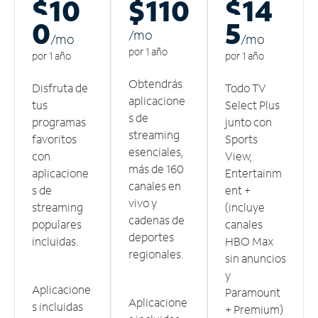
$10
$110
$14
0
5
/m
o
/m
o
/m
o
por 1 año
por 1 año
por 1 año
Obtendrás
Disfruta de
Todo TV
aplicacione
tus
Select Plus
s de
programas
junto con
streaming
favoritos
Sports
esenciales,
con
View,
más de 160
aplicacione
Entertainm
canales en
s de
ent +
vivo y
streaming
(incluye
cadenas de
populares
canales
deportes
incluidas.
HBO Max
regionales.
sin anuncios
y
Aplicacione
Paramount
Aplicacione
s incluidas
+ Premium)