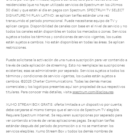
residenciales (que no hayan utilizado servicios de Spectrum en los últimos
30 días) y que estén al día en pagos con Spectrum. SPECTRUM TV SELECT
SIGNATURE/MI PLAN LATINO: se aplican tarifas estándar una vez
transcurrido el período promocional. Puede necesitarse equipo de TV y
aplican cargos. Disponibilidad de canales con base en el nivel de servicio y no
todos los canales están disponibles en todos los mercados o zonas. Servicios
sujetos a todos los términos y condiciones de servicio vigentes, los cuales
están sujetos a cambios. No están disponibles en todas las áreas. Se aplican
restricciones.
Puede solicitarse la activación de una nueva suscripción para ver contenido a
través de cada aplicación de streaming. Esto no reemplaza las suscripciones
existentes; esas se administrarán por separado. Servicios sujetos a todos los
términos y condiciones de servicio vigentes, los cuales están sujetos a
cambios. ©2025 Charter Communications. Todas las demás marcas
comerciales y los logotipos presentes aquí son propiedad de sus respectivos
titulares. Para conocer más detalles, visita
spectrum.com/disclosures
.
XUMO STREAM BOX GRATIS: oferta limitada a un dispositivo por cuenta;
debe canjearse al mismo tiempo que el servicio de Spectrum TV elegible.
Requiere Spectrum Internet. Se requieren suscripciones por separado para
ver contenido a través de varias aplicaciones pagas. Se aplican tarifas
estándar después del período de promoción o si no se mantienen los
servicios elegibles. Xumo Stream Box y todos los demás nombres de