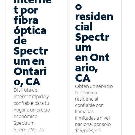
o
t por
residen
fibra
cial
óptica
Spectr
de
um
Spectr
en Ont
um en
ario,
Ontari
CA
o, CA
Obtén un servicio
Disfruta de
telefónico
Internet rápido y
residencial
confiable para tu
confiable con
hogar a un precio
llamadas
económico.
ilimitadas a nivel
Spectrum
nacional por solo
Internet® está
$15/mes, sin