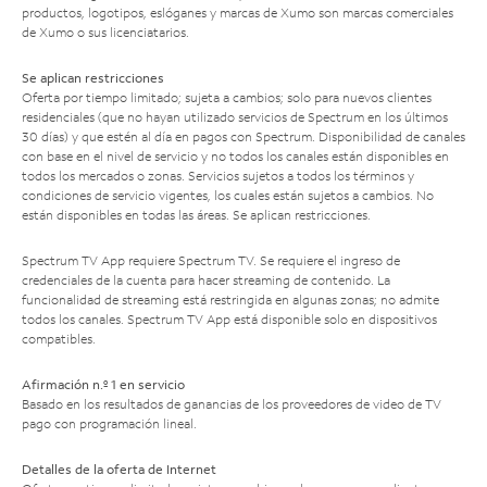
productos, logotipos, eslóganes y marcas de Xumo son marcas comerciales
de Xumo o sus licenciatarios.
Se aplican restricciones
Oferta por tiempo limitado; sujeta a cambios; solo para nuevos clientes
residenciales (que no hayan utilizado servicios de Spectrum en los últimos
30 días) y que estén al día en pagos con Spectrum. Disponibilidad de canales
con base en el nivel de servicio y no todos los canales están disponibles en
todos los mercados o zonas. Servicios sujetos a todos los términos y
condiciones de servicio vigentes, los cuales están sujetos a cambios. No
están disponibles en todas las áreas. Se aplican restricciones.
Spectrum TV App requiere Spectrum TV. Se requiere el ingreso de
credenciales de la cuenta para hacer streaming de contenido. La
funcionalidad de streaming está restringida en algunas zonas; no admite
todos los canales. Spectrum TV App está disponible solo en dispositivos
compatibles.
Afirmación n.º 1 en servicio
Basado en los resultados de ganancias de los proveedores de video de TV
pago con programación lineal.
Detalles de la oferta de Internet