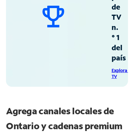
de
TV
n.
° 1
del
país
Explora Sp
TV
Agrega canales locales de
Ontario y cadenas premium