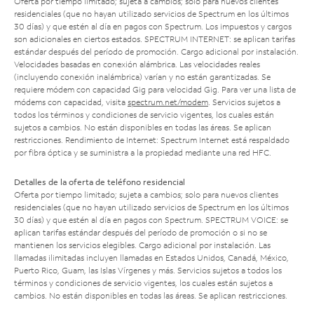
Oferta por tiempo limitado; sujeta a cambios; solo para nuevos clientes
residenciales (que no hayan utilizado servicios de Spectrum en los últimos
30 días) y que estén al día en pagos con Spectrum. Los impuestos y cargos
son adicionales en ciertos estados. SPECTRUM INTERNET: se aplican tarifas
estándar después del período de promoción. Cargo adicional por instalación.
Velocidades basadas en conexión alámbrica. Las velocidades reales
(incluyendo conexión inalámbrica) varían y no están garantizadas. Se
requiere módem con capacidad Gig para velocidad Gig. Para ver una lista de
módems con capacidad, visita
spectrum.net/modem
. Servicios sujetos a
todos los términos y condiciones de servicio vigentes, los cuales están
sujetos a cambios. No están disponibles en todas las áreas. Se aplican
restricciones. Rendimiento de Internet: Spectrum Internet está respaldado
por fibra óptica y se suministra a la propiedad mediante una red HFC.
Detalles de la oferta de teléfono residencial
Oferta por tiempo limitado; sujeta a cambios; solo para nuevos clientes
residenciales (que no hayan utilizado servicios de Spectrum en los últimos
30 días) y que estén al día en pagos con Spectrum. SPECTRUM VOICE: se
aplican tarifas estándar después del período de promoción o si no se
mantienen los servicios elegibles. Cargo adicional por instalación. Las
llamadas ilimitadas incluyen llamadas en Estados Unidos, Canadá, México,
Puerto Rico, Guam, las Islas Vírgenes y más. Servicios sujetos a todos los
términos y condiciones de servicio vigentes, los cuales están sujetos a
cambios. No están disponibles en todas las áreas. Se aplican restricciones.