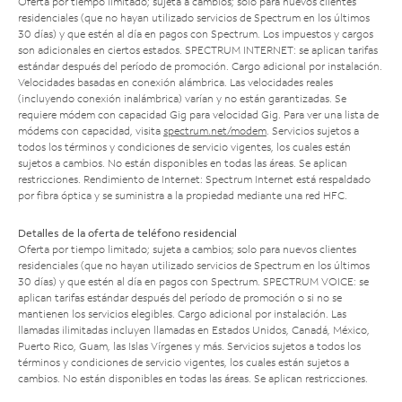
Oferta por tiempo limitado; sujeta a cambios; solo para nuevos clientes
residenciales (que no hayan utilizado servicios de Spectrum en los últimos
30 días) y que estén al día en pagos con Spectrum. Los impuestos y cargos
son adicionales en ciertos estados. SPECTRUM INTERNET: se aplican tarifas
estándar después del período de promoción. Cargo adicional por instalación.
Velocidades basadas en conexión alámbrica. Las velocidades reales
(incluyendo conexión inalámbrica) varían y no están garantizadas. Se
requiere módem con capacidad Gig para velocidad Gig. Para ver una lista de
módems con capacidad, visita
spectrum.net/modem
. Servicios sujetos a
todos los términos y condiciones de servicio vigentes, los cuales están
sujetos a cambios. No están disponibles en todas las áreas. Se aplican
restricciones. Rendimiento de Internet: Spectrum Internet está respaldado
por fibra óptica y se suministra a la propiedad mediante una red HFC.
Detalles de la oferta de teléfono residencial
Oferta por tiempo limitado; sujeta a cambios; solo para nuevos clientes
residenciales (que no hayan utilizado servicios de Spectrum en los últimos
30 días) y que estén al día en pagos con Spectrum. SPECTRUM VOICE: se
aplican tarifas estándar después del período de promoción o si no se
mantienen los servicios elegibles. Cargo adicional por instalación. Las
llamadas ilimitadas incluyen llamadas en Estados Unidos, Canadá, México,
Puerto Rico, Guam, las Islas Vírgenes y más. Servicios sujetos a todos los
términos y condiciones de servicio vigentes, los cuales están sujetos a
cambios. No están disponibles en todas las áreas. Se aplican restricciones.