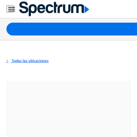
Residencial
Business
Paquetes
Internet
TV
Todas las ubicaciones
Móvil
Teléfono
Residencial
Business
Contáctanos
Inglés