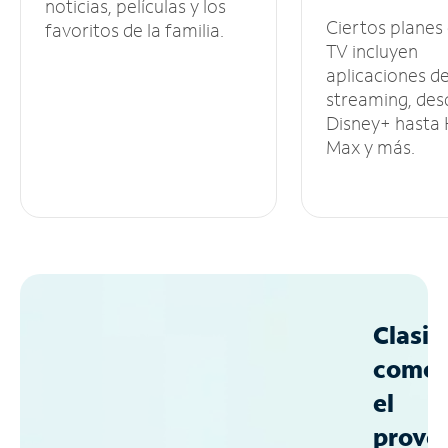
noticias, películas y los
Ciertos planes
favoritos de la familia.
TV incluyen
aplicaciones d
streaming, des
Disney+ hasta
Max y más.
Clasif
como
el
prove