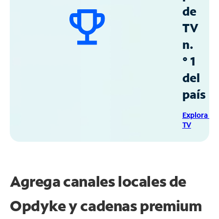
de
TV
n.
° 1
del
país
Explora Sp
TV
Agrega canales locales de
Opdyke y cadenas premium