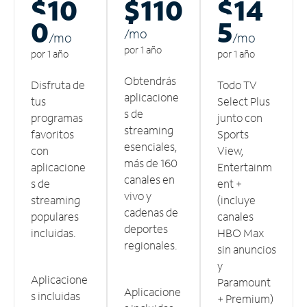
$10
$110
$14
0
5
/m
o
/m
o
/m
o
por 1 año
por 1 año
por 1 año
Obtendrás
Disfruta de
Todo TV
aplicacione
tus
Select Plus
s de
programas
junto con
streaming
favoritos
Sports
esenciales,
con
View,
más de 160
aplicacione
Entertainm
canales en
s de
ent +
vivo y
streaming
(incluye
cadenas de
populares
canales
deportes
incluidas.
HBO Max
regionales.
sin anuncios
y
Aplicacione
Paramount
Aplicacione
s incluidas
+ Premium)