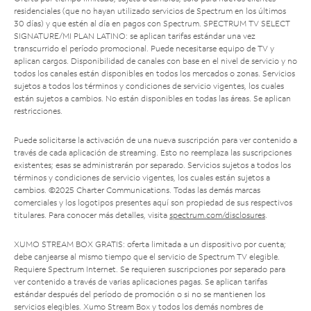
residenciales (que no hayan utilizado servicios de Spectrum en los últimos
30 días) y que estén al día en pagos con Spectrum. SPECTRUM TV SELECT
SIGNATURE/MI PLAN LATINO: se aplican tarifas estándar una vez
transcurrido el período promocional. Puede necesitarse equipo de TV y
aplican cargos. Disponibilidad de canales con base en el nivel de servicio y no
todos los canales están disponibles en todos los mercados o zonas. Servicios
sujetos a todos los términos y condiciones de servicio vigentes, los cuales
están sujetos a cambios. No están disponibles en todas las áreas. Se aplican
restricciones.
Puede solicitarse la activación de una nueva suscripción para ver contenido a
través de cada aplicación de streaming. Esto no reemplaza las suscripciones
existentes; esas se administrarán por separado. Servicios sujetos a todos los
términos y condiciones de servicio vigentes, los cuales están sujetos a
cambios. ©2025 Charter Communications. Todas las demás marcas
comerciales y los logotipos presentes aquí son propiedad de sus respectivos
titulares. Para conocer más detalles, visita
spectrum.com/disclosures
.
XUMO STREAM BOX GRATIS: oferta limitada a un dispositivo por cuenta;
debe canjearse al mismo tiempo que el servicio de Spectrum TV elegible.
Requiere Spectrum Internet. Se requieren suscripciones por separado para
ver contenido a través de varias aplicaciones pagas. Se aplican tarifas
estándar después del período de promoción o si no se mantienen los
servicios elegibles. Xumo Stream Box y todos los demás nombres de