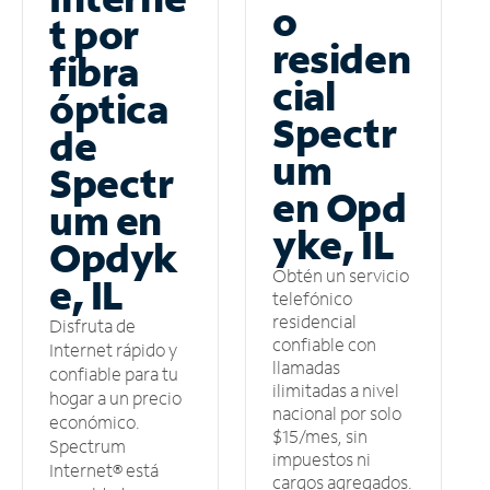
o
t por
residen
fibra
cial
óptica
Spectr
de
um
Spectr
en Opd
um en
yke, IL
Opdyk
Obtén un servicio
e, IL
telefónico
residencial
Disfruta de
confiable con
Internet rápido y
llamadas
confiable para tu
ilimitadas a nivel
hogar a un precio
nacional por solo
económico.
$15/mes, sin
Spectrum
impuestos ni
Internet® está
cargos agregados.