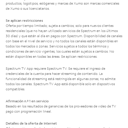
productos, logotipos, eslóganes y marcas de Xumo son marcas comerciales
de Xumo o sus licenciatarios.
Se aplican restricciones
Oferta por tiempo limitado; sujeta a cambios; solo para nuevos clientes
residenciales (que no hayan utilizado servicios de Spectrum en los últimos
30 días) y que estén al día en pagos con Spectrum. Disponibilidad de canales
con base en el nivel de servicio y no todos los canales están disponibles en
todos los mercados o zonas. Servicios sujetos a todos los términos y
condiciones de servicio vigentes, los cuales están sujetos a cambios. No
están disponibles en todas las áreas. Se aplican restricciones.
Spectrum TV App requiere Spectrum TV. Se requiere el ingreso de
credenciales de la cuenta para hacer streaming de contenido. La
funcionalidad de streaming está restringida en algunas zonas; no admite
todos los canales. Spectrum TV App está disponible solo en dispositivos
compatibles.
Afirmación n.º 1 en servicio
Basado en los resultados de ganancias de los proveedores de video de TV
pago con programación lineal.
Detalles de la oferta de Internet