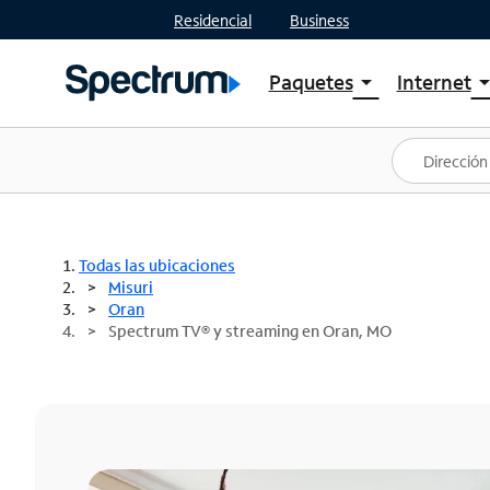
Residencial
Business
Paquetes
Internet
arrow_drop_down
arrow_drop
Ver paquetes
Spectr
Spectrum One
Planes
Mejores ofertas
Spectr
Ofertas en tu área
Intern
Todas las ubicaciones
Misuri
Oran
Spectrum TV® y streaming en Oran, MO