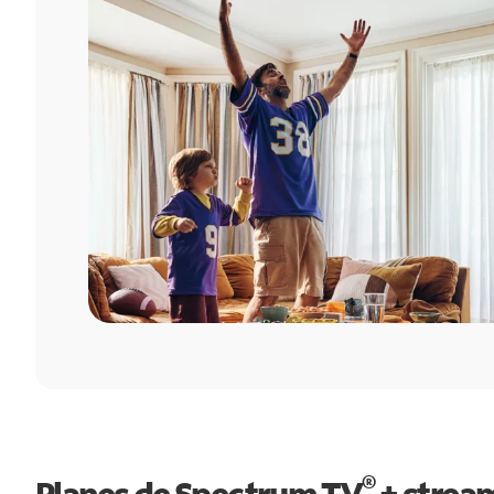
®
Planes de Spectrum TV
+ strea