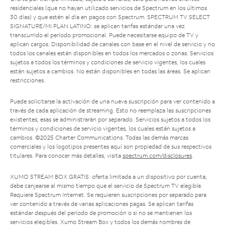
residenciales (que no hayan utilizado servicios de Spectrum en los últimos
30 días) y que estén al día en pagos con Spectrum. SPECTRUM TV SELECT
SIGNATURE/MI PLAN LATINO: se aplican tarifas estándar una vez
transcurrido el período promocional. Puede necesitarse equipo de TV y
aplican cargos. Disponibilidad de canales con base en el nivel de servicio y no
todos los canales están disponibles en todos los mercados o zonas. Servicios
sujetos a todos los términos y condiciones de servicio vigentes, los cuales
están sujetos a cambios. No están disponibles en todas las áreas. Se aplican
restricciones.
Puede solicitarse la activación de una nueva suscripción para ver contenido a
través de cada aplicación de streaming. Esto no reemplaza las suscripciones
existentes; esas se administrarán por separado. Servicios sujetos a todos los
términos y condiciones de servicio vigentes, los cuales están sujetos a
cambios. ©2025 Charter Communications. Todas las demás marcas
comerciales y los logotipos presentes aquí son propiedad de sus respectivos
titulares. Para conocer más detalles, visita
spectrum.com/disclosures
.
XUMO STREAM BOX GRATIS: oferta limitada a un dispositivo por cuenta;
debe canjearse al mismo tiempo que el servicio de Spectrum TV elegible.
Requiere Spectrum Internet. Se requieren suscripciones por separado para
ver contenido a través de varias aplicaciones pagas. Se aplican tarifas
estándar después del período de promoción o si no se mantienen los
servicios elegibles. Xumo Stream Box y todos los demás nombres de