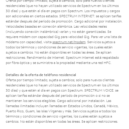
Oferta por tiempo limitado; sujeta a cambios; solo para nuevos clientes
residenciales (que no hayan utilizado servicios de Spectrum en los últimos
30 días) y que estén al día en pagos con Spectrum. Los impuestos y cargos
son adicionales en ciertos estados. SPECTRUM INTERNET: se aplican tarifas
estándar después del período de promoción. Cargo adicional por instalación.
Velocidades basadas en conexión alámbrica. Las velocidades reales
(incluyendo conexión inalámbrica) varían y no están garantizadas. Se
requiere módem con capacidad Gig para velocidad Gig. Para ver una lista de
módems con capacidad, visita
spectrum.net/modem
. Servicios sujetos a
todos los términos y condiciones de servicio vigentes, los cuales están
sujetos a cambios. No están disponibles en todas las áreas. Se aplican
restricciones. Rendimiento de Internet: Spectrum Internet está respaldado
por fibra óptica y se suministra a la propiedad mediante una red HFC.
Detalles de la oferta de teléfono residencial
Oferta por tiempo limitado; sujeta a cambios; solo para nuevos clientes
residenciales (que no hayan utilizado servicios de Spectrum en los últimos
30 días) y que estén al día en pagos con Spectrum. SPECTRUM VOICE: se
aplican tarifas estándar después del período de promoción o si no se
mantienen los servicios elegibles. Cargo adicional por instalación. Las
llamadas ilimitadas incluyen llamadas en Estados Unidos, Canadá, México,
Puerto Rico, Guam, las Islas Vírgenes y más. Servicios sujetos a todos los
términos y condiciones de servicio vigentes, los cuales están sujetos a
cambios. No están disponibles en todas las áreas. Se aplican restricciones.