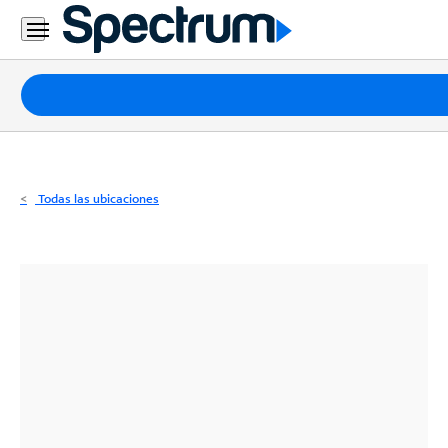
Residencial
Business
Paquetes
Internet
TV
Todas las ubicaciones
Móvil
Teléfono
Residencial
Business
Contáctanos
Inglés