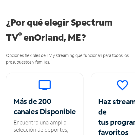
¿Por qué elegir Spectrum
®
TV
en
Orland, ME?
Opciones flexibles de TV y streaming que funcionan para todos los
presupuestos y familias.
Más de 200
Haz strea
canales
Disponible
de
tus
progra
Encuentra una amplia
selección de deportes,
favoritos