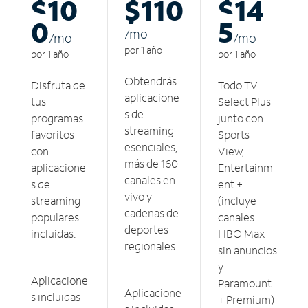
$10
$110
$14
0
5
/m
o
/m
o
/m
o
por 1 año
por 1 año
por 1 año
Obtendrás
Disfruta de
Todo TV
aplicacione
tus
Select Plus
s de
programas
junto con
streaming
favoritos
Sports
esenciales,
con
View,
más de 160
aplicacione
Entertainm
canales en
s de
ent +
vivo y
streaming
(incluye
cadenas de
populares
canales
deportes
incluidas.
HBO Max
regionales.
sin anuncios
y
Aplicacione
Paramount
Aplicacione
s incluidas
+ Premium)