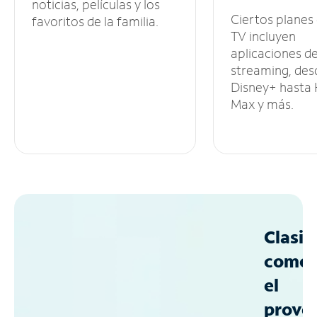
noticias, películas y los
Ciertos planes
favoritos de la familia.
TV incluyen
aplicaciones d
streaming, des
Disney+ hasta
Max y más.
Clasif
como
el
prove