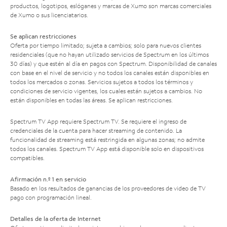
productos, logotipos, eslóganes y marcas de Xumo son marcas comerciales
de Xumo o sus licenciatarios.
Se aplican restricciones
Oferta por tiempo limitado; sujeta a cambios; solo para nuevos clientes
residenciales (que no hayan utilizado servicios de Spectrum en los últimos
30 días) y que estén al día en pagos con Spectrum. Disponibilidad de canales
con base en el nivel de servicio y no todos los canales están disponibles en
todos los mercados o zonas. Servicios sujetos a todos los términos y
condiciones de servicio vigentes, los cuales están sujetos a cambios. No
están disponibles en todas las áreas. Se aplican restricciones.
Spectrum TV App requiere Spectrum TV. Se requiere el ingreso de
credenciales de la cuenta para hacer streaming de contenido. La
funcionalidad de streaming está restringida en algunas zonas; no admite
todos los canales. Spectrum TV App está disponible solo en dispositivos
compatibles.
Afirmación n.º 1 en servicio
Basado en los resultados de ganancias de los proveedores de video de TV
pago con programación lineal.
Detalles de la oferta de Internet