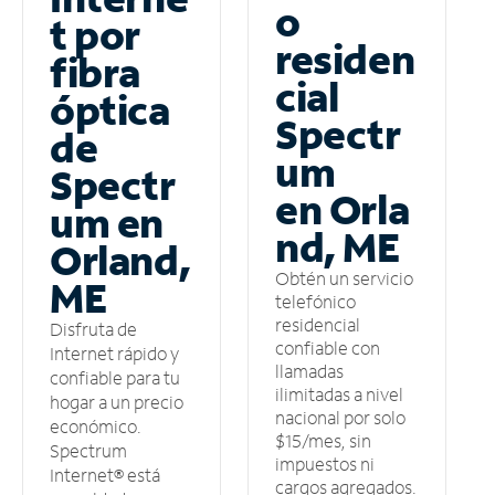
o
t por
residen
fibra
cial
óptica
Spectr
de
um
Spectr
en Orla
um en
nd, ME
Orland,
Obtén un servicio
ME
telefónico
residencial
Disfruta de
confiable con
Internet rápido y
llamadas
confiable para tu
ilimitadas a nivel
hogar a un precio
nacional por solo
económico.
$15/mes, sin
Spectrum
impuestos ni
Internet® está
cargos agregados.