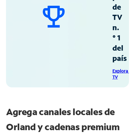
de
TV
n.
° 1
del
país
Explora Sp
TV
Agrega canales locales de
Orland y cadenas premium