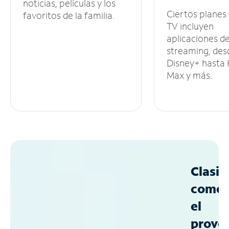
noticias, películas y los
Ciertos planes
favoritos de la familia.
TV incluyen
aplicaciones d
streaming, des
Disney+ hasta
Max y más.
Clasif
como
el
prove