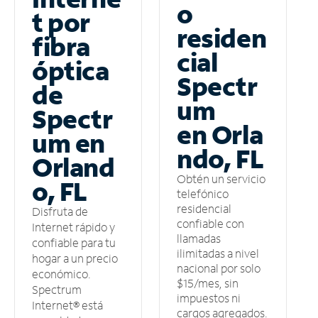
o
t por
residen
fibra
cial
óptica
Spectr
de
um
Spectr
en Orla
um en
ndo, FL
Orland
Obtén un servicio
o, FL
telefónico
residencial
Disfruta de
confiable con
Internet rápido y
llamadas
confiable para tu
ilimitadas a nivel
hogar a un precio
nacional por solo
económico.
$15/mes, sin
Spectrum
impuestos ni
Internet® está
cargos agregados.