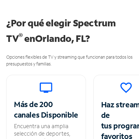
¿Por qué elegir Spectrum
®
TV
en
Orlando, FL?
Opciones flexibles de TV y streaming que funcionan para todos los
presupuestos y familias.
Más de 200
Haz strea
canales
Disponible
de
tus
progra
Encuentra una amplia
selección de deportes,
favoritos