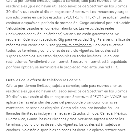
Oferta por tiempo limitado; sujeta a cambios; solo para nuevos clientes
residenciales (que no hayan utilizado servicios de Spectrum en los últimos
30 días) y que estén al día en pagos con Spectrum. Los impuestos y cargos
son adicionales en ciertos estados. SPECTRUM INTERNET: se aplican tarifas
estándar después del período de promoción. Cargo adicional por instalación.
Velocidades basadas en conexión alámbrica. Las velocidades reales
(incluyendo conexión inalámbrica) varían y no están garantizadas. Se
requiere módem con capacidad Gig para velocidad Gig. Para ver una lista de
módems con capacidad, visita
spectrum.net/modem
. Servicios sujetos a
todos los términos y condiciones de servicio vigentes, los cuales están
sujetos a cambios. No están disponibles en todas las áreas. Se aplican
restricciones. Rendimiento de Internet: Spectrum Internet está respaldado
por fibra óptica y se suministra a la propiedad mediante una red HFC.
Detalles de la oferta de teléfono residencial
Oferta por tiempo limitado; sujeta a cambios; solo para nuevos clientes
residenciales (que no hayan utilizado servicios de Spectrum en los últimos
30 días) y que estén al día en pagos con Spectrum. SPECTRUM VOICE: se
aplican tarifas estándar después del período de promoción o si no se
mantienen los servicios elegibles. Cargo adicional por instalación. Las
llamadas ilimitadas incluyen llamadas en Estados Unidos, Canadá, México,
Puerto Rico, Guam, las Islas Vírgenes y más. Servicios sujetos a todos los
términos y condiciones de servicio vigentes, los cuales están sujetos a
cambios. No están disponibles en todas las áreas. Se aplican restricciones.