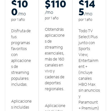
$10
$110
$14
0
5
/m
o
/m
o
/m
o
por 1 año
por 1 año
por 1 año
Obtendrás
Disfruta de
Todo TV
aplicacione
tus
Select Plus
s de
programas
junto con
streaming
favoritos
Sports
esenciales,
con
View,
más de 160
aplicacione
Entertainm
canales en
s de
ent +
vivo y
streaming
(incluye
cadenas de
populares
canales
deportes
incluidas.
HBO Max
regionales.
sin anuncios
y
Aplicacione
Paramount
Aplicacione
s incluidas
+ Premium)