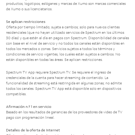
productos, logotipos, eslóganes y marcas de Xumo son marcas comerciales
de Xumo o sus licenciatarios.
Se aplican restricciones
Oferta por tiempo limitado; sujeta a cambios; solo para nuevos clientes
residenciales (que no hayan utilizado servicios de Spectrum en los últimos
30 días) y que estén al día en pagos con Spectrum. Disponibilidad de canales
con base en el nivel de servicio y no todos los canales están disponibles en
todos los mercados o zonas. Servicios sujetos a todos los términos y
condiciones de servicio vigentes, los cuales están sujetos a cambios. No
están disponibles en todas las áreas. Se aplican restricciones.
Spectrum TV App requiere Spectrum TV. Se requiere el ingreso de
credenciales de la cuenta para hacer streaming de contenido. La
funcionalidad de streaming está restringida en algunas zonas; no admite
todos los canales. Spectrum TV App está disponible solo en dispositivos
compatibles.
Afirmación n.º 1 en servicio
Basado en los resultados de ganancias de los proveedores de video de TV
pago con programación lineal.
Detalles de la oferta de Internet