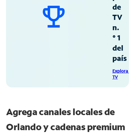
de
TV
n.
° 1
del
país
Explora Sp
TV
Agrega canales locales de
Orlando y cadenas premium