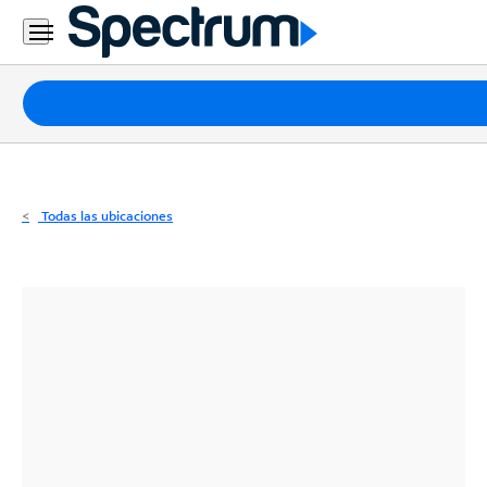
Residencial
Business
Paquetes
Internet
TV
Todas las ubicaciones
Móvil
Teléfono
Residencial
Business
Contáctanos
Inglés