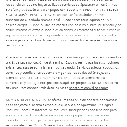
residenciales (que no hayan utilizado servicios de Spectrum en los últimos
30 días) y que estén al día en pagos con Spectrum. SPECTRUM TV SELECT
SIGNATURE/MI PLAN LATINO: se aplican tarifas estándar una vez
transcurrido el período promocional. Puede necesitarse equipo de TV y
aplican cargos. Disponibilidad de canales con base en el nivel de servicio y no
todos los canales están disponibles en todos los mercados o zonas. Servicios
sujetos a todos los términos y condiciones de servicio vigentes, los cuales
están sujetos a cambios. No están disponibles en todas las áreas. Se aplican
restricciones.
Puede solicitarse la activación de una nueva suscripción para ver contenido a
través de cada aplicación de streaming. Esto no reemplaza las suscripciones
existentes; esas se administrarán por separado. Servicios sujetos a todos los
términos y condiciones de servicio vigentes, los cuales están sujetos a
cambios. ©2025 Charter Communications. Todas las demás marcas
comerciales y los logotipos presentes aquí son propiedad de sus respectivos
titulares. Para conocer más detalles, visita
spectrum.com/disclosures
.
XUMO STREAM BOX GRATIS: oferta limitada a un dispositivo por cuenta;
debe canjearse al mismo tiempo que el servicio de Spectrum TV elegible.
Requiere Spectrum Internet. Se requieren suscripciones por separado para
ver contenido a través de varias aplicaciones pagas. Se aplican tarifas
estándar después del período de promoción o si no se mantienen los
servicios elegibles. Xumo Stream Box y todos los demás nombres de