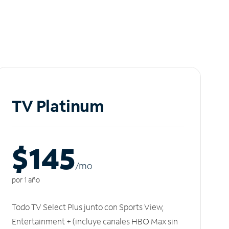
TV Platinum
$145
/m
o
por 1 año
Todo TV Select Plus junto con Sports View,
Entertainment + (incluye canales HBO Max sin