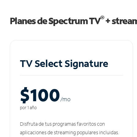
®
Planes de Spectrum TV
+ strea
TV Select Signature
$100
/m
o
por 1 año
Disfruta de tus programas favoritos con
aplicaciones de streaming populares incluidas.