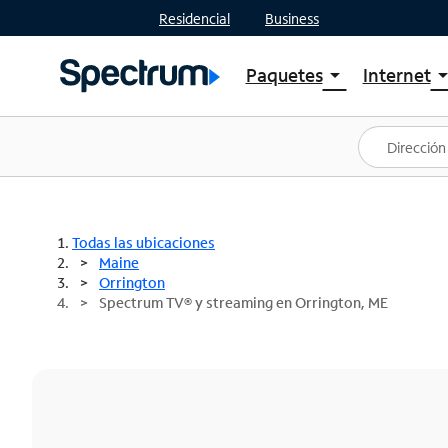
Residencial
Business
Paquetes
Internet
arrow_drop_down
arrow_drop
Ver paquetes
Spectr
Spectrum One
Planes
Mejores ofertas
Spectr
Ofertas en tu área
Intern
Todas las ubicaciones
Maine
Orrington
Spectrum TV® y streaming en Orrington, ME