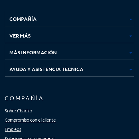
Facebook,
Instagram,
Youtube,
X,
se
se
se
se
COMPAÑÍA
abre
abre
abre
abre
en
en
en
en
una
una
una
una
VER MÁS
pestaña
pestaña
pestaña
pestaña
nueva
nueva
nueva
nueva
MÁS INFORMACIÓN
AYUDA Y ASISTENCIA TÉCNICA
COMPAÑÍA
Sobre Charter
Compromiso con el cliente
Empleos
Soluciones para empresas