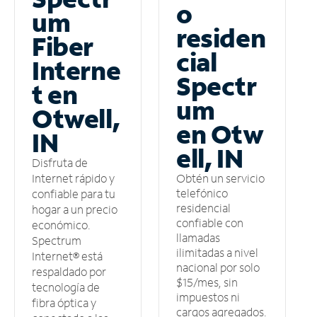
o
um
residen
Fiber
cial
Interne
Spectr
t en
um
Otwell,
en Otw
IN
ell, IN
Disfruta de
Obtén un servicio
Internet rápido y
telefónico
confiable para tu
residencial
hogar a un precio
confiable con
económico.
llamadas
Spectrum
ilimitadas a nivel
Internet® está
nacional por solo
respaldado por
$15/mes, sin
tecnología de
impuestos ni
fibra óptica y
cargos agregados.