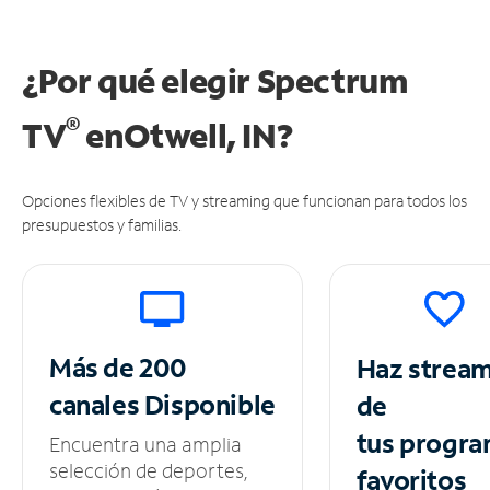
¿Por qué elegir Spectrum
®
TV
en
Otwell, IN?
Opciones flexibles de TV y streaming que funcionan para todos los
presupuestos y familias.
Más de 200
Haz strea
canales
Disponible
de
tus
progra
Encuentra una amplia
selección de deportes,
favoritos