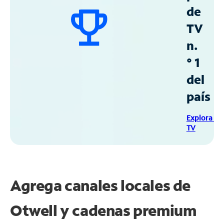
de
TV
n.
° 1
del
país
Explora Sp
TV
Agrega canales locales de
Otwell y cadenas premium