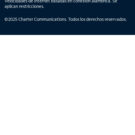
Velocidades de Internet basadas en conexión alámbrica. Se
aplican restricciones.
©
2025
Charter Communications. Todos los derechos reservados.