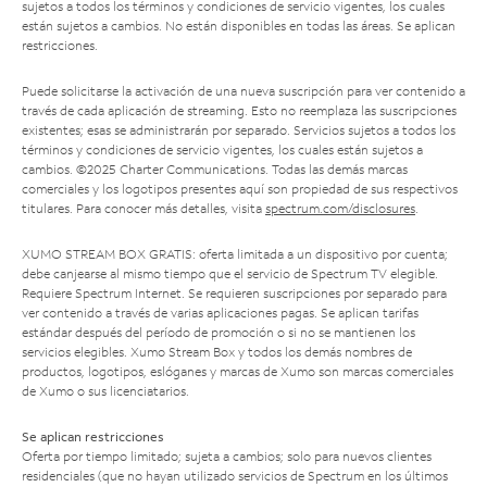
sujetos a todos los términos y condiciones de servicio vigentes, los cuales
están sujetos a cambios. No están disponibles en todas las áreas. Se aplican
restricciones.
Puede solicitarse la activación de una nueva suscripción para ver contenido a
través de cada aplicación de streaming. Esto no reemplaza las suscripciones
existentes; esas se administrarán por separado. Servicios sujetos a todos los
términos y condiciones de servicio vigentes, los cuales están sujetos a
cambios. ©2025 Charter Communications. Todas las demás marcas
comerciales y los logotipos presentes aquí son propiedad de sus respectivos
titulares. Para conocer más detalles, visita
spectrum.com/disclosures
.
XUMO STREAM BOX GRATIS: oferta limitada a un dispositivo por cuenta;
debe canjearse al mismo tiempo que el servicio de Spectrum TV elegible.
Requiere Spectrum Internet. Se requieren suscripciones por separado para
ver contenido a través de varias aplicaciones pagas. Se aplican tarifas
estándar después del período de promoción o si no se mantienen los
servicios elegibles. Xumo Stream Box y todos los demás nombres de
productos, logotipos, eslóganes y marcas de Xumo son marcas comerciales
de Xumo o sus licenciatarios.
Se aplican restricciones
Oferta por tiempo limitado; sujeta a cambios; solo para nuevos clientes
residenciales (que no hayan utilizado servicios de Spectrum en los últimos