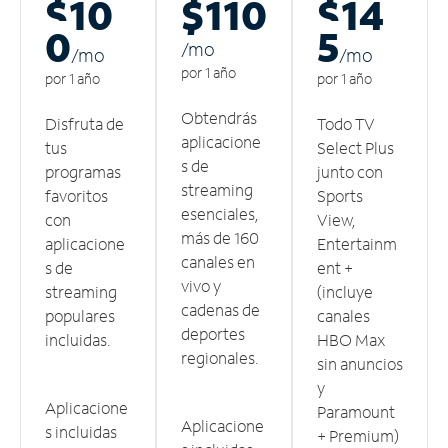
$10
$110
$14
0
5
/m
o
/m
o
/m
o
por 1 año
por 1 año
por 1 año
Obtendrás
Disfruta de
Todo TV
aplicacione
tus
Select Plus
s de
programas
junto con
streaming
favoritos
Sports
esenciales,
con
View,
más de 160
aplicacione
Entertainm
canales en
s de
ent +
vivo y
streaming
(incluye
cadenas de
populares
canales
deportes
incluidas.
HBO Max
regionales.
sin anuncios
y
Aplicacione
Paramount
Aplicacione
s incluidas
+ Premium)