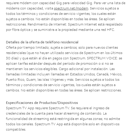
requiere módem con capacidad Gig para velocidad Gig. Para ver una lista de
módems con capacidad, visita
spectrum.net/modem
. Servicios sujetos a
todos los términos y condiciones de servicio vigentes, los cuales están
sujetos a cambios. No están disponibles en todas las áreas. Se aplican
restricciones. Rendimiento de Internet: Spectrum Internet está respaldado
por fibra óptica y se suministra a la propiedad mediante una red HFC.
Detalles de la oferta de teléfono residencial
Oferta por tiempo limitado; sujeta a cambios; solo para nuevos clientes
residenciales (que no hayan utilizado servicios de Spectrum en los últimos
30 días) y que estén al día en pagos con Spectrum. SPECTRUM VOICE: se
aplican tarifas estándar después del período de promoción o si no se
mantienen los servicios elegibles. Cargo adicional por instalación. Las
llamadas ilimitadas incluyen llamadas en Estados Unidos, Canadá, México,
Puerto Rico, Guam, las Islas Vírgenes y más. Servicios sujetos a todos los
términos y condiciones de servicio vigentes, los cuales están sujetos a
cambios. No están disponibles en todas las áreas. Se aplican restricciones.
Especificaciones de Productos/Dispositivos
Spectrum TV App requiere Spectrum TV. Se requiere el ingreso de
credenciales de la cuenta para hacer streaming de contenido. La
funcionalidad de streaming está restringida en algunas zonas; no admite
todos los canales. Spectrum TV App está disponible solo en dispositivos
compatibles.