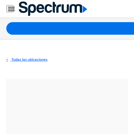
Residencial
Business
Paquetes
Internet
TV
Todas las ubicaciones
Móvil
Teléfono
Residencial
Business
Contáctanos
Inglés