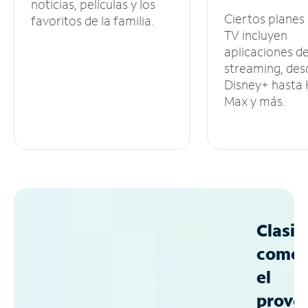
noticias, películas y los
Ciertos planes
favoritos de la familia.
TV incluyen
aplicaciones d
streaming, des
Disney+ hasta
Max y más.
Clasif
como
el
prove