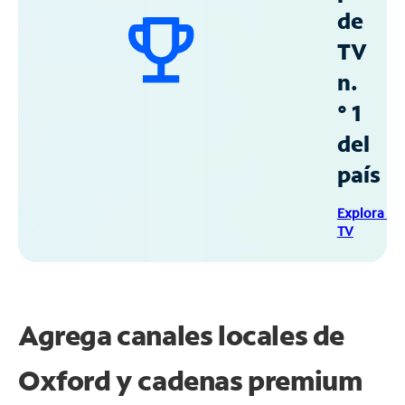
de
TV
n.
° 1
del
país
Explora Sp
TV
Agrega canales locales de
Oxford y cadenas premium