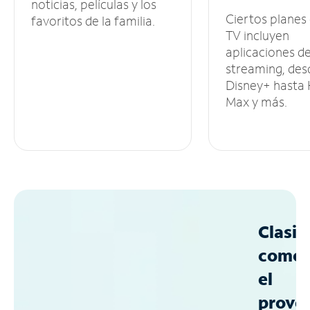
noticias, películas y los
Ciertos planes
favoritos de la familia.
TV incluyen
aplicaciones d
streaming, des
Disney+ hasta
Max y más.
Clasif
como
el
prove