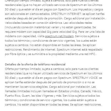
Oferta por tiempo limitado; sujeta a cambios; solo para nuevos clientes
residenciales (que no hayan utilizado servicios de Spectrum en los últimos
30 días) y que estén al día en pagos con Spectrum. Los impuestos y cargos
son adicionales en ciertos estados. SPECTRUM INTERNET: se aplican tarifas
estándar después del período de promoción. Cargo adicional por instalación.
Velocidades basadas en conexión alámbrica. Las velocidades reales
(incluyendo conexión inalámbrica) varían y no están garantizadas. Se
requiere módem con capacidad Gig para velocidad Gig. Para ver una lista de
módems con capacidad, visita
spectrum.net/modem
. Servicios sujetos a
todos los términos y condiciones de servicio vigentes, los cuales están
sujetos a cambios. No están disponibles en todas las áreas. Se aplican
restricciones. Rendimiento de Internet: Spectrum Internet está respaldado
por fibra óptica y se suministra a la propiedad mediante una red HFC.
Detalles de la oferta de teléfono residencial
Oferta por tiempo limitado; sujeta a cambios; solo para nuevos clientes
residenciales (que no hayan utilizado servicios de Spectrum en los últimos
30 días) y que estén al día en pagos con Spectrum. SPECTRUM VOICE: se
aplican tarifas estándar después del período de promoción o si no se
mantienen los servicios elegibles. Cargo adicional por instalación. Las
llamadas ilimitadas incluyen llamadas en Estados Unidos, Canadá, México,
Puerto Rico, Guam, las Islas Vírgenes y más. Servicios sujetos a todos los
términos y condiciones de servicio vigentes, los cuales están sujetos a
cambios. No están disponibles en todas las áreas. Se aplican restricciones.