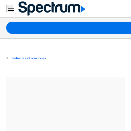
Residencial
Business
Paquetes
Internet
TV
Todas las ubicaciones
Móvil
Teléfono
Residencial
Business
Contáctanos
Inglés