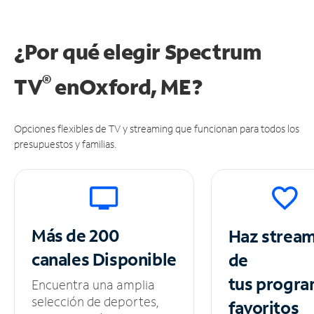
¿Por qué elegir Spectrum
®
TV
en
Oxford, ME?
Opciones flexibles de TV y streaming que funcionan para todos los
presupuestos y familias.
Más de 200
Haz strea
canales
Disponible
de
tus
progra
Encuentra una amplia
selección de deportes,
favoritos