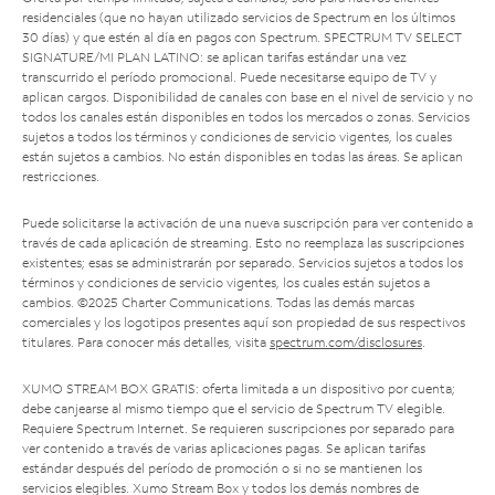
residenciales (que no hayan utilizado servicios de Spectrum en los últimos
30 días) y que estén al día en pagos con Spectrum. SPECTRUM TV SELECT
SIGNATURE/MI PLAN LATINO: se aplican tarifas estándar una vez
transcurrido el período promocional. Puede necesitarse equipo de TV y
aplican cargos. Disponibilidad de canales con base en el nivel de servicio y no
todos los canales están disponibles en todos los mercados o zonas. Servicios
sujetos a todos los términos y condiciones de servicio vigentes, los cuales
están sujetos a cambios. No están disponibles en todas las áreas. Se aplican
restricciones.
Puede solicitarse la activación de una nueva suscripción para ver contenido a
través de cada aplicación de streaming. Esto no reemplaza las suscripciones
existentes; esas se administrarán por separado. Servicios sujetos a todos los
términos y condiciones de servicio vigentes, los cuales están sujetos a
cambios. ©2025 Charter Communications. Todas las demás marcas
comerciales y los logotipos presentes aquí son propiedad de sus respectivos
titulares. Para conocer más detalles, visita
spectrum.com/disclosures
.
XUMO STREAM BOX GRATIS: oferta limitada a un dispositivo por cuenta;
debe canjearse al mismo tiempo que el servicio de Spectrum TV elegible.
Requiere Spectrum Internet. Se requieren suscripciones por separado para
ver contenido a través de varias aplicaciones pagas. Se aplican tarifas
estándar después del período de promoción o si no se mantienen los
servicios elegibles. Xumo Stream Box y todos los demás nombres de