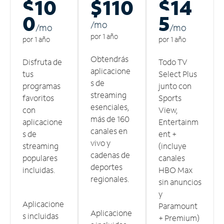
$10
$110
$14
0
5
/m
o
/m
o
/m
o
por 1 año
por 1 año
por 1 año
Obtendrás
Disfruta de
Todo TV
aplicacione
tus
Select Plus
s de
programas
junto con
streaming
favoritos
Sports
esenciales,
con
View,
más de 160
aplicacione
Entertainm
canales en
s de
ent +
vivo y
streaming
(incluye
cadenas de
populares
canales
deportes
incluidas.
HBO Max
regionales.
sin anuncios
y
Aplicacione
Paramount
Aplicacione
s incluidas
+ Premium)