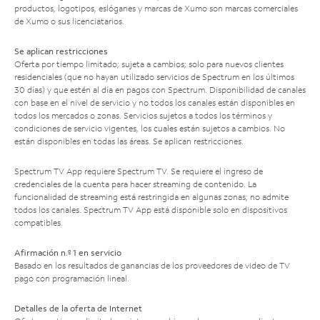
productos, logotipos, eslóganes y marcas de Xumo son marcas comerciales
de Xumo o sus licenciatarios.
Se aplican restricciones
Oferta por tiempo limitado; sujeta a cambios; solo para nuevos clientes
residenciales (que no hayan utilizado servicios de Spectrum en los últimos
30 días) y que estén al día en pagos con Spectrum. Disponibilidad de canales
con base en el nivel de servicio y no todos los canales están disponibles en
todos los mercados o zonas. Servicios sujetos a todos los términos y
condiciones de servicio vigentes, los cuales están sujetos a cambios. No
están disponibles en todas las áreas. Se aplican restricciones.
Spectrum TV App requiere Spectrum TV. Se requiere el ingreso de
credenciales de la cuenta para hacer streaming de contenido. La
funcionalidad de streaming está restringida en algunas zonas; no admite
todos los canales. Spectrum TV App está disponible solo en dispositivos
compatibles.
Afirmación n.º 1 en servicio
Basado en los resultados de ganancias de los proveedores de video de TV
pago con programación lineal.
Detalles de la oferta de Internet