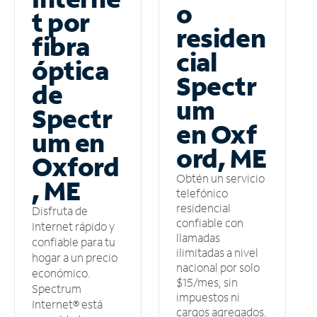
o
t por
residen
fibra
cial
óptica
Spectr
de
um
Spectr
en Oxf
um en
ord, ME
Oxford
Obtén un servicio
, ME
telefónico
residencial
Disfruta de
confiable con
Internet rápido y
llamadas
confiable para tu
ilimitadas a nivel
hogar a un precio
nacional por solo
económico.
$15/mes, sin
Spectrum
impuestos ni
Internet® está
cargos agregados.