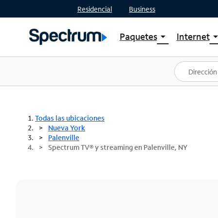
Residencial
Business
Paquetes
Internet
arrow_drop_down
arrow_drop
Ver paquetes
Spectr
Spectrum One
Planes
Mejores ofertas
Spectr
Ofertas en tu área
Intern
Todas las ubicaciones
Nueva York
Palenville
Spectrum TV® y streaming en Palenville, NY