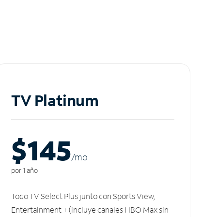
TV Platinum
$145
/m
o
por 1 año
Todo TV Select Plus junto con Sports View,
Entertainment + (incluye canales HBO Max sin