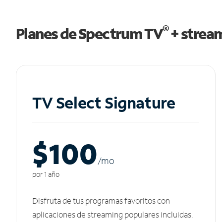
®
Planes de Spectrum TV
+ strea
TV Select Signature
$100
/m
o
por 1 año
Disfruta de tus programas favoritos con
aplicaciones de streaming populares incluidas.