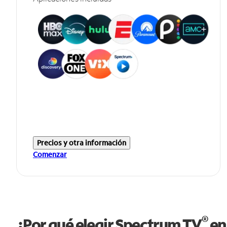
Precios y otra información
Comenzar
®
¿Por qué elegir Spectrum TV
en