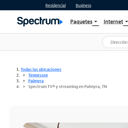
Residencial
Business
Paquetes
Internet
arrow_drop_down
arrow_drop
Ver paquetes
Spectr
Spectrum One
Planes
Mejores ofertas
Spectr
Ofertas en tu área
Intern
Todas las ubicaciones
Tennessee
Palmyra
Spectrum TV® y streaming en Palmyra, TN