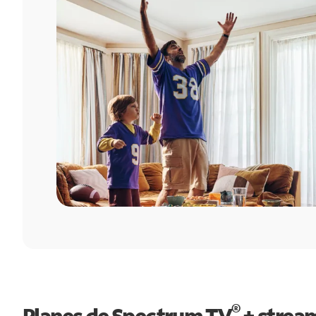
®
Planes de Spectrum TV
+ strea