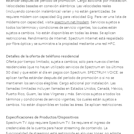
estándar después del período de promoción. Cargo adicional por instalación.
Velocidades basadas en conexión alámbrica. Las velocidades reales
(incluyendo conexión inalámbrica) varían y no están garantizadas. Se
requiere módem con capacidad Gig para velocidad Gig. Para ver una lista de
módems con capacidad, visita
spectrum.net/modem
. Servicios sujetos a
todos los términos y condiciones de servicio vigentes, los cuales están
sujetos a cambios. No están disponibles en todas las áreas. Se aplican
restricciones. Rendimiento de Internet: Spectrum Internet está respaldado
por fibra óptica y se suministra a la propiedad mediante una red HFC.
Detalles de la oferta de teléfono residencial
Oferta por tiempo limitado; sujeta a cambios; solo para nuevos clientes
residenciales (que no hayan utilizado servicios de Spectrum en los últimos
30 días) y que estén al día en pagos con Spectrum. SPECTRUM VOICE: se
aplican tarifas estándar después del período de promoción o si no se
mantienen los servicios elegibles. Cargo adicional por instalación. Las
llamadas ilimitadas incluyen llamadas en Estados Unidos, Canadá, México,
Puerto Rico, Guam, las Islas Vírgenes y más. Servicios sujetos a todos los
términos y condiciones de servicio vigentes, los cuales están sujetos a
cambios. No están disponibles en todas las áreas. Se aplican restricciones.
Especificaciones de Productos/Dispositivos
Spectrum TV App requiere Spectrum TV. Se requiere el ingreso de
credenciales de la cuenta para hacer streaming de contenido. La
funcionalidad de streaming está restringida en algunas zonas; no admite