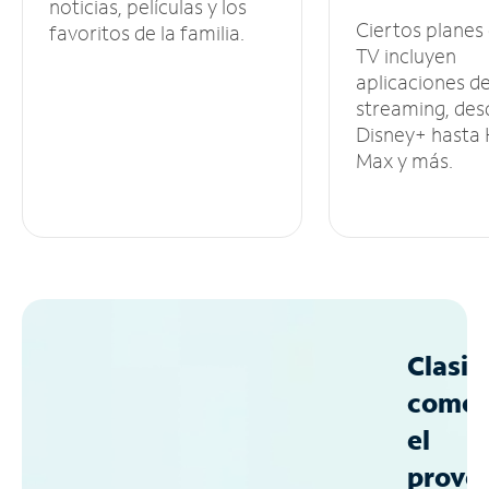
noticias, películas y los
Ciertos planes
favoritos de la familia.
TV incluyen
aplicaciones d
streaming, des
Disney+ hasta
Max y más.
Clasif
como
el
prove