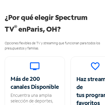
¿Por qué elegir Spectrum
®
TV
en
Paris, OH?
Opciones flexibles de TV y streaming que funcionan para todos los
presupuestos y familias.
Más de 200
Haz strea
canales
Disponible
de
tus
progra
Encuentra una amplia
selección de deportes,
favoritos