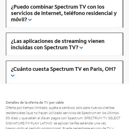
¿Puedo combinar Spectrum TV con los
servicios de Internet, teléfono residencial y
móvil?
¿Las aplicaciones de streaming vienen
incluidas con Spectrum TV?
¿Cuánto cuesta Spectrum TV en Paris, OH?
Detalles de la oferta de TV por cable
Oferta por tiempo limitado; sujeta a cambios; solo para nuevos clientes
residenciales (que no hayan utilizado servicios de Spectrum en los últimos
30 días) y que estén al día en pagos con Spectrum. SPECTRUM TV SELECT
SIGNATURE/MI PLAN LATINO: se aplican tarifas estándar una vez
transcurrido el período promocional. Puede necesitarse equipo de TV y