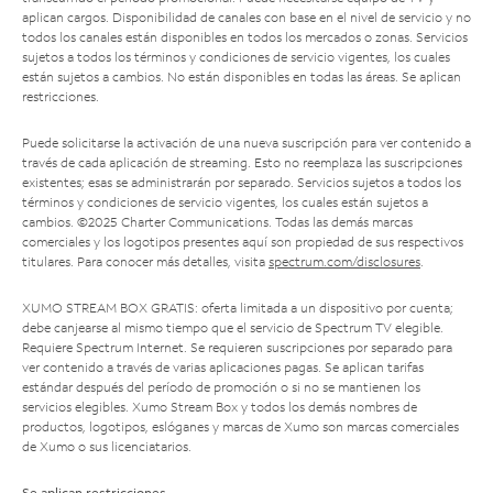
aplican cargos. Disponibilidad de canales con base en el nivel de servicio y no
todos los canales están disponibles en todos los mercados o zonas. Servicios
sujetos a todos los términos y condiciones de servicio vigentes, los cuales
están sujetos a cambios. No están disponibles en todas las áreas. Se aplican
restricciones.
Puede solicitarse la activación de una nueva suscripción para ver contenido a
través de cada aplicación de streaming. Esto no reemplaza las suscripciones
existentes; esas se administrarán por separado. Servicios sujetos a todos los
términos y condiciones de servicio vigentes, los cuales están sujetos a
cambios. ©2025 Charter Communications. Todas las demás marcas
comerciales y los logotipos presentes aquí son propiedad de sus respectivos
titulares. Para conocer más detalles, visita
spectrum.com/disclosures
.
XUMO STREAM BOX GRATIS: oferta limitada a un dispositivo por cuenta;
debe canjearse al mismo tiempo que el servicio de Spectrum TV elegible.
Requiere Spectrum Internet. Se requieren suscripciones por separado para
ver contenido a través de varias aplicaciones pagas. Se aplican tarifas
estándar después del período de promoción o si no se mantienen los
servicios elegibles. Xumo Stream Box y todos los demás nombres de
productos, logotipos, eslóganes y marcas de Xumo son marcas comerciales
de Xumo o sus licenciatarios.
Se aplican restricciones