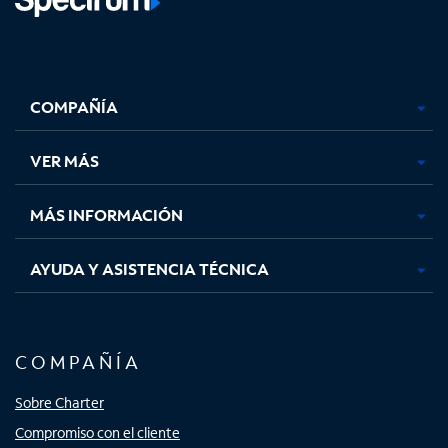
Facebook,
Instagram,
Youtube,
X,
se
se
se
se
COMPAÑÍA
abre
abre
abre
abre
en
en
en
en
una
una
una
una
VER MÁS
pestaña
pestaña
pestaña
pestaña
nueva
nueva
nueva
nueva
MÁS INFORMACIÓN
AYUDA Y ASISTENCIA TÉCNICA
COMPAÑÍA
Sobre Charter
Compromiso con el cliente