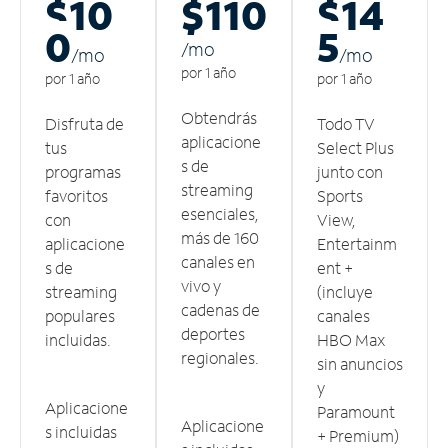
$10
$110
$14
0
5
/m
o
/m
o
/m
o
por 1 año
por 1 año
por 1 año
Obtendrás
Disfruta de
Todo TV
aplicacione
tus
Select Plus
s de
programas
junto con
streaming
favoritos
Sports
esenciales,
con
View,
más de 160
aplicacione
Entertainm
canales en
s de
ent +
vivo y
streaming
(incluye
cadenas de
populares
canales
deportes
incluidas.
HBO Max
regionales.
sin anuncios
y
Aplicacione
Paramount
Aplicacione
s incluidas
+ Premium)