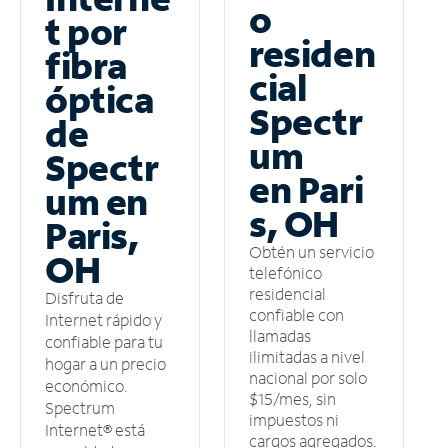
o
t por
residen
fibra
cial
óptica
Spectr
de
um
Spectr
en Pari
um en
s, OH
Paris,
Obtén un servicio
OH
telefónico
residencial
Disfruta de
confiable con
Internet rápido y
llamadas
confiable para tu
ilimitadas a nivel
hogar a un precio
nacional por solo
económico.
$15/mes, sin
Spectrum
impuestos ni
Internet® está
cargos agregados.