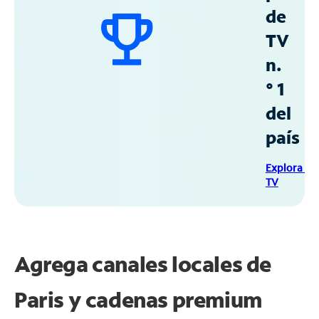
de
TV
n.
° 1
del
país
Explora Sp
TV
Agrega canales locales de
Paris y cadenas premium