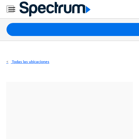
Residencial
Business
Paquetes
Internet
TV
Todas las ubicaciones
Móvil
Teléfono
Residencial
Business
Contáctanos
Inglés