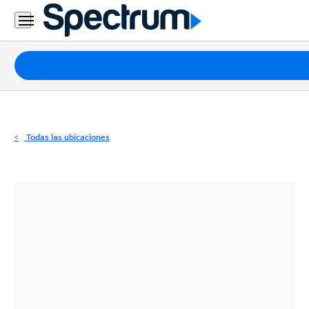
Residencial
Business
Paquetes
Internet
TV
Todas las ubicaciones
Móvil
Teléfono
Residencial
Business
Contáctanos
Inglés