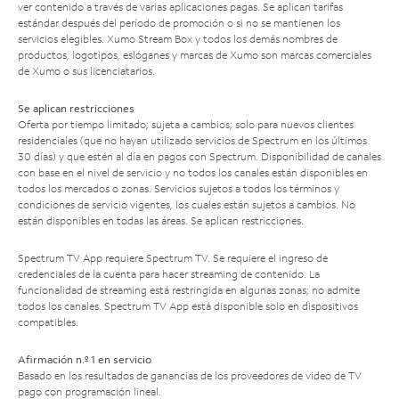
ver contenido a través de varias aplicaciones pagas. Se aplican tarifas
estándar después del período de promoción o si no se mantienen los
servicios elegibles. Xumo Stream Box y todos los demás nombres de
productos, logotipos, eslóganes y marcas de Xumo son marcas comerciales
de Xumo o sus licenciatarios.
Se aplican restricciones
Oferta por tiempo limitado; sujeta a cambios; solo para nuevos clientes
residenciales (que no hayan utilizado servicios de Spectrum en los últimos
30 días) y que estén al día en pagos con Spectrum. Disponibilidad de canales
con base en el nivel de servicio y no todos los canales están disponibles en
todos los mercados o zonas. Servicios sujetos a todos los términos y
condiciones de servicio vigentes, los cuales están sujetos a cambios. No
están disponibles en todas las áreas. Se aplican restricciones.
Spectrum TV App requiere Spectrum TV. Se requiere el ingreso de
credenciales de la cuenta para hacer streaming de contenido. La
funcionalidad de streaming está restringida en algunas zonas; no admite
todos los canales. Spectrum TV App está disponible solo en dispositivos
compatibles.
Afirmación n.º 1 en servicio
Basado en los resultados de ganancias de los proveedores de video de TV
pago con programación lineal.