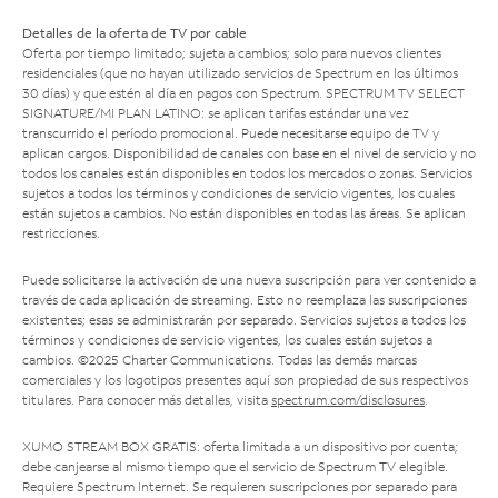
Detalles de la oferta de TV por cable
Oferta por tiempo limitado; sujeta a cambios; solo para nuevos clientes
residenciales (que no hayan utilizado servicios de Spectrum en los últimos
30 días) y que estén al día en pagos con Spectrum. SPECTRUM TV SELECT
SIGNATURE/MI PLAN LATINO: se aplican tarifas estándar una vez
transcurrido el período promocional. Puede necesitarse equipo de TV y
aplican cargos. Disponibilidad de canales con base en el nivel de servicio y no
todos los canales están disponibles en todos los mercados o zonas. Servicios
sujetos a todos los términos y condiciones de servicio vigentes, los cuales
están sujetos a cambios. No están disponibles en todas las áreas. Se aplican
restricciones.
Puede solicitarse la activación de una nueva suscripción para ver contenido a
través de cada aplicación de streaming. Esto no reemplaza las suscripciones
existentes; esas se administrarán por separado. Servicios sujetos a todos los
términos y condiciones de servicio vigentes, los cuales están sujetos a
cambios. ©2025 Charter Communications. Todas las demás marcas
comerciales y los logotipos presentes aquí son propiedad de sus respectivos
titulares. Para conocer más detalles, visita
spectrum.com/disclosures
.
XUMO STREAM BOX GRATIS: oferta limitada a un dispositivo por cuenta;
debe canjearse al mismo tiempo que el servicio de Spectrum TV elegible.
Requiere Spectrum Internet. Se requieren suscripciones por separado para