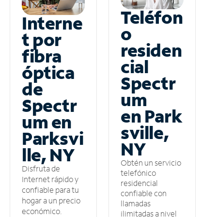
Teléfon
Interne
o
t por
residen
fibra
cial
óptica
Spectr
de
um
Spectr
en Park
um en
sville,
Parksvi
NY
lle, NY
Obtén un servicio
Disfruta de
telefónico
Internet rápido y
residencial
confiable para tu
confiable con
hogar a un precio
llamadas
económico.
ilimitadas a nivel