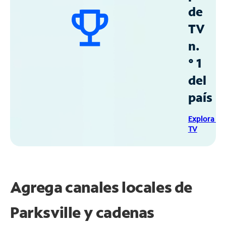
de
TV
n.
° 1
del
país
Explora Sp
TV
Agrega canales locales de
Parksville y cadenas