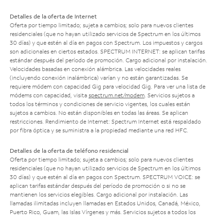
Detalles de la oferta de Internet
Oferta por tiempo limitado; sujeta a cambios; solo para nuevos clientes
residenciales (que no hayan utilizado servicios de Spectrum en los últimos
30 días) y que estén al día en pagos con Spectrum. Los impuestos y cargos
son adicionales en ciertos estados. SPECTRUM INTERNET: se aplican tarifas
estándar después del período de promoción. Cargo adicional por instalación.
Velocidades basadas en conexión alámbrica. Las velocidades reales
(incluyendo conexión inalámbrica) varían y no están garantizadas. Se
requiere módem con capacidad Gig para velocidad Gig. Para ver una lista de
módems con capacidad, visita
spectrum.net/modem
. Servicios sujetos a
todos los términos y condiciones de servicio vigentes, los cuales están
sujetos a cambios. No están disponibles en todas las áreas. Se aplican
restricciones. Rendimiento de Internet: Spectrum Internet está respaldado
por fibra óptica y se suministra a la propiedad mediante una red HFC.
Detalles de la oferta de teléfono residencial
Oferta por tiempo limitado; sujeta a cambios; solo para nuevos clientes
residenciales (que no hayan utilizado servicios de Spectrum en los últimos
30 días) y que estén al día en pagos con Spectrum. SPECTRUM VOICE: se
aplican tarifas estándar después del período de promoción o si no se
mantienen los servicios elegibles. Cargo adicional por instalación. Las
llamadas ilimitadas incluyen llamadas en Estados Unidos, Canadá, México,
Puerto Rico, Guam, las Islas Vírgenes y más. Servicios sujetos a todos los