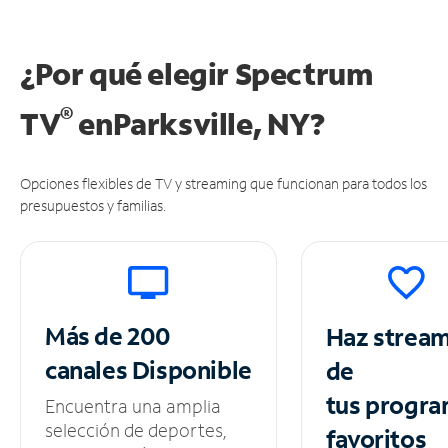
¿Por qué elegir Spectrum
®
TV
en
Parksville, NY?
Opciones flexibles de TV y streaming que funcionan para todos los
presupuestos y familias.
Más de 200
Haz strea
canales
Disponible
de
tus
progra
Encuentra una amplia
selección de deportes,
favoritos