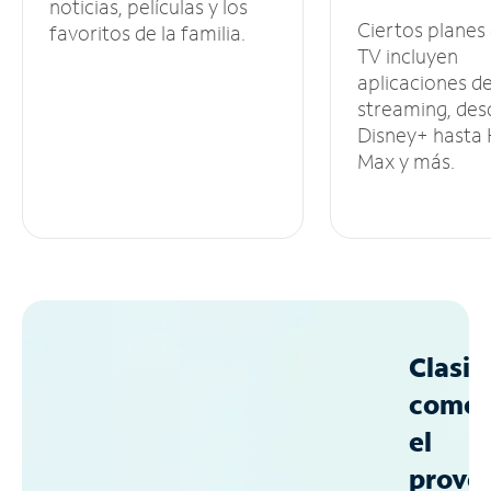
noticias, películas y los
Ciertos planes
favoritos de la familia.
TV incluyen
aplicaciones d
streaming, des
Disney+ hasta
Max y más.
Clasif
como
el
prove