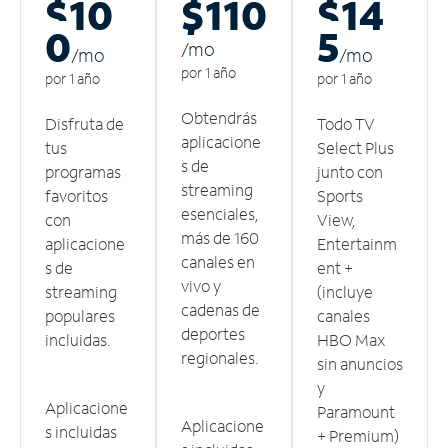
$10
$110
$14
0
5
/m
o
/m
o
/m
o
por 1 año
por 1 año
por 1 año
Obtendrás
Disfruta de
Todo TV
aplicacione
tus
Select Plus
s de
programas
junto con
streaming
favoritos
Sports
esenciales,
con
View,
más de 160
aplicacione
Entertainm
canales en
s de
ent +
vivo y
streaming
(incluye
cadenas de
populares
canales
deportes
incluidas.
HBO Max
regionales.
sin anuncios
y
Aplicacione
Paramount
Aplicacione
s incluidas
+ Premium)