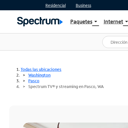
Residencial
Business
Paquetes
Internet
arrow_drop_down
arrow_drop
Ver paquetes
Spectr
Spectrum One
Planes
Mejores ofertas
Spectr
Ofertas en tu área
Intern
Todas las ubicaciones
Washington
Pasco
Spectrum TV® y streaming en Pasco, WA