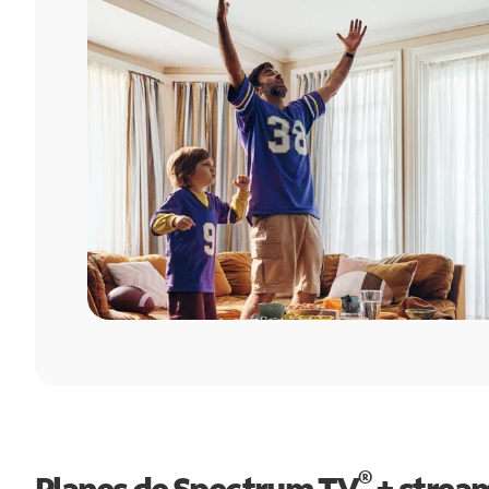
®
Planes de Spectrum TV
+ strea