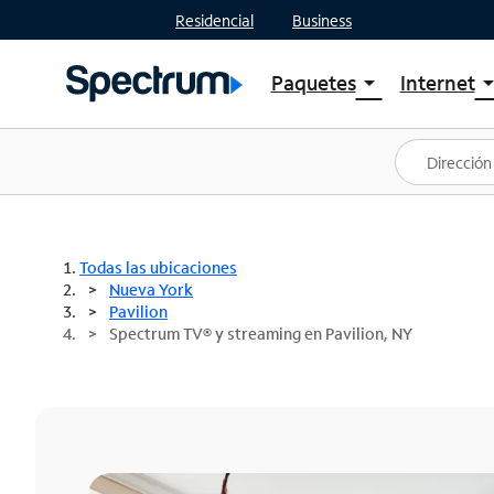
Residencial
Business
Paquetes
Internet
arrow_drop_down
arrow_drop
Ver paquetes
Spectr
Spectrum One
Planes
Mejores ofertas
Spectr
Ofertas en tu área
Intern
Todas las ubicaciones
Nueva York
Pavilion
Spectrum TV® y streaming en Pavilion, NY