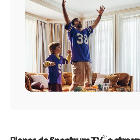
®
Planes de Spectrum TV
+ strea