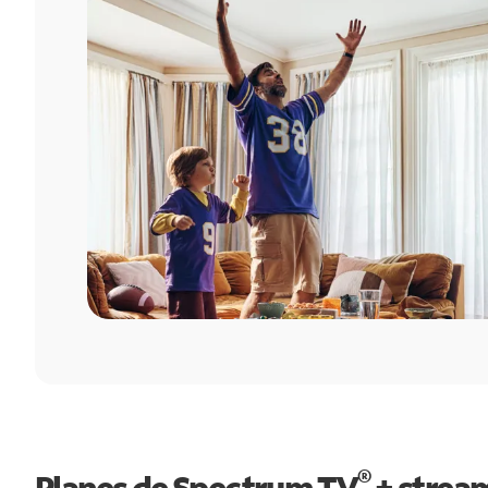
®
Planes de Spectrum TV
+ strea