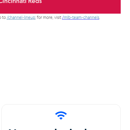
o to
/channel-lineup
; for more, visit
/
mlb-team-channels
.