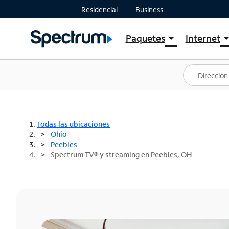
Residencial
Business
Paquetes
Internet
arrow_drop_down
arrow_drop
Ver paquetes
Spectr
Spectrum One
Planes
Mejores ofertas
Spectr
Ofertas en tu área
Intern
Todas las ubicaciones
Ohio
Peebles
Spectrum TV® y streaming en Peebles, OH