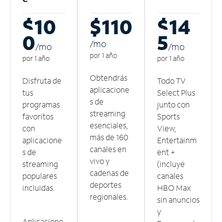
$10
$110
$14
0
5
/m
o
/m
o
/m
o
por 1 año
por 1 año
por 1 año
Obtendrás
Disfruta de
Todo TV
aplicacione
tus
Select Plus
s de
programas
junto con
streaming
favoritos
Sports
esenciales,
con
View,
más de 160
aplicacione
Entertainm
canales en
s de
ent +
vivo y
streaming
(incluye
cadenas de
populares
canales
deportes
incluidas.
HBO Max
regionales.
sin anuncios
y
Aplicacione