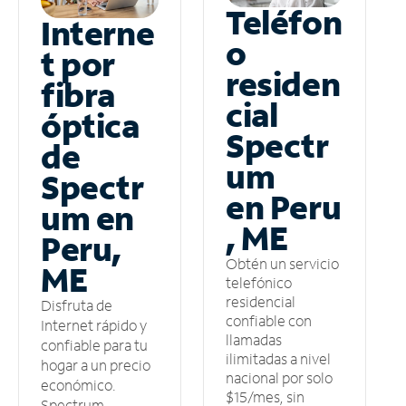
Teléfon
Interne
o
t por
residen
fibra
cial
óptica
Spectr
de
um
Spectr
en Peru
um en
, ME
Peru,
Obtén un servicio
ME
telefónico
residencial
Disfruta de
confiable con
Internet rápido y
llamadas
confiable para tu
ilimitadas a nivel
hogar a un precio
nacional por solo
económico.
$15/mes, sin
Spectrum