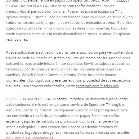
30 días) y que estén al día en pagos con Spectrum. SPECTRUM TV SELECT
SIGNATURE/MI PLAN LATINO: se aplican tarifas estándar una vez
transcurrido el período promocional. Puede necesitarse equipo de TV y
aplican cargos. Disponibilidad de canales con base en el nivel de servicio y no
todos los canales están disponibles en todos los mercados o zonas. Servicios
sujetos a todos los términos y condiciones de servicio vigentes, los cuales
están sujetos a cambios. No están disponibles en todas las áreas. Se aplican
restricciones.
Puede solicitarse la activación de una nueva suscripción para ver contenido a
través de cada aplicación de streaming. Esto no reemplaza las suscripciones
existentes; esas se administrarán por separado. Servicios sujetos a todos los
términos y condiciones de servicio vigentes, los cuales están sujetos a
cambios. ©2025 Charter Communications. Todas las demás marcas
comerciales y los logotipos presentes aquí son propiedad de sus respectivos
titulares. Para conocer más detalles, visita
spectrum.com/disclosures
.
XUMO STREAM BOX GRATIS: oferta limitada a un dispositivo por cuenta;
debe canjearse al mismo tiempo que el servicio de Spectrum TV elegible.
Requiere Spectrum Internet. Se requieren suscripciones por separado para
ver contenido a través de varias aplicaciones pagas. Se aplican tarifas
estándar después del período de promoción o si no se mantienen los
servicios elegibles. Xumo Stream Box y todos los demás nombres de
productos, logotipos, eslóganes y marcas de Xumo son marcas comerciales
de Xumo o sus licenciatarios.