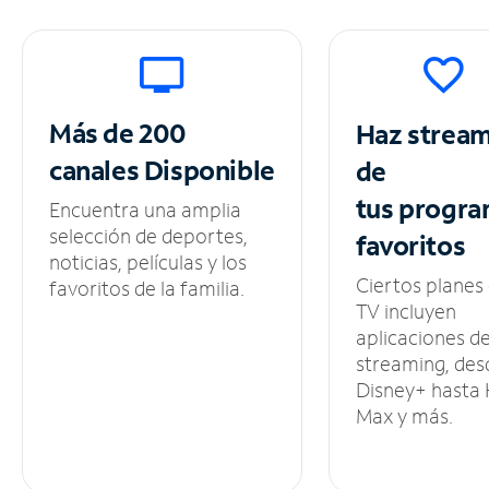
Más de 200
Haz strea
canales
Disponible
de
tus
progra
Encuentra una amplia
selección de deportes,
favoritos
noticias, películas y los
Ciertos planes
favoritos de la familia.
TV incluyen
aplicaciones d
streaming, des
Disney+ hasta
Max y más.