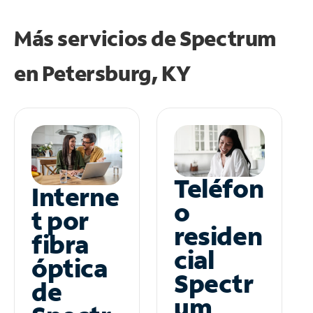
Más servicios de Spectrum
en
Petersburg, KY
Teléfon
Interne
o
t por
residen
fibra
cial
óptica
Spectr
de
um