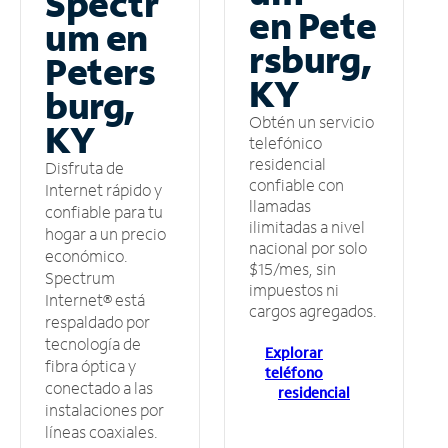
Spectr
en Pete
um en
rsburg,
Peters
KY
burg,
Obtén un servicio
KY
telefónico
residencial
Disfruta de
confiable con
Internet rápido y
llamadas
confiable para tu
ilimitadas a nivel
hogar a un precio
nacional por solo
económico.
$15/mes, sin
Spectrum
impuestos ni
Internet® está
cargos agregados.
respaldado por
tecnología de
Explorar
fibra óptica y
teléfono
conectado a las
residencial
instalaciones por
líneas coaxiales.