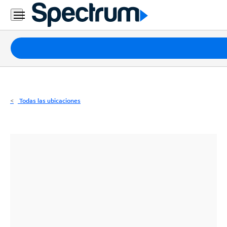
Residencial
Business
Paquetes
Internet
TV
Todas las ubicaciones
Móvil
Teléfono
Residencial
Business
Contáctanos
Inglés