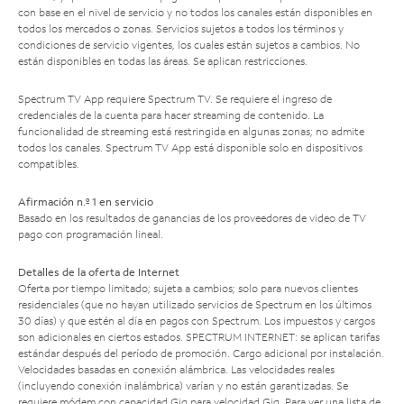
con base en el nivel de servicio y no todos los canales están disponibles en
todos los mercados o zonas. Servicios sujetos a todos los términos y
condiciones de servicio vigentes, los cuales están sujetos a cambios. No
están disponibles en todas las áreas. Se aplican restricciones.
Spectrum TV App requiere Spectrum TV. Se requiere el ingreso de
credenciales de la cuenta para hacer streaming de contenido. La
funcionalidad de streaming está restringida en algunas zonas; no admite
todos los canales. Spectrum TV App está disponible solo en dispositivos
compatibles.
Afirmación n.º 1 en servicio
Basado en los resultados de ganancias de los proveedores de video de TV
pago con programación lineal.
Detalles de la oferta de Internet
Oferta por tiempo limitado; sujeta a cambios; solo para nuevos clientes
residenciales (que no hayan utilizado servicios de Spectrum en los últimos
30 días) y que estén al día en pagos con Spectrum. Los impuestos y cargos
son adicionales en ciertos estados. SPECTRUM INTERNET: se aplican tarifas
estándar después del período de promoción. Cargo adicional por instalación.
Velocidades basadas en conexión alámbrica. Las velocidades reales
(incluyendo conexión inalámbrica) varían y no están garantizadas. Se
requiere módem con capacidad Gig para velocidad Gig. Para ver una lista de