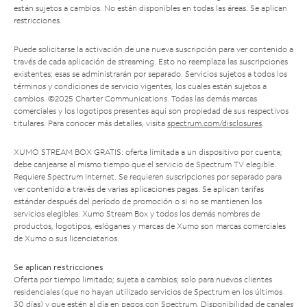
están sujetos a cambios. No están disponibles en todas las áreas. Se aplican
restricciones.
Puede solicitarse la activación de una nueva suscripción para ver contenido a
través de cada aplicación de streaming. Esto no reemplaza las suscripciones
existentes; esas se administrarán por separado. Servicios sujetos a todos los
términos y condiciones de servicio vigentes, los cuales están sujetos a
cambios. ©2025 Charter Communications. Todas las demás marcas
comerciales y los logotipos presentes aquí son propiedad de sus respectivos
titulares. Para conocer más detalles, visita
spectrum.com/disclosures
.
XUMO STREAM BOX GRATIS: oferta limitada a un dispositivo por cuenta;
debe canjearse al mismo tiempo que el servicio de Spectrum TV elegible.
Requiere Spectrum Internet. Se requieren suscripciones por separado para
ver contenido a través de varias aplicaciones pagas. Se aplican tarifas
estándar después del período de promoción o si no se mantienen los
servicios elegibles. Xumo Stream Box y todos los demás nombres de
productos, logotipos, eslóganes y marcas de Xumo son marcas comerciales
de Xumo o sus licenciatarios.
Se aplican restricciones
Oferta por tiempo limitado; sujeta a cambios; solo para nuevos clientes
residenciales (que no hayan utilizado servicios de Spectrum en los últimos
30 días) y que estén al día en pagos con Spectrum. Disponibilidad de canales