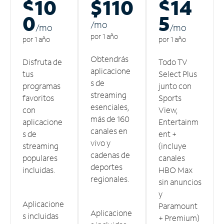
$10
$110
$14
0
5
/m
o
/m
o
/m
o
por 1 año
por 1 año
por 1 año
Obtendrás
Disfruta de
Todo TV
aplicacione
tus
Select Plus
s de
programas
junto con
streaming
favoritos
Sports
esenciales,
con
View,
más de 160
aplicacione
Entertainm
canales en
s de
ent +
vivo y
streaming
(incluye
cadenas de
populares
canales
deportes
incluidas.
HBO Max
regionales.
sin anuncios
y
Aplicacione
Paramount
Aplicacione
s incluidas
+ Premium)