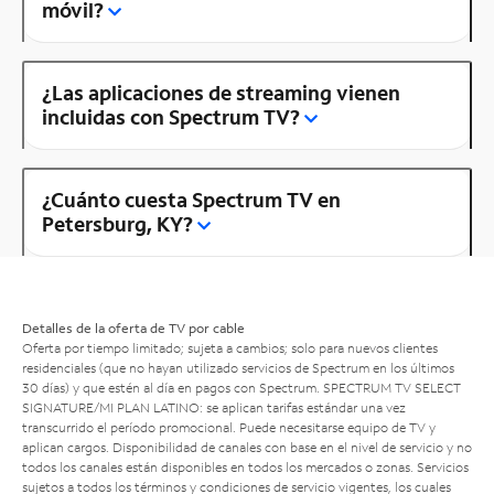
móvil?
¿Las aplicaciones de streaming vienen
incluidas con Spectrum TV?
¿Cuánto cuesta Spectrum TV en
Petersburg, KY?
Detalles de la oferta de TV por cable
Oferta por tiempo limitado; sujeta a cambios; solo para nuevos clientes
residenciales (que no hayan utilizado servicios de Spectrum en los últimos
30 días) y que estén al día en pagos con Spectrum. SPECTRUM TV SELECT
SIGNATURE/MI PLAN LATINO: se aplican tarifas estándar una vez
transcurrido el período promocional. Puede necesitarse equipo de TV y
aplican cargos. Disponibilidad de canales con base en el nivel de servicio y no
todos los canales están disponibles en todos los mercados o zonas. Servicios
sujetos a todos los términos y condiciones de servicio vigentes, los cuales