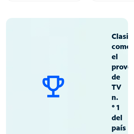
Clasif
como
el
prove
de
TV
n.
° 1
del
país