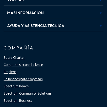
pestaña
pestaña
pestaña
pestaña
nueva
nueva
nueva
nueva
MÁS INFORMACIÓN
AYUDA Y ASISTENCIA TÉCNICA
COMPAÑÍA
Sobre Charter
Compromiso con el cliente
Empleos
Soluciones para empresas
Spectrum Reach
Spectrum Community Solutions
Spectrum Business