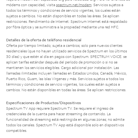
módems con capacidad, visita
spectrum.net/modem
. Servicios sujetos a
todos los términos y condiciones de servicio vigentes, los cuales están
sujetos a cambios. No están disponibles en todas las áreas. Se aplican
restricciones. Rendimiento de Internet: Spectrum Internet está respaldado
por fibra óptica y se suministra a la propiedad mediante una red HFC.
Detalles de la oferta de teléfono residencial
Oferta por tiempo limitado; sujeta a cambios; solo para nuevos clientes
residenciales (que no hayan utilizado servicios de Spectrum en los últimos
30 días) y que estén al día en pagos con Spectrum. SPECTRUM VOICE: se
aplican tarifas estándar después del período de promoción o si no se
mantienen los servicios elegibles. Cargo adicional por instalación. Las
llamadas ilimitadas incluyen llamadas en Estados Unidos, Canadá, México,
Puerto Rico, Guam, las Islas Vírgenes y más. Servicios sujetos a todos los
términos y condiciones de servicio vigentes, los cuales están sujetos a
cambios. No están disponibles en todas las áreas. Se aplican restricciones.
Especificaciones de Productos/Dispositivos
Spectrum TV App requiere Spectrum TV. Se requiere el ingreso de
credenciales de la cuenta para hacer streaming de contenido. La
funcionalidad de streaming está restringida en algunas zonas; no admite
todos los canales. Spectrum TV App está disponible solo en dispositivos
compatibles.