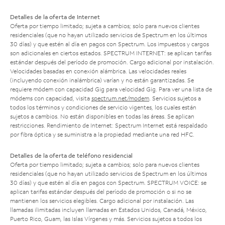
Detalles de la oferta de Internet
Oferta por tiempo limitado; sujeta a cambios; solo para nuevos clientes
residenciales (que no hayan utilizado servicios de Spectrum en los últimos
30 días) y que estén al día en pagos con Spectrum. Los impuestos y cargos
son adicionales en ciertos estados. SPECTRUM INTERNET: se aplican tarifas
estándar después del período de promoción. Cargo adicional por instalación.
Velocidades basadas en conexión alámbrica. Las velocidades reales
(incluyendo conexión inalámbrica) varían y no están garantizadas. Se
requiere módem con capacidad Gig para velocidad Gig. Para ver una lista de
módems con capacidad, visita
spectrum.net/modem
. Servicios sujetos a
todos los términos y condiciones de servicio vigentes, los cuales están
sujetos a cambios. No están disponibles en todas las áreas. Se aplican
restricciones. Rendimiento de Internet: Spectrum Internet está respaldado
por fibra óptica y se suministra a la propiedad mediante una red HFC.
Detalles de la oferta de teléfono residencial
Oferta por tiempo limitado; sujeta a cambios; solo para nuevos clientes
residenciales (que no hayan utilizado servicios de Spectrum en los últimos
30 días) y que estén al día en pagos con Spectrum. SPECTRUM VOICE: se
aplican tarifas estándar después del período de promoción o si no se
mantienen los servicios elegibles. Cargo adicional por instalación. Las
llamadas ilimitadas incluyen llamadas en Estados Unidos, Canadá, México,
Puerto Rico, Guam, las Islas Vírgenes y más. Servicios sujetos a todos los