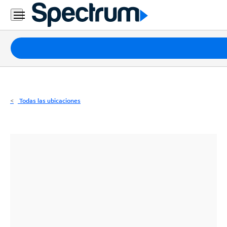
Residencial
Business
Paquetes
Internet
TV
Todas las ubicaciones
Móvil
Teléfono
Residencial
Business
Contáctanos
Inglés