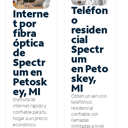
Teléfon
Interne
o
t por
residen
fibra
cial
óptica
Spectr
de
um
Spectr
en Peto
um en
skey,
Petosk
MI
ey, MI
Obtén un servicio
Disfruta de
telefónico
Internet rápido y
residencial
confiable para tu
confiable con
hogar a un precio
llamadas
económico.
ilimitadas a nivel