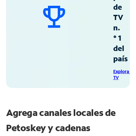
de
TV
n.
° 1
del
país
Explora Sp
TV
Agrega canales locales de
Petoskey y cadenas