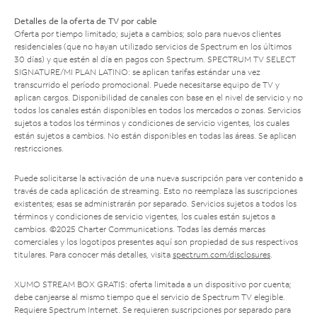
Detalles de la oferta de TV por cable
Oferta por tiempo limitado; sujeta a cambios; solo para nuevos clientes
residenciales (que no hayan utilizado servicios de Spectrum en los últimos
30 días) y que estén al día en pagos con Spectrum. SPECTRUM TV SELECT
SIGNATURE/MI PLAN LATINO: se aplican tarifas estándar una vez
transcurrido el período promocional. Puede necesitarse equipo de TV y
aplican cargos. Disponibilidad de canales con base en el nivel de servicio y no
todos los canales están disponibles en todos los mercados o zonas. Servicios
sujetos a todos los términos y condiciones de servicio vigentes, los cuales
están sujetos a cambios. No están disponibles en todas las áreas. Se aplican
restricciones.
Puede solicitarse la activación de una nueva suscripción para ver contenido a
través de cada aplicación de streaming. Esto no reemplaza las suscripciones
existentes; esas se administrarán por separado. Servicios sujetos a todos los
términos y condiciones de servicio vigentes, los cuales están sujetos a
cambios. ©2025 Charter Communications. Todas las demás marcas
comerciales y los logotipos presentes aquí son propiedad de sus respectivos
titulares. Para conocer más detalles, visita
spectrum.com/disclosures
.
XUMO STREAM BOX GRATIS: oferta limitada a un dispositivo por cuenta;
debe canjearse al mismo tiempo que el servicio de Spectrum TV elegible.
Requiere Spectrum Internet. Se requieren suscripciones por separado para