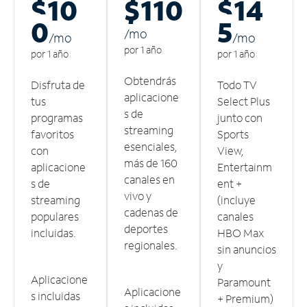
$10
$110
$14
0
5
/m
o
/m
o
/m
o
por 1 año
por 1 año
por 1 año
Obtendrás
Disfruta de
Todo TV
aplicacione
tus
Select Plus
s de
programas
junto con
streaming
favoritos
Sports
esenciales,
con
View,
más de 160
aplicacione
Entertainm
canales en
s de
ent +
vivo y
streaming
(incluye
cadenas de
populares
canales
deportes
incluidas.
HBO Max
regionales.
sin anuncios
y
Aplicacione
Paramount
Aplicacione
s incluidas
+ Premium)