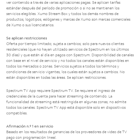
ver contenido a través de varias aplicaciones pagas. Se aplican tarifas
estándar después del período de promoción o si no se mantienen los
servicios elegibles. Xumo Stream Box y todos los demás nombres de
productos, logotipos, eslóganes y marcas de Xumo son marcas comerciales
de Xumo o sus licenciatarios.
Se aplican restricciones
Oferta por tiempo limitado; sujeta a cambios; solo para nuevos clientes
residenciales (que no hayan utilizado servicios de Spectrum en los últimos
30 días) y que estén al día en pagos con Spectrum. Disponibilidad de canales
con base en el nivel de servicio y no todos los canales están disponibles en
todos los mercados o zonas. Servicios sujetos a todos los términos y
condiciones de servicio vigentes, los cuales están sujetos a cambios. No
están disponibles en todas las áreas. Se aplican restricciones.
Spectrum TV App requiere Spectrum TV. Se requiere el ingreso de
credenciales de la cuenta para hacer streaming de contenido. La
funcionalidad de streaming está restringida en algunas zonas; no admite
todos los canales. Spectrum TV App está disponible solo en dispositivos
compatibles.
Afirmación n.º 1 en servicio
Basado en los resultados de ganancias de los proveedores de video de TV
pago con programación lineal.