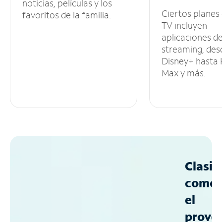
noticias, películas y los
Ciertos planes
favoritos de la familia.
TV incluyen
aplicaciones d
streaming, des
Disney+ hasta
Max y más.
Clasif
como
el
prove