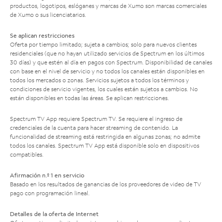
productos, logotipos, eslóganes y marcas de Xumo son marcas comerciales
de Xumo o sus licenciatarios.
Se aplican restricciones
Oferta por tiempo limitado; sujeta a cambios; solo para nuevos clientes
residenciales (que no hayan utilizado servicios de Spectrum en los últimos
30 días) y que estén al día en pagos con Spectrum. Disponibilidad de canales
con base en el nivel de servicio y no todos los canales están disponibles en
todos los mercados o zonas. Servicios sujetos a todos los términos y
condiciones de servicio vigentes, los cuales están sujetos a cambios. No
están disponibles en todas las áreas. Se aplican restricciones.
Spectrum TV App requiere Spectrum TV. Se requiere el ingreso de
credenciales de la cuenta para hacer streaming de contenido. La
funcionalidad de streaming está restringida en algunas zonas; no admite
todos los canales. Spectrum TV App está disponible solo en dispositivos
compatibles.
Afirmación n.º 1 en servicio
Basado en los resultados de ganancias de los proveedores de video de TV
pago con programación lineal.
Detalles de la oferta de Internet