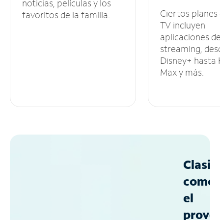
noticias, películas y los
Ciertos planes
favoritos de la familia.
TV incluyen
aplicaciones d
streaming, des
Disney+ hasta
Max y más.
Clasif
como
el
prove