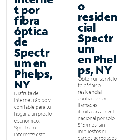
o
t por
residen
fibra
cial
óptica
Spectr
de
um
Spectr
en Phel
um en
ps, NY
Phelps,
Obtén un servicio
NY
telefónico
residencial
Disfruta de
confiable con
Internet rápido y
llamadas
confiable para tu
ilimitadas a nivel
hogar a un precio
nacional por solo
económico.
$15/mes, sin
Spectrum
impuestos ni
Internet® está
cargos agregados.