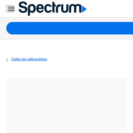
Residencial
Business
Paquetes
Internet
TV
Todas las ubicaciones
Móvil
Teléfono
Residencial
Business
Contáctanos
Inglés