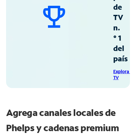
de
TV
n.
° 1
del
país
Explora Sp
TV
Agrega canales locales de
Phelps y cadenas premium