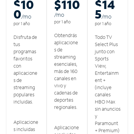
$10
$110
$14
0
5
/m
o
/m
o
/m
o
por 1 año
por 1 año
por 1 año
Obtendrás
Disfruta de
Todo TV
aplicacione
tus
Select Plus
s de
programas
junto con
streaming
favoritos
Sports
esenciales,
con
View,
más de 160
aplicacione
Entertainm
canales en
s de
ent +
vivo y
streaming
(incluye
cadenas de
populares
canales
deportes
incluidas.
HBO Max
regionales.
sin anuncios
y
Aplicacione
Paramount
Aplicacione
s incluidas
+ Premium)