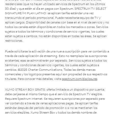
residenciales (que no hayan utilizado servicios de Spectrum en los últimos
30 días) y que estén al día en pagos con Spectrum. SPECTRUM TV SELECT
SIGNATURE/MI PLAN LATINO: se aplican tarifas estándar una vez
transcurrido el período promocional. Puede necesitarse equipo de TV y
aplican cargos. Disponibilidad de canales con base en el nivel de servicio y no
todos los canales están disponibles en todos los mercados o zonas. Servicios
sujetos a todos los términos y condiciones de servicio vigentes, los cuales
están sujetos a cambios. No están disponibles en todas las áreas. Se aplican
restricciones.
Puede solicitarse la activación de una nueva suscripción para ver contenido a
través de cada aplicación de streaming. Esto no reemplaza las suscripciones
existentes; esas se administrarán por separado. Servicios sujetos a todos los
términos y condiciones de servicio vigentes, los cuales están sujetos a
cambios. ©2025 Charter Communications. Todas las demás marcas
comerciales y los logotipos presentes aquí son propiedad de sus respectivos
titulares. Para conocer más detalles, visita
spectrum.com/disclosures
.
XUMO STREAM BOX GRATIS: oferta limitada a un dispositivo por cuenta;
debe canjearse al mismo tiempo que el servicio de Spectrum TV elegible.
Requiere Spectrum Internet. Se requieren suscripciones por separado para
ver contenido a través de varias aplicaciones pagas. Se aplican tarifas
estándar después del período de promoción o si no se mantienen los
servicios elegibles. Xumo Stream Box y todos los demás nombres de