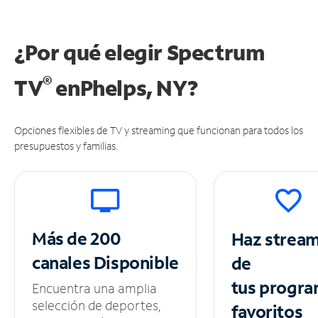
¿Por qué elegir Spectrum
®
TV
en
Phelps, NY?
Opciones flexibles de TV y streaming que funcionan para todos los
presupuestos y familias.
Más de 200
Haz strea
canales
Disponible
de
tus
progra
Encuentra una amplia
selección de deportes,
favoritos