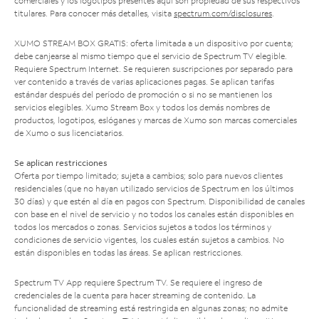
comerciales y los logotipos presentes aquí son propiedad de sus respectivos
titulares. Para conocer más detalles, visita
spectrum.com/disclosures
.
XUMO STREAM BOX GRATIS: oferta limitada a un dispositivo por cuenta;
debe canjearse al mismo tiempo que el servicio de Spectrum TV elegible.
Requiere Spectrum Internet. Se requieren suscripciones por separado para
ver contenido a través de varias aplicaciones pagas. Se aplican tarifas
estándar después del período de promoción o si no se mantienen los
servicios elegibles. Xumo Stream Box y todos los demás nombres de
productos, logotipos, eslóganes y marcas de Xumo son marcas comerciales
de Xumo o sus licenciatarios.
Se aplican restricciones
Oferta por tiempo limitado; sujeta a cambios; solo para nuevos clientes
residenciales (que no hayan utilizado servicios de Spectrum en los últimos
30 días) y que estén al día en pagos con Spectrum. Disponibilidad de canales
con base en el nivel de servicio y no todos los canales están disponibles en
todos los mercados o zonas. Servicios sujetos a todos los términos y
condiciones de servicio vigentes, los cuales están sujetos a cambios. No
están disponibles en todas las áreas. Se aplican restricciones.
Spectrum TV App requiere Spectrum TV. Se requiere el ingreso de
credenciales de la cuenta para hacer streaming de contenido. La
funcionalidad de streaming está restringida en algunas zonas; no admite