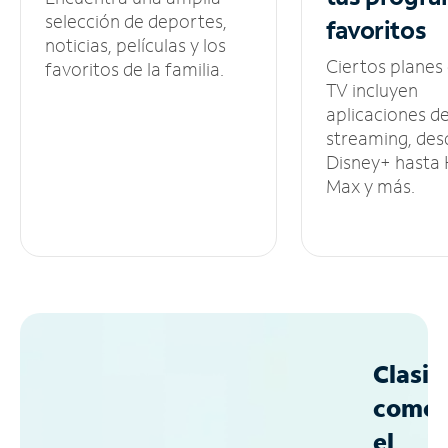
selección de deportes,
favoritos
noticias, películas y los
Ciertos planes
favoritos de la familia.
TV incluyen
aplicaciones d
streaming, des
Disney+ hasta
Max y más.
Clasif
como
el