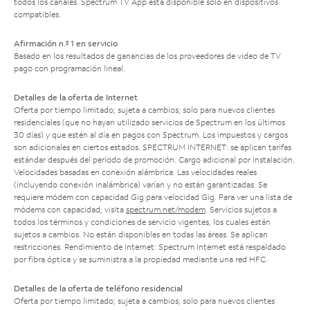
todos los canales. Spectrum TV App está disponible solo en dispositivos
compatibles.
Afirmación n.º 1 en servicio
Basado en los resultados de ganancias de los proveedores de video de TV
pago con programación lineal.
Detalles de la oferta de Internet
Oferta por tiempo limitado; sujeta a cambios; solo para nuevos clientes
residenciales (que no hayan utilizado servicios de Spectrum en los últimos
30 días) y que estén al día en pagos con Spectrum. Los impuestos y cargos
son adicionales en ciertos estados. SPECTRUM INTERNET: se aplican tarifas
estándar después del período de promoción. Cargo adicional por instalación.
Velocidades basadas en conexión alámbrica. Las velocidades reales
(incluyendo conexión inalámbrica) varían y no están garantizadas. Se
requiere módem con capacidad Gig para velocidad Gig. Para ver una lista de
módems con capacidad, visita
spectrum.net/modem
. Servicios sujetos a
todos los términos y condiciones de servicio vigentes, los cuales están
sujetos a cambios. No están disponibles en todas las áreas. Se aplican
restricciones. Rendimiento de Internet: Spectrum Internet está respaldado
por fibra óptica y se suministra a la propiedad mediante una red HFC.
Detalles de la oferta de teléfono residencial
Oferta por tiempo limitado; sujeta a cambios; solo para nuevos clientes