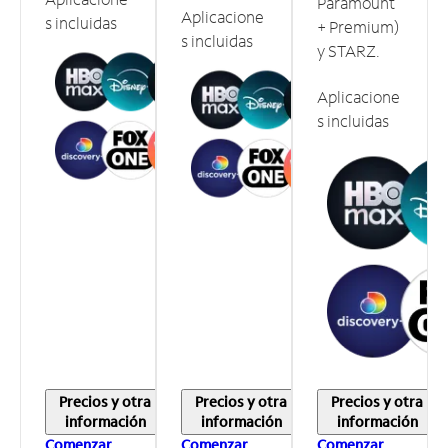
Paramount
Aplicacione
s incluidas
+ Premium)
s incluidas
y STARZ.
Aplicacione
s incluidas
Precios y otra
Precios y otra
Precios y otra
información
información
información
Comenzar
Comenzar
Comenzar