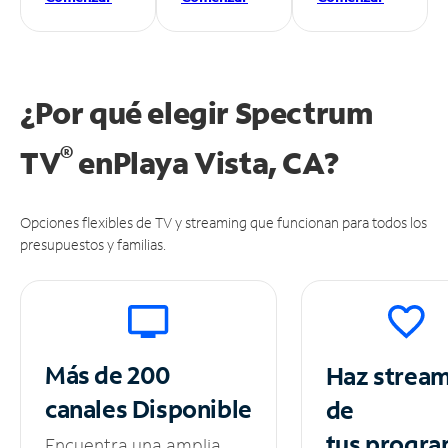
¿Por qué elegir Spectrum
®
TV
en
Playa Vista, CA?
Opciones flexibles de TV y streaming que funcionan para todos los
presupuestos y familias.
Más de 200
Haz strea
canales
Disponible
de
tus
progra
Encuentra una amplia