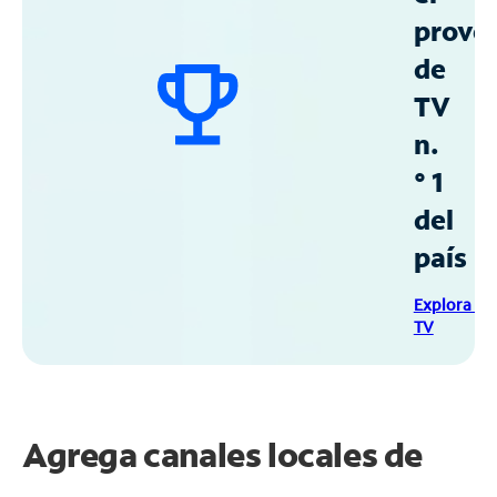
prove
de
TV
n.
° 1
del
país
Explora Sp
TV
Agrega canales locales de