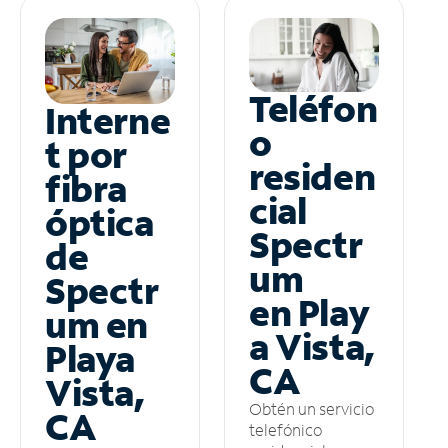
Teléfon
Interne
o
t por
residen
fibra
cial
óptica
Spectr
de
um
Spectr
en Play
um en
a Vista,
Playa
CA
Vista,
Obtén un servicio
CA
telefónico