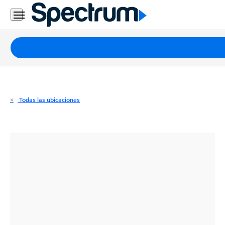
Residencial
Business
Paquetes
Internet
TV
Todas las ubicaciones
Móvil
Teléfono
Residencial
Business
Contáctanos
Inglés