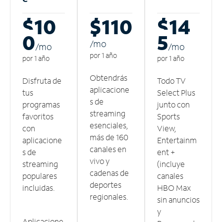
$10
$110
$14
0
5
/m
o
/m
o
/m
o
por 1 año
por 1 año
por 1 año
Obtendrás
Disfruta de
Todo TV
aplicacione
tus
Select Plus
s de
programas
junto con
streaming
favoritos
Sports
esenciales,
con
View,
más de 160
aplicacione
Entertainm
canales en
s de
ent +
vivo y
streaming
(incluye
cadenas de
populares
canales
deportes
incluidas.
HBO Max
regionales.
sin anuncios
y
Aplicacione