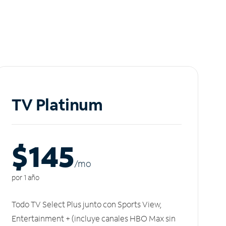
TV Platinum
$145
/m
o
por 1 año
Todo TV Select Plus junto con Sports View,
Entertainment + (incluye canales HBO Max sin