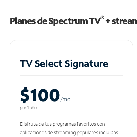
®
Planes de Spectrum TV
+ strea
TV Select Signature
$100
/m
o
por 1 año
Disfruta de tus programas favoritos con
aplicaciones de streaming populares incluidas.