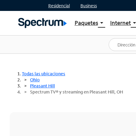
Residencial
Business
Paquetes
Internet
arrow_drop_down
arrow_drop
Ver paquetes
Spectr
Spectrum One
Planes
Mejores ofertas
Spectr
Ofertas en tu área
Intern
Todas las ubicaciones
Ohio
Pleasant Hill
Spectrum TV® y streaming en Pleasant Hill, OH