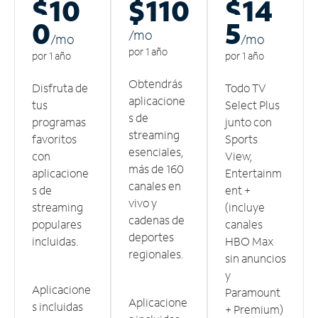
$10
$110
$14
0
5
/m
o
/m
o
/m
o
por 1 año
por 1 año
por 1 año
Obtendrás
Disfruta de
Todo TV
aplicacione
tus
Select Plus
s de
programas
junto con
streaming
favoritos
Sports
esenciales,
con
View,
más de 160
aplicacione
Entertainm
canales en
s de
ent +
vivo y
streaming
(incluye
cadenas de
populares
canales
deportes
incluidas.
HBO Max
regionales.
sin anuncios
y
Aplicacione
Paramount
Aplicacione
s incluidas
+ Premium)