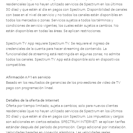
residenciales (que no hayan utilizado servicios de Spectrum en los últimos
30 días) y que estén al día en pagos con Spectrum. Disponibilidad de canales
con base en el nivel de servicio y no todos los canales están disponibles en
todos los mercados o zonas. Servicios sujetos a todos los términos y
condiciones de servicio vigentes, los cuales están sujetos a cambios. No
están disponibles en todas las áreas. Se aplican restricciones.
Spectrum TV App requiere Spectrum TV. Se requiere el ingreso de
credenciales de la cuenta para hacer streaming de contenido. La
funcionalidad de streaming está restringida en algunas zonas; no admite
todos los canales. Spectrum TV App está disponible solo en dispositivos
compatibles.
Afirmación n.º 1 en servicio
Basado en los resultados de ganancias de los proveedores de video de TV
pago con programación lineal.
Detalles de la oferta de Internet
Oferta por tiempo limitado; sujeta a cambios; solo para nuevos clientes
residenciales (que no hayan utilizado servicios de Spectrum en los últimos
30 días) y que estén al día en pagos con Spectrum. Los impuestos y cargos
son adicionales en ciertos estados. SPECTRUM INTERNET: se aplican tarifas
estándar después del período de promoción. Cargo adicional por instalación.
Velocidades basadas en conexión alámbrica. Las velocidades reales