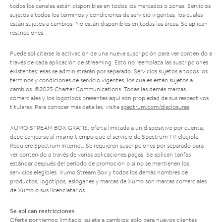
todos los canales están disponibles en todos los mercados o zonas. Servicios
sujetos a todos los términos y condiciones de servicio vigentes, los cuales
están sujetos a cambios. No están disponibles en todas las áreas. Se aplican
restricciones.
Puede solicitarse la activación de una nueva suscripción para ver contenido a
través de cada aplicación de streaming. Esto no reemplaza las suscripciones
existentes; esas se administrarán por separado. Servicios sujetos a todos los
términos y condiciones de servicio vigentes, los cuales están sujetos a
cambios. ©2025 Charter Communications. Todas las demás marcas
comerciales y los logotipos presentes aquí son propiedad de sus respectivos
titulares. Para conocer más detalles, visita
spectrum.com/disclosures
.
XUMO STREAM BOX GRATIS: oferta limitada a un dispositivo por cuenta;
debe canjearse al mismo tiempo que el servicio de Spectrum TV elegible.
Requiere Spectrum Internet. Se requieren suscripciones por separado para
ver contenido a través de varias aplicaciones pagas. Se aplican tarifas
estándar después del período de promoción o si no se mantienen los
servicios elegibles. Xumo Stream Box y todos los demás nombres de
productos, logotipos, eslóganes y marcas de Xumo son marcas comerciales
de Xumo o sus licenciatarios.
Se aplican restricciones
Oferta por tiempo limitado; sujeta a cambios; solo para nuevos clientes