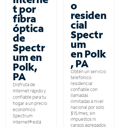
o
t por
residen
fibra
cial
óptica
Spectr
de
um
Spectr
en Polk
um en
, PA
Polk,
Obtén un servicio
PA
telefónico
residencial
Disfruta de
confiable con
Internet rápido y
llamadas
confiable para tu
ilimitadas a nivel
hogar a un precio
nacional por solo
económico.
$15/mes, sin
Spectrum
impuestos ni
Internet® está
cargos agregados.