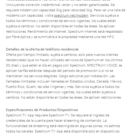
(incluyendo conexión inalámbrica) varían y no están garantizadas. Se
requiere módem con capacidad Gig para velocidad Gig. Para ver una lista de
módems con capacidad, visita
spectrum.net/modem
. Servicios sujetos a
todos los términos y condiciones de servicio vigentes, los cuales están
sujetos a cambios. No están disponibles en todas las áreas. Se aplican
restricciones. Rendimiento de Internet: Spectrum Internet está respaldado
por fibra óptica y se suministra a la propiedad mediante una red HFC.
Detalles de la oferta de teléfono residencial
Oferta por tiempo limitado; sujeta a cambios; solo para nuevos clientes
residenciales (que no hayan utilizado servicios de Spectrum en los últimos
30 días) y que estén al día en pagos con Spectrum. SPECTRUM VOICE: se
aplican tarifas estándar después del período de promoción o si no se
mantienen los servicios elegibles. Cargo adicional por instalación. Las
llamadas ilimitadas incluyen llamadas en Estados Unidos, Canadá, México,
Puerto Rico, Guam, las Islas Vírgenes y más. Servicios sujetos a todos los
términos y condiciones de servicio vigentes, los cuales están sujetos a
cambios. No están disponibles en todas las áreas. Se aplican restricciones.
Especificaciones de Productos/Dispositivos
Spectrum TV App requiere Spectrum TV. Se requiere el ingreso de
credenciales de la cuenta para hacer streaming de contenido. La
funcionalidad de streaming está restringida en algunas zonas; no admite
todos los canales. Spectrum TV App está disponible solo en dispositivos