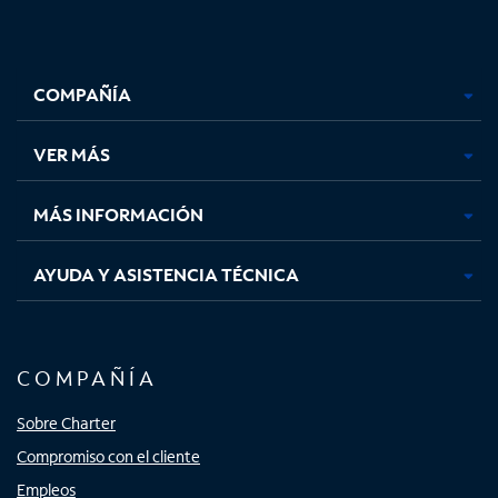
Facebook,
Instagram,
Youtube,
X,
se
se
se
se
COMPAÑÍA
abre
abre
abre
abre
en
en
en
en
una
una
una
una
VER MÁS
pestaña
pestaña
pestaña
pestaña
nueva
nueva
nueva
nueva
MÁS INFORMACIÓN
AYUDA Y ASISTENCIA TÉCNICA
COMPAÑÍA
Sobre Charter
Compromiso con el cliente
Empleos