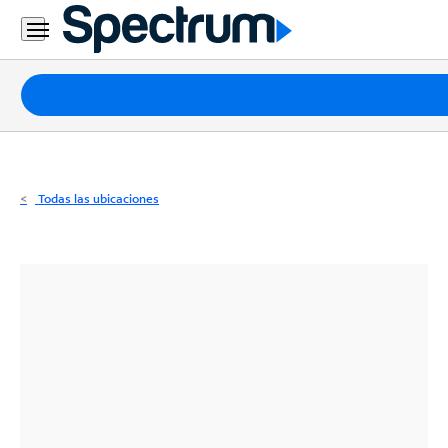
Residencial
Business
Paquetes
Internet
TV
Todas las ubicaciones
Móvil
Teléfono
Residencial
Business
Contáctanos
Inglés