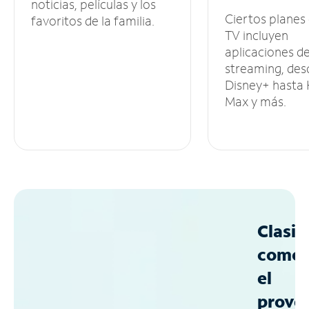
noticias, películas y los
Ciertos planes
favoritos de la familia.
TV incluyen
aplicaciones d
streaming, des
Disney+ hasta
Max y más.
Clasif
como
el
prove