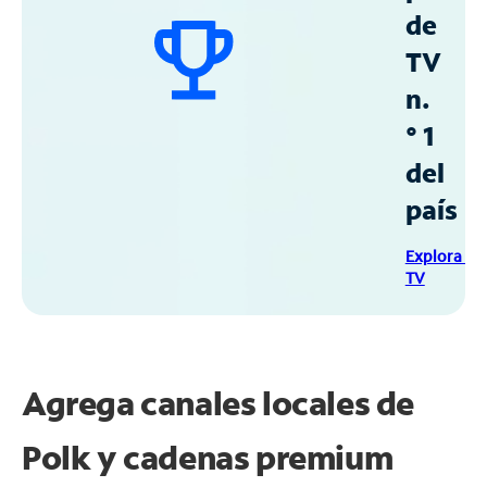
de
TV
n.
° 1
del
país
Explora Sp
TV
Agrega canales locales de
Polk y cadenas premium