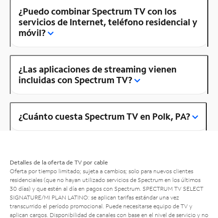
¿Puedo combinar Spectrum TV con los
servicios de Internet, teléfono residencial y
móvil?
¿Las aplicaciones de streaming vienen
incluidas con Spectrum TV?
¿Cuánto cuesta Spectrum TV en Polk, PA?
Detalles de la oferta de TV por cable
Oferta por tiempo limitado; sujeta a cambios; solo para nuevos clientes
residenciales (que no hayan utilizado servicios de Spectrum en los últimos
30 días) y que estén al día en pagos con Spectrum. SPECTRUM TV SELECT
SIGNATURE/MI PLAN LATINO: se aplican tarifas estándar una vez
transcurrido el período promocional. Puede necesitarse equipo de TV y
aplican cargos. Disponibilidad de canales con base en el nivel de servicio y no