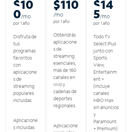
$10
$110
$14
0
5
/m
o
/m
o
/m
o
por 1 año
por 1 año
por 1 año
Obtendrás
Disfruta de
Todo TV
aplicacione
tus
Select Plus
s de
programas
junto con
streaming
favoritos
Sports
esenciales,
con
View,
más de 160
aplicacione
Entertainm
canales en
s de
ent +
vivo y
streaming
(incluye
cadenas de
populares
canales
deportes
incluidas.
HBO Max
regionales.
sin anuncios
y
Aplicacione
Paramount
Aplicacione
s incluidas
+ Premium)