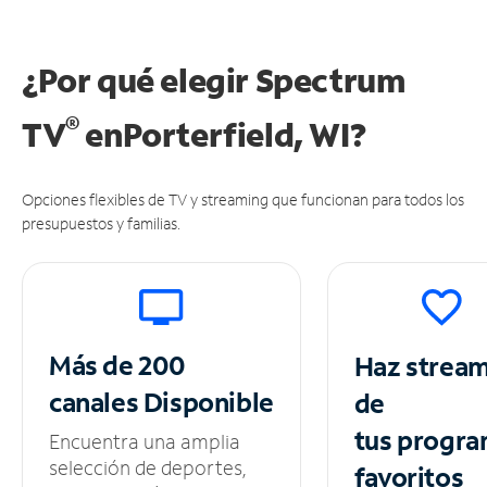
¿Por qué elegir Spectrum
®
TV
en
Porterfield, WI?
Opciones flexibles de TV y streaming que funcionan para todos los
presupuestos y familias.
Más de 200
Haz strea
canales
Disponible
de
tus
progra
Encuentra una amplia
selección de deportes,
favoritos