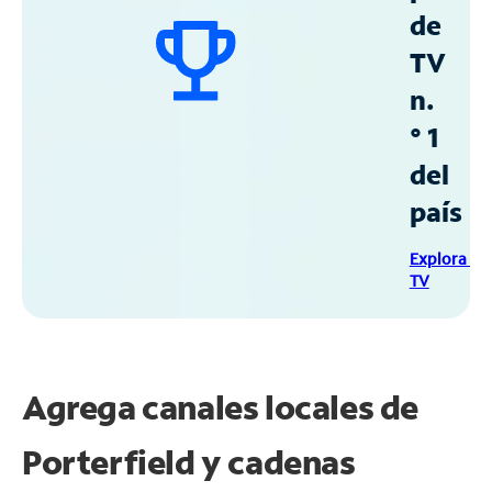
de
TV
n.
° 1
del
país
Explora Sp
TV
Agrega canales locales de
Porterfield y cadenas