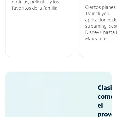
noticias, películas y los
Ciertos planes
favoritos de la familia.
TV incluyen
aplicaciones d
streaming, des
Disney+ hasta
Max y más.
Clasif
como
el
prove