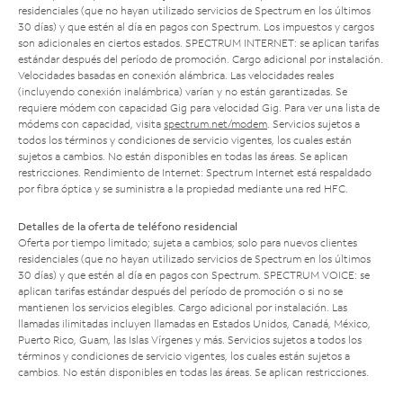
residenciales (que no hayan utilizado servicios de Spectrum en los últimos
30 días) y que estén al día en pagos con Spectrum. Los impuestos y cargos
son adicionales en ciertos estados. SPECTRUM INTERNET: se aplican tarifas
estándar después del período de promoción. Cargo adicional por instalación.
Velocidades basadas en conexión alámbrica. Las velocidades reales
(incluyendo conexión inalámbrica) varían y no están garantizadas. Se
requiere módem con capacidad Gig para velocidad Gig. Para ver una lista de
módems con capacidad, visita
spectrum.net/modem
. Servicios sujetos a
todos los términos y condiciones de servicio vigentes, los cuales están
sujetos a cambios. No están disponibles en todas las áreas. Se aplican
restricciones. Rendimiento de Internet: Spectrum Internet está respaldado
por fibra óptica y se suministra a la propiedad mediante una red HFC.
Detalles de la oferta de teléfono residencial
Oferta por tiempo limitado; sujeta a cambios; solo para nuevos clientes
residenciales (que no hayan utilizado servicios de Spectrum en los últimos
30 días) y que estén al día en pagos con Spectrum. SPECTRUM VOICE: se
aplican tarifas estándar después del período de promoción o si no se
mantienen los servicios elegibles. Cargo adicional por instalación. Las
llamadas ilimitadas incluyen llamadas en Estados Unidos, Canadá, México,
Puerto Rico, Guam, las Islas Vírgenes y más. Servicios sujetos a todos los
términos y condiciones de servicio vigentes, los cuales están sujetos a
cambios. No están disponibles en todas las áreas. Se aplican restricciones.