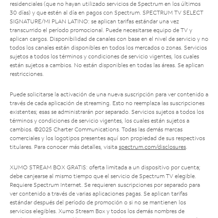
residenciales (que no hayan utilizado servicios de Spectrum en los últimos
30 días) y que estén al día en pagos con Spectrum. SPECTRUM TV SELECT
SIGNATURE/MI PLAN LATINO: se aplican tarifas estándar una vez
transcurrido el período promocional. Puede necesitarse equipo de TV y
aplican cargos. Disponibilidad de canales con base en el nivel de servicio y no
todos los canales están disponibles en todos los mercados o zonas. Servicios
sujetos a todos los términos y condiciones de servicio vigentes, los cuales
están sujetos a cambios. No están disponibles en todas las áreas. Se aplican
restricciones.
Puede solicitarse la activación de una nueva suscripción para ver contenido a
través de cada aplicación de streaming. Esto no reemplaza las suscripciones
existentes; esas se administrarán por separado. Servicios sujetos a todos los
términos y condiciones de servicio vigentes, los cuales están sujetos a
cambios. ©2025 Charter Communications. Todas las demás marcas
comerciales y los logotipos presentes aquí son propiedad de sus respectivos
titulares. Para conocer más detalles, visita
spectrum.com/disclosures
.
XUMO STREAM BOX GRATIS: oferta limitada a un dispositivo por cuenta;
debe canjearse al mismo tiempo que el servicio de Spectrum TV elegible.
Requiere Spectrum Internet. Se requieren suscripciones por separado para
ver contenido a través de varias aplicaciones pagas. Se aplican tarifas
estándar después del período de promoción o si no se mantienen los
servicios elegibles. Xumo Stream Box y todos los demás nombres de