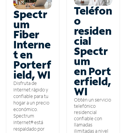
Teléfon
Spectr
o
um
residen
Fiber
cial
Interne
Spectr
t en
um
Porterf
en Port
ield, WI
erfield,
Disfruta de
WI
Internet rápido y
confiable para tu
Obtén un servicio
hogar a un precio
telefónico
económico.
residencial
Spectrum
confiable con
Internet® está
llamadas
respaldado por
ilimitadas a nivel