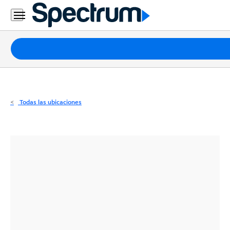
Residencial
Business
Paquetes
Internet
TV
Todas las ubicaciones
Móvil
Teléfono
Residencial
Business
Contáctanos
Inglés