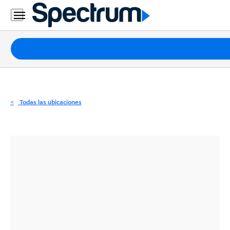
Residencial
Business
Paquetes
Internet
TV
Todas las ubicaciones
Móvil
Teléfono
Residencial
Business
Contáctanos
Inglés