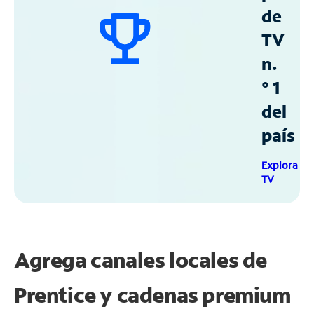
de
TV
n.
° 1
del
país
Explora Sp
TV
Agrega canales locales de
Prentice y cadenas premium