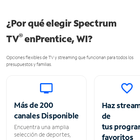
¿Por qué elegir Spectrum
®
TV
en
Prentice, WI?
Opciones flexibles de TV y streaming que funcionan para todos los
presupuestos y familias.
Más de 200
Haz strea
canales
Disponible
de
tus
progra
Encuentra una amplia
selección de deportes,
favoritos