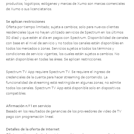
productos, logotipos, eslóganes y marcas de Xumo son marcas comerciales
de Xumo o sus licenciatarios.
Se aplican restricciones
Oferta por tiempo limitado; sujeta a cambios; solo para nuevos clientes
residenciales (que no hayan utilizado servicios de Spectrum en los últimos
30 días) y que estén al día en pagos con Spectrum. Disponibilidad de canales
con base en el nivel de servicio y no todos los canales están disponibles en
todos los mercados o zonas. Servicios sujetos a todos los términos y
condiciones de servicio vigentes, los cuales están sujetos a cambios. No
están disponibles en todas las áreas. Se aplican restricciones.
Spectrum TV App requiere Spectrum TV. Se requiere el ingreso de
credenciales de la cuenta para hacer streaming de contenido. La
funcionalidad de streaming está restringida en algunas zonas; no admite
todos los canales. Spectrum TV App está disponible solo en dispositivos
compatibles.
Afirmación n.º 1 en servicio
Basado en los resultados de ganancias de los proveedores de video de TV
pago con programación lineal.
Detalles de la oferta de Internet