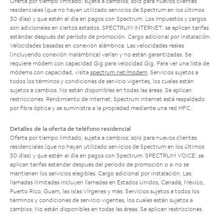
Oferta por tiempo limitado; sujeta a cambios; solo para nuevos clientes
residenciales (que no hayan utilizado servicios de Spectrum en los últimos
30 días) y que estén al día en pagos con Spectrum. Los impuestos y cargos
son adicionales en ciertos estados. SPECTRUM INTERNET: se aplican tarifas
estándar después del período de promoción. Cargo adicional por instalación.
Velocidades basadas en conexión alámbrica. Las velocidades reales
(incluyendo conexión inalámbrica) varían y no están garantizadas. Se
requiere módem con capacidad Gig para velocidad Gig. Para ver una lista de
módems con capacidad, visita
spectrum.net/modem
. Servicios sujetos a
todos los términos y condiciones de servicio vigentes, los cuales están
sujetos a cambios. No están disponibles en todas las áreas. Se aplican
restricciones. Rendimiento de Internet: Spectrum Internet está respaldado
por fibra óptica y se suministra a la propiedad mediante una red HFC.
Detalles de la oferta de teléfono residencial
Oferta por tiempo limitado; sujeta a cambios; solo para nuevos clientes
residenciales (que no hayan utilizado servicios de Spectrum en los últimos
30 días) y que estén al día en pagos con Spectrum. SPECTRUM VOICE: se
aplican tarifas estándar después del período de promoción o si no se
mantienen los servicios elegibles. Cargo adicional por instalación. Las
llamadas ilimitadas incluyen llamadas en Estados Unidos, Canadá, México,
Puerto Rico, Guam, las Islas Vírgenes y más. Servicios sujetos a todos los
términos y condiciones de servicio vigentes, los cuales están sujetos a
cambios. No están disponibles en todas las áreas. Se aplican restricciones.