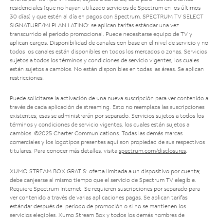
residenciales (que no hayan utilizado servicios de Spectrum en los últimos
30 días) y que estén al día en pagos con Spectrum. SPECTRUM TV SELECT
SIGNATURE/MI PLAN LATINO: se aplican tarifas estándar una vez
transcurrido el período promocional. Puede necesitarse equipo de TV y
aplican cargos. Disponibilidad de canales con base en el nivel de servicio y no
todos los canales están disponibles en todos los mercados o zonas. Servicios
sujetos a todos los términos y condiciones de servicio vigentes, los cuales
están sujetos a cambios. No están disponibles en todas las áreas. Se aplican
restricciones.
Puede solicitarse la activación de una nueva suscripción para ver contenido a
través de cada aplicación de streaming. Esto no reemplaza las suscripciones
existentes; esas se administrarán por separado. Servicios sujetos a todos los
términos y condiciones de servicio vigentes, los cuales están sujetos a
cambios. ©2025 Charter Communications. Todas las demás marcas
comerciales y los logotipos presentes aquí son propiedad de sus respectivos
titulares. Para conocer más detalles, visita
spectrum.com/disclosures
.
XUMO STREAM BOX GRATIS: oferta limitada a un dispositivo por cuenta;
debe canjearse al mismo tiempo que el servicio de Spectrum TV elegible.
Requiere Spectrum Internet. Se requieren suscripciones por separado para
ver contenido a través de varias aplicaciones pagas. Se aplican tarifas
estándar después del período de promoción o si no se mantienen los
servicios elegibles. Xumo Stream Box y todos los demás nombres de