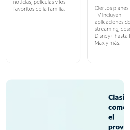
noticias, películas y los
Ciertos planes
favoritos de la familia.
TV incluyen
aplicaciones d
streaming, des
Disney+ hasta
Max y más.
Clasif
como
el
prove