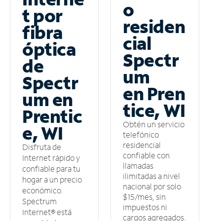
o
t por
residen
fibra
cial
óptica
Spectr
de
um
Spectr
en Pren
um en
tice, WI
Prentic
Obtén un servicio
e, WI
telefónico
residencial
Disfruta de
confiable con
Internet rápido y
llamadas
confiable para tu
ilimitadas a nivel
hogar a un precio
nacional por solo
económico.
$15/mes, sin
Spectrum
impuestos ni
Internet® está
cargos agregados.