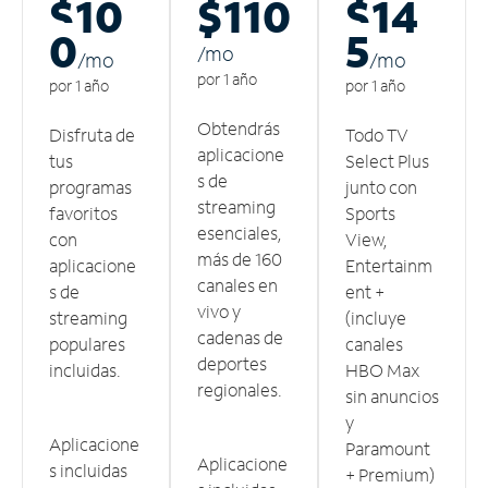
$10
$110
$14
0
5
/m
o
/m
o
/m
o
por 1 año
por 1 año
por 1 año
Obtendrás
Disfruta de
Todo TV
aplicacione
tus
Select Plus
s de
programas
junto con
streaming
favoritos
Sports
esenciales,
con
View,
más de 160
aplicacione
Entertainm
canales en
s de
ent +
vivo y
streaming
(incluye
cadenas de
populares
canales
deportes
incluidas.
HBO Max
regionales.
sin anuncios
y
Aplicacione
Paramount
Aplicacione
s incluidas
+ Premium)