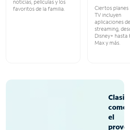
noticias, películas y los
Ciertos planes
favoritos de la familia.
TV incluyen
aplicaciones d
streaming, des
Disney+ hasta
Max y más.
Clasif
como
el
prove