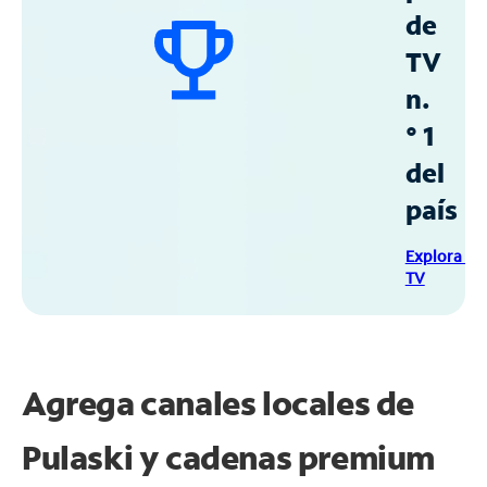
de
TV
n.
° 1
del
país
Explora Sp
TV
Agrega canales locales de
Pulaski y cadenas premium