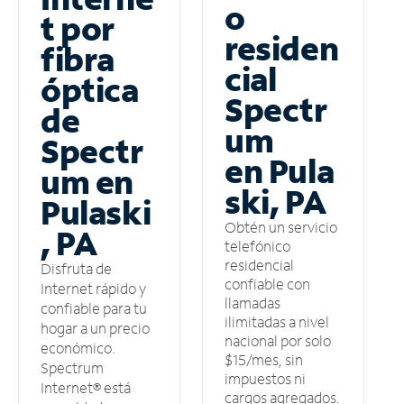
o
t por
residen
fibra
cial
óptica
Spectr
de
um
Spectr
en Pula
um en
ski, PA
Pulaski
Obtén un servicio
, PA
telefónico
residencial
Disfruta de
confiable con
Internet rápido y
llamadas
confiable para tu
ilimitadas a nivel
hogar a un precio
nacional por solo
económico.
$15/mes, sin
Spectrum
impuestos ni
Internet® está
cargos agregados.