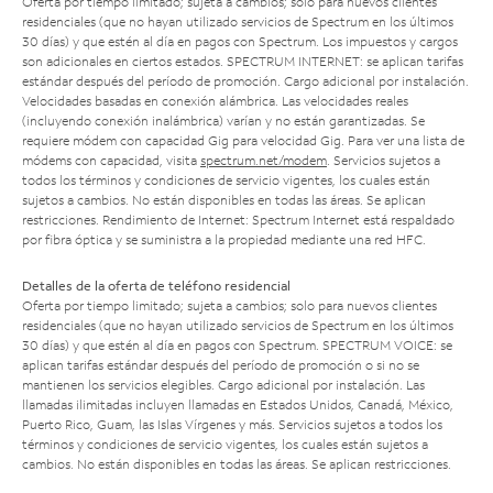
Oferta por tiempo limitado; sujeta a cambios; solo para nuevos clientes
residenciales (que no hayan utilizado servicios de Spectrum en los últimos
30 días) y que estén al día en pagos con Spectrum. Los impuestos y cargos
son adicionales en ciertos estados. SPECTRUM INTERNET: se aplican tarifas
estándar después del período de promoción. Cargo adicional por instalación.
Velocidades basadas en conexión alámbrica. Las velocidades reales
(incluyendo conexión inalámbrica) varían y no están garantizadas. Se
requiere módem con capacidad Gig para velocidad Gig. Para ver una lista de
módems con capacidad, visita
spectrum.net/modem
. Servicios sujetos a
todos los términos y condiciones de servicio vigentes, los cuales están
sujetos a cambios. No están disponibles en todas las áreas. Se aplican
restricciones. Rendimiento de Internet: Spectrum Internet está respaldado
por fibra óptica y se suministra a la propiedad mediante una red HFC.
Detalles de la oferta de teléfono residencial
Oferta por tiempo limitado; sujeta a cambios; solo para nuevos clientes
residenciales (que no hayan utilizado servicios de Spectrum en los últimos
30 días) y que estén al día en pagos con Spectrum. SPECTRUM VOICE: se
aplican tarifas estándar después del período de promoción o si no se
mantienen los servicios elegibles. Cargo adicional por instalación. Las
llamadas ilimitadas incluyen llamadas en Estados Unidos, Canadá, México,
Puerto Rico, Guam, las Islas Vírgenes y más. Servicios sujetos a todos los
términos y condiciones de servicio vigentes, los cuales están sujetos a
cambios. No están disponibles en todas las áreas. Se aplican restricciones.