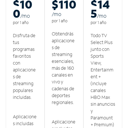
$10
$110
$14
0
5
/m
o
/m
o
/m
o
por 1 año
por 1 año
por 1 año
Obtendrás
Disfruta de
Todo TV
aplicacione
tus
Select Plus
s de
programas
junto con
streaming
favoritos
Sports
esenciales,
con
View,
más de 160
aplicacione
Entertainm
canales en
s de
ent +
vivo y
streaming
(incluye
cadenas de
populares
canales
deportes
incluidas.
HBO Max
regionales.
sin anuncios
y
Aplicacione
Paramount
Aplicacione
s incluidas
+ Premium)