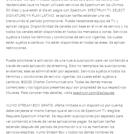
residenciales (que no hayan utilizado servicios de Spectrum en los últimos
30 días) y que estén al día en pagos con Spectrum. SPECTRUM TV SELECT
SIGNATURE/MI PLAN LATINO: se aplican tarifas estándar una vez
transcurrido el período promocional. Puede necesitarse equipo de TV y
aplican cargos. Disponibilidad de canales con base en el nivel de servicio y no
todos los canales están disponibles en todos los mercados o zonas. Servicios
sujetos a todos los términos y condiciones de servicio vigentes, los cuales
están sujetos a cambios. No están disponibles en todas las áreas. Se aplican
restricciones.
Puede solicitarse la activación de una nueva suscripción para ver contenido a
través de cada aplicación de streaming. Esto no reemplaza las suscripciones
existentes; esas se administrarán por separado. Servicios sujetos a todos los
términos y condiciones de servicio vigentes, los cuales están sujetos a
cambios. ©2025 Charter Communications. Todas las demás marcas
comerciales y los logotipos presentes aquí son propiedad de sus respectivos
titulares. Para conocer más detalles, visita
spectrum.com/disclosures
.
XUMO STREAM BOX GRATIS: oferta limitada a un dispositivo por cuenta;
debe canjearse al mismo tiempo que el servicio de Spectrum TV elegible.
Requiere Spectrum Internet. Se requieren suscripciones por separado para
ver contenido a través de varias aplicaciones pagas. Se aplican tarifas
estándar después del período de promoción o si no se mantienen los
servicios elegibles. Xumo Stream Box y todos los demás nombres de