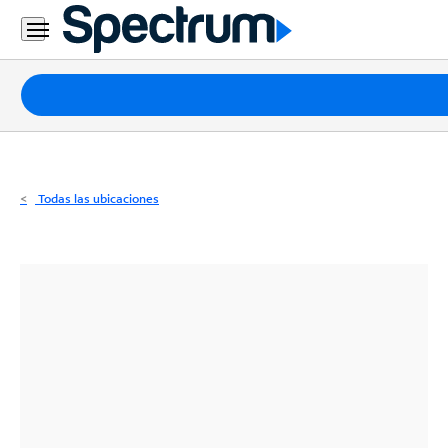
Residencial
Business
Paquetes
Internet
TV
Todas las ubicaciones
Móvil
Teléfono
Residencial
Business
Contáctanos
Inglés