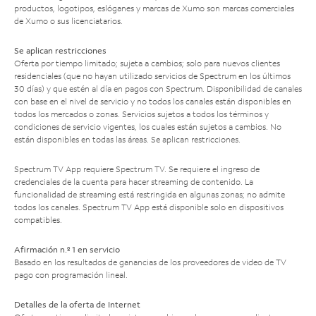
productos, logotipos, eslóganes y marcas de Xumo son marcas comerciales
de Xumo o sus licenciatarios.
Se aplican restricciones
Oferta por tiempo limitado; sujeta a cambios; solo para nuevos clientes
residenciales (que no hayan utilizado servicios de Spectrum en los últimos
30 días) y que estén al día en pagos con Spectrum. Disponibilidad de canales
con base en el nivel de servicio y no todos los canales están disponibles en
todos los mercados o zonas. Servicios sujetos a todos los términos y
condiciones de servicio vigentes, los cuales están sujetos a cambios. No
están disponibles en todas las áreas. Se aplican restricciones.
Spectrum TV App requiere Spectrum TV. Se requiere el ingreso de
credenciales de la cuenta para hacer streaming de contenido. La
funcionalidad de streaming está restringida en algunas zonas; no admite
todos los canales. Spectrum TV App está disponible solo en dispositivos
compatibles.
Afirmación n.º 1 en servicio
Basado en los resultados de ganancias de los proveedores de video de TV
pago con programación lineal.
Detalles de la oferta de Internet