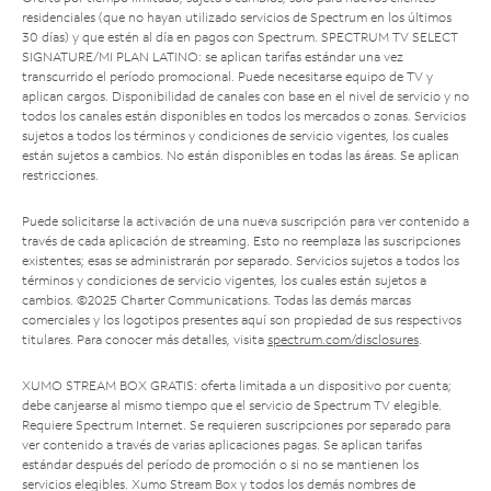
residenciales (que no hayan utilizado servicios de Spectrum en los últimos
30 días) y que estén al día en pagos con Spectrum. SPECTRUM TV SELECT
SIGNATURE/MI PLAN LATINO: se aplican tarifas estándar una vez
transcurrido el período promocional. Puede necesitarse equipo de TV y
aplican cargos. Disponibilidad de canales con base en el nivel de servicio y no
todos los canales están disponibles en todos los mercados o zonas. Servicios
sujetos a todos los términos y condiciones de servicio vigentes, los cuales
están sujetos a cambios. No están disponibles en todas las áreas. Se aplican
restricciones.
Puede solicitarse la activación de una nueva suscripción para ver contenido a
través de cada aplicación de streaming. Esto no reemplaza las suscripciones
existentes; esas se administrarán por separado. Servicios sujetos a todos los
términos y condiciones de servicio vigentes, los cuales están sujetos a
cambios. ©2025 Charter Communications. Todas las demás marcas
comerciales y los logotipos presentes aquí son propiedad de sus respectivos
titulares. Para conocer más detalles, visita
spectrum.com/disclosures
.
XUMO STREAM BOX GRATIS: oferta limitada a un dispositivo por cuenta;
debe canjearse al mismo tiempo que el servicio de Spectrum TV elegible.
Requiere Spectrum Internet. Se requieren suscripciones por separado para
ver contenido a través de varias aplicaciones pagas. Se aplican tarifas
estándar después del período de promoción o si no se mantienen los
servicios elegibles. Xumo Stream Box y todos los demás nombres de