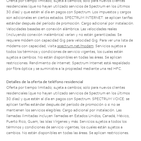
Oferta por tiempo limitado; sujeta a cambios; solo para nuevos clientes
residenciales (que no hayan utilizado servicios de Spectrum en los últimos
30 días) y que estén al día en pagos con Spectrum. Los impuestos y cargos
son adicionales en ciertos estados. SPECTRUM INTERNET: se aplican tarifas
estándar después del período de promoción. Cargo adicional por instalación.
Velocidades basadas en conexión alámbrica. Las velocidades reales
(incluyendo conexión inalámbrica) varían y no están garantizadas. Se
requiere módem con capacidad Gig para velocidad Gig. Para ver una lista de
módems con capacidad, visita
spectrum.net/modem
. Servicios sujetos a
todos los términos y condiciones de servicio vigentes, los cuales están
sujetos a cambios. No están disponibles en todas las áreas. Se aplican
restricciones. Rendimiento de Internet: Spectrum Internet está respaldado
por fibra óptica y se suministra a la propiedad mediante una red HFC.
Detalles de la oferta de teléfono residencial
Oferta por tiempo limitado; sujeta a cambios; solo para nuevos clientes
residenciales (que no hayan utilizado servicios de Spectrum en los últimos
30 días) y que estén al día en pagos con Spectrum. SPECTRUM VOICE: se
aplican tarifas estándar después del período de promoción o si no se
mantienen los servicios elegibles. Cargo adicional por instalación. Las
llamadas ilimitadas incluyen llamadas en Estados Unidos, Canadá, México,
Puerto Rico, Guam, las Islas Vírgenes y más. Servicios sujetos a todos los
términos y condiciones de servicio vigentes, los cuales están sujetos a
cambios. No están disponibles en todas las áreas. Se aplican restricciones.