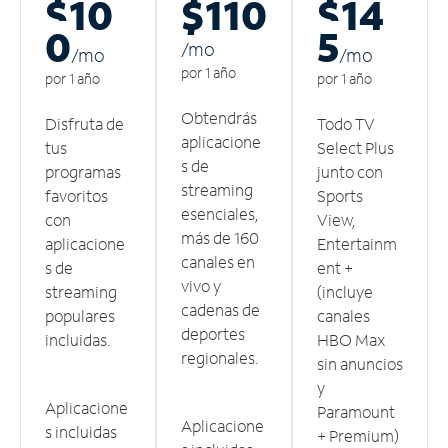
$10
$110
$14
0
5
/m
o
/m
o
/m
o
por 1 año
por 1 año
por 1 año
Obtendrás
Disfruta de
Todo TV
aplicacione
tus
Select Plus
s de
programas
junto con
streaming
favoritos
Sports
esenciales,
con
View,
más de 160
aplicacione
Entertainm
canales en
s de
ent +
vivo y
streaming
(incluye
cadenas de
populares
canales
deportes
incluidas.
HBO Max
regionales.
sin anuncios
y
Aplicacione
Paramount
Aplicacione
s incluidas
+ Premium)