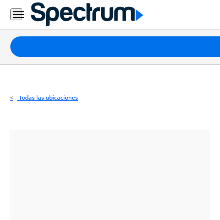
Residencial
Business
Paquetes
Internet
TV
Todas las ubicaciones
Móvil
Teléfono
Residencial
Business
Contáctanos
Inglés