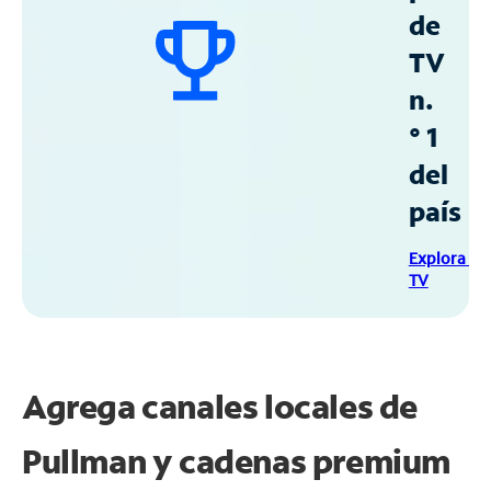
de
TV
n.
° 1
del
país
Explora Sp
TV
Agrega canales locales de
Pullman y cadenas premium