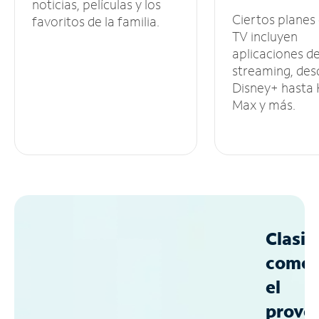
noticias, películas y los
Ciertos planes
favoritos de la familia.
TV incluyen
aplicaciones d
streaming, des
Disney+ hasta
Max y más.
Clasif
como
el
prove