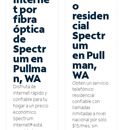
o
t por
residen
fibra
cial
óptica
Spectr
de
um
Spectr
en Pull
um en
man,
Pullma
WA
n, WA
Obtén un servicio
Disfruta de
telefónico
Internet rápido y
residencial
confiable para tu
confiable con
hogar a un precio
llamadas
económico.
ilimitadas a nivel
Spectrum
nacional por solo
Internet® está
$15/mes, sin