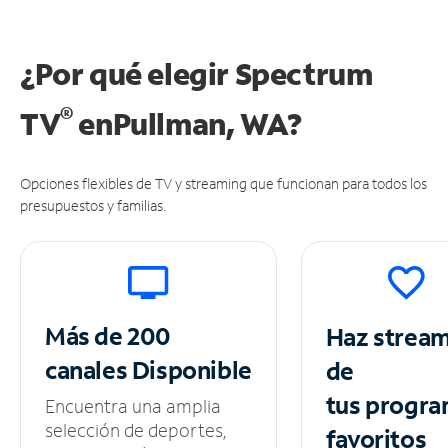
¿Por qué elegir Spectrum
®
TV
en
Pullman, WA?
Opciones flexibles de TV y streaming que funcionan para todos los
presupuestos y familias.
Más de 200
Haz strea
canales
Disponible
de
tus
progra
Encuentra una amplia
selección de deportes,
favoritos