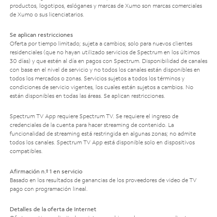
productos, logotipos, eslóganes y marcas de Xumo son marcas comerciales
de Xumo o sus licenciatarios.
Se aplican restricciones
Oferta por tiempo limitado; sujeta a cambios; solo para nuevos clientes
residenciales (que no hayan utilizado servicios de Spectrum en los últimos
30 días) y que estén al día en pagos con Spectrum. Disponibilidad de canales
con base en el nivel de servicio y no todos los canales están disponibles en
todos los mercados o zonas. Servicios sujetos a todos los términos y
condiciones de servicio vigentes, los cuales están sujetos a cambios. No
están disponibles en todas las áreas. Se aplican restricciones.
Spectrum TV App requiere Spectrum TV. Se requiere el ingreso de
credenciales de la cuenta para hacer streaming de contenido. La
funcionalidad de streaming está restringida en algunas zonas; no admite
todos los canales. Spectrum TV App está disponible solo en dispositivos
compatibles.
Afirmación n.º 1 en servicio
Basado en los resultados de ganancias de los proveedores de video de TV
pago con programación lineal.
Detalles de la oferta de Internet