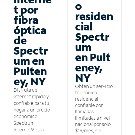
o
t por
residen
fibra
cial
óptica
Spectr
de
um
Spectr
en Pult
um en
eney,
Pulten
NY
ey, NY
Obtén un servicio
Disfruta de
telefónico
Internet rápido y
residencial
confiable para tu
confiable con
hogar a un precio
llamadas
económico.
ilimitadas a nivel
Spectrum
nacional por solo
Internet® está
$15/mes, sin