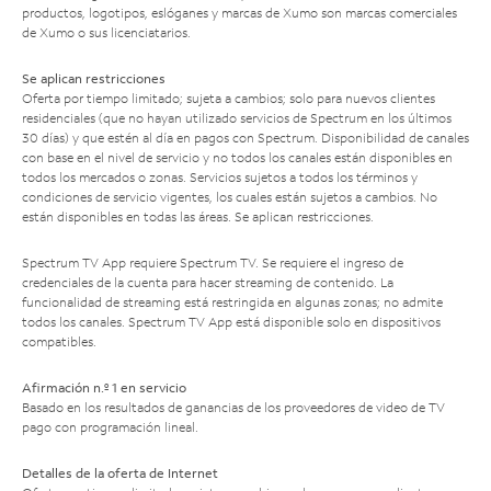
productos, logotipos, eslóganes y marcas de Xumo son marcas comerciales
de Xumo o sus licenciatarios.
Se aplican restricciones
Oferta por tiempo limitado; sujeta a cambios; solo para nuevos clientes
residenciales (que no hayan utilizado servicios de Spectrum en los últimos
30 días) y que estén al día en pagos con Spectrum. Disponibilidad de canales
con base en el nivel de servicio y no todos los canales están disponibles en
todos los mercados o zonas. Servicios sujetos a todos los términos y
condiciones de servicio vigentes, los cuales están sujetos a cambios. No
están disponibles en todas las áreas. Se aplican restricciones.
Spectrum TV App requiere Spectrum TV. Se requiere el ingreso de
credenciales de la cuenta para hacer streaming de contenido. La
funcionalidad de streaming está restringida en algunas zonas; no admite
todos los canales. Spectrum TV App está disponible solo en dispositivos
compatibles.
Afirmación n.º 1 en servicio
Basado en los resultados de ganancias de los proveedores de video de TV
pago con programación lineal.
Detalles de la oferta de Internet