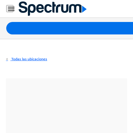
Residencial
Business
Paquetes
Internet
TV
Todas las ubicaciones
Móvil
Teléfono
Residencial
Business
Contáctanos
Inglés