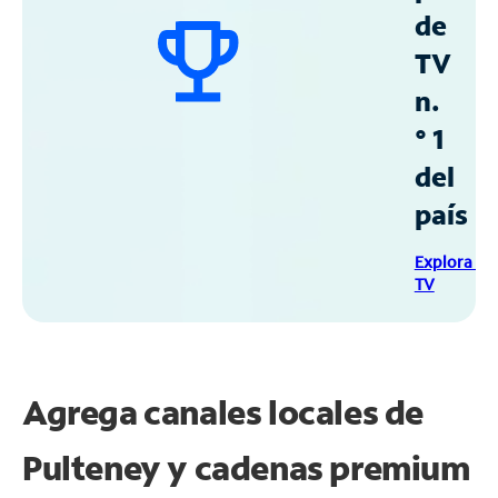
de
TV
n.
° 1
del
país
Explora Sp
TV
Agrega canales locales de
Pulteney y cadenas premium