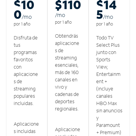
$10
$110
$14
0
5
/m
o
/m
o
/m
o
por 1 año
por 1 año
por 1 año
Obtendrás
Disfruta de
Todo TV
aplicacione
tus
Select Plus
s de
programas
junto con
streaming
favoritos
Sports
esenciales,
con
View,
más de 160
aplicacione
Entertainm
canales en
s de
ent +
vivo y
streaming
(incluye
cadenas de
populares
canales
deportes
incluidas.
HBO Max
regionales.
sin anuncios
y
Aplicacione
Paramount
Aplicacione
s incluidas
+ Premium)