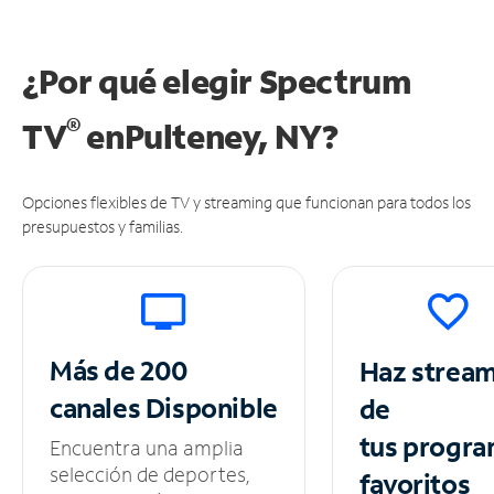
¿Por qué elegir Spectrum
®
TV
en
Pulteney, NY?
Opciones flexibles de TV y streaming que funcionan para todos los
presupuestos y familias.
Más de 200
Haz strea
canales
Disponible
de
tus
progra
Encuentra una amplia
selección de deportes,
favoritos