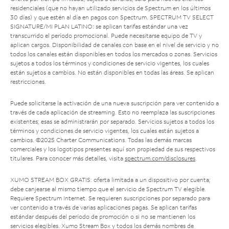
residenciales (que no hayan utilizado servicios de Spectrum en los últimos
30 días) y que estén al día en pagos con Spectrum. SPECTRUM TV SELECT
SIGNATURE/MI PLAN LATINO: se aplican tarifas estándar una vez
transcurrido el período promocional. Puede necesitarse equipo de TV y
aplican cargos. Disponibilidad de canales con base en el nivel de servicio y no
todos los canales están disponibles en todos los mercados o zonas. Servicios
sujetos a todos los términos y condiciones de servicio vigentes, los cuales
están sujetos a cambios. No están disponibles en todas las áreas. Se aplican
restricciones.
Puede solicitarse la activación de una nueva suscripción para ver contenido a
través de cada aplicación de streaming. Esto no reemplaza las suscripciones
existentes; esas se administrarán por separado. Servicios sujetos a todos los
términos y condiciones de servicio vigentes, los cuales están sujetos a
cambios. ©2025 Charter Communications. Todas las demás marcas
comerciales y los logotipos presentes aquí son propiedad de sus respectivos
titulares. Para conocer más detalles, visita
spectrum.com/disclosures
.
XUMO STREAM BOX GRATIS: oferta limitada a un dispositivo por cuenta;
debe canjearse al mismo tiempo que el servicio de Spectrum TV elegible.
Requiere Spectrum Internet. Se requieren suscripciones por separado para
ver contenido a través de varias aplicaciones pagas. Se aplican tarifas
estándar después del período de promoción o si no se mantienen los
servicios elegibles. Xumo Stream Box y todos los demás nombres de