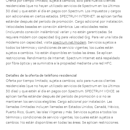
Oferta por tiempo limitado; sujeta a cambios; solo para nuevos clientes
residenciales (que no hayan utilizado servicios de Spectrum en los últimos
30 días) y que estén al día en pagos con Spectrum. Los impuestos y cargos
son adicionales en ciertos estados. SPECTRUM INTERNET: se aplican tarifas
estándar después del período de promoción. Cargo adicional por instalación.
Velocidades basadas en conexión alámbrica. Las velocidades reales
(incluyendo conexión inalámbrica) varían y no están garantizadas. Se
requiere módem con capacidad Gig para velocidad Gig. Para ver una lista de
módems con capacidad, visita
spectrum.net/modem
. Servicios sujetos a
todos los términos y condiciones de servicio vigentes, los cuales están
sujetos a cambios. No están disponibles en todas las áreas. Se aplican
restricciones. Rendimiento de Internet: Spectrum Internet está respaldado
por fibra óptica y se suministra a la propiedad mediante una red HFC.
Detalles de la oferta de teléfono residencial
Oferta por tiempo limitado; sujeta a cambios; solo para nuevos clientes
residenciales (que no hayan utilizado servicios de Spectrum en los últimos
30 días) y que estén al día en pagos con Spectrum. SPECTRUM VOICE: se
aplican tarifas estándar después del período de promoción o si no se
mantienen los servicios elegibles. Cargo adicional por instalación. Las
llamadas ilimitadas incluyen llamadas en Estados Unidos, Canadá, México,
Puerto Rico, Guam, las Islas Vírgenes y más. Servicios sujetos a todos los
términos y condiciones de servicio vigentes, los cuales están sujetos a
cambios. No están disponibles en todas las áreas. Se aplican restricciones.