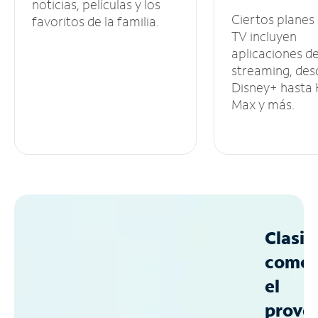
noticias, películas y los
Ciertos planes
favoritos de la familia.
TV incluyen
aplicaciones d
streaming, des
Disney+ hasta
Max y más.
Clasif
como
el
prove