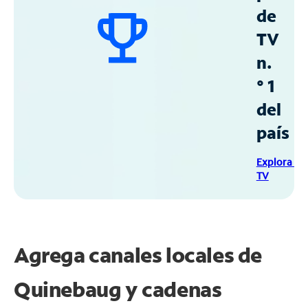
de
TV
n.
° 1
del
país
Explora Sp
TV
Agrega canales locales de
Quinebaug y cadenas