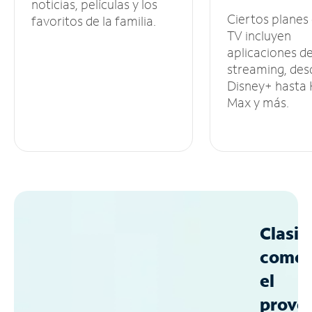
noticias, películas y los
Ciertos planes
favoritos de la familia.
TV incluyen
aplicaciones d
streaming, des
Disney+ hasta
Max y más.
Clasif
como
el
prove