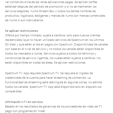
ver contenido a través de varias aplicaciones pagas. Se aplican tarifas
estándar después del período de promoción o si no se mantienen los
servicios elegibles. Xumo Stream Box y todos los demás nombres de
productos, logotipos, eslóganes y marcas de Xumo son marcas comerciales
de Xumo o sus licenciatarios.
Se aplican restricciones
Oferta por tiempo limitado; sujeta a cambios; solo para nuevos clientes
residenciales (que no hayan utilizado servicios de Spectrum en los últimos
30 días) y que estén al día en pagos con Spectrum. Disponibilidad de canales
con base en el nivel de servicio y no todos los canales están disponibles en
todos los mercados o zonas. Servicios sujetos a todos los términos y
condiciones de servicio vigentes, los cuales están sujetos a cambios. No
están disponibles en todas las áreas. Se aplican restricciones.
Spectrum TV App requiere Spectrum TV. Se requiere el ingreso de
credenciales de la cuenta para hacer streaming de contenido. La
funcionalidad de streaming está restringida en algunas zonas; no admite
todos los canales. Spectrum TV App está disponible solo en dispositivos
compatibles.
Afirmación n.º 1 en servicio
Basado en los resultados de ganancias de los proveedores de video de TV
pago con programación lineal.