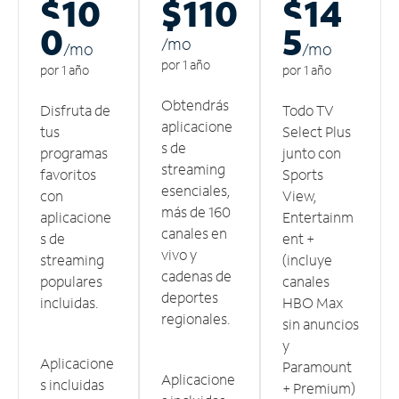
$10
$110
$14
0
5
/m
o
/m
o
/m
o
por 1 año
por 1 año
por 1 año
Obtendrás
Disfruta de
Todo TV
aplicacione
tus
Select Plus
s de
programas
junto con
streaming
favoritos
Sports
esenciales,
con
View,
más de 160
aplicacione
Entertainm
canales en
s de
ent +
vivo y
streaming
(incluye
cadenas de
populares
canales
deportes
incluidas.
HBO Max
regionales.
sin anuncios
y
Aplicacione
Paramount
Aplicacione
s incluidas
+ Premium)