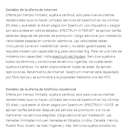
Detalles de la oferta de Internet
Oferta por tiempo limitado; sujeta a cambios; solo para nuevos clientes
residenciales (que no hayan utilizado servicios de Spectrum en los últimos
30 días) y que estén al día en pagos con Spectrum. Los impuestos y cargos
son adicionales en ciertos estados. SPECTRUM INTERNET: se aplican tarifas
estándar después del período de promoción. Cargo adicional por instalación.
Velocidades basadas en conexión alámbrica. Las velocidades reales
(incluyendo conexión inalámbrica) varían y no están garantizadas. Se
requiere módem con capacidad Gig para velocidad Gig. Para ver una lista de
módems con capacidad, visita
spectrum.net/modem
. Servicios sujetos a
todos los términos y condiciones de servicio vigentes, los cuales están
sujetos a cambios. No están disponibles en todas las áreas. Se aplican
restricciones. Rendimiento de Internet: Spectrum Internet está respaldado
por fibra óptica y se suministra a la propiedad mediante una red HFC.
Detalles de la oferta de teléfono residencial
Oferta por tiempo limitado; sujeta a cambios; solo para nuevos clientes
residenciales (que no hayan utilizado servicios de Spectrum en los últimos
30 días) y que estén al día en pagos con Spectrum. SPECTRUM VOICE: se
aplican tarifas estándar después del período de promoción o si no se
mantienen los servicios elegibles. Cargo adicional por instalación. Las
llamadas ilimitadas incluyen llamadas en Estados Unidos, Canadá, México,
Puerto Rico, Guam, las Islas Vírgenes y más. Servicios sujetos a todos los