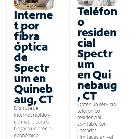
Teléfon
Interne
o
t por
residen
fibra
cial
óptica
Spectr
de
um
Spectr
en Qui
um en
nebaug
Quineb
, CT
aug, CT
Obtén un servicio
Disfruta de
telefónico
Internet rápido y
residencial
confiable para tu
confiable con
hogar a un precio
llamadas
económico.
ilimitadas a nivel