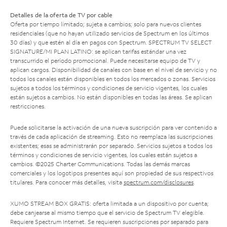
Detalles de la oferta de TV por cable
Oferta por tiempo limitado; sujeta a cambios; solo para nuevos clientes
residenciales (que no hayan utilizado servicios de Spectrum en los últimos
30 días) y que estén al día en pagos con Spectrum. SPECTRUM TV SELECT
SIGNATURE/MI PLAN LATINO: se aplican tarifas estándar una vez
transcurrido el período promocional. Puede necesitarse equipo de TV y
aplican cargos. Disponibilidad de canales con base en el nivel de servicio y no
todos los canales están disponibles en todos los mercados o zonas. Servicios
sujetos a todos los términos y condiciones de servicio vigentes, los cuales
están sujetos a cambios. No están disponibles en todas las áreas. Se aplican
restricciones.
Puede solicitarse la activación de una nueva suscripción para ver contenido a
través de cada aplicación de streaming. Esto no reemplaza las suscripciones
existentes; esas se administrarán por separado. Servicios sujetos a todos los
términos y condiciones de servicio vigentes, los cuales están sujetos a
cambios. ©2025 Charter Communications. Todas las demás marcas
comerciales y los logotipos presentes aquí son propiedad de sus respectivos
titulares. Para conocer más detalles, visita
spectrum.com/disclosures
.
XUMO STREAM BOX GRATIS: oferta limitada a un dispositivo por cuenta;
debe canjearse al mismo tiempo que el servicio de Spectrum TV elegible.
Requiere Spectrum Internet. Se requieren suscripciones por separado para