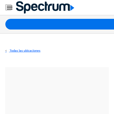
Residencial
Business
Paquetes
Internet
TV
Todas las ubicaciones
Móvil
Teléfono
Residencial
Business
Contáctanos
Inglés