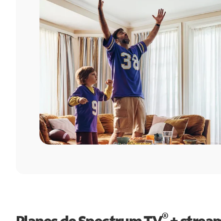
®
Planes de Spectrum TV
+ strea