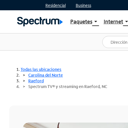
Residencial
Business
Paquetes
Internet
arrow_drop_down
arrow_drop
Ver paquetes
Spectr
Spectrum One
Planes
Mejores ofertas
Spectr
Ofertas en tu área
Intern
Todas las ubicaciones
Carolina del Norte
Raeford
Spectrum TV® y streaming en Raeford, NC