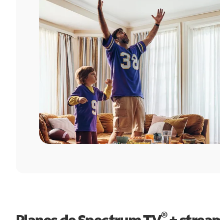
®
Planes de Spectrum TV
+ strea