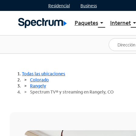
Residencial
Business
Paquetes
Internet
arrow_drop_down
arrow_drop
Ver paquetes
Spectr
Spectrum One
Planes
Mejores ofertas
Spectr
Ofertas en tu área
Intern
Todas las ubicaciones
Colorado
Rangely
Spectrum TV® y streaming en Rangely, CO