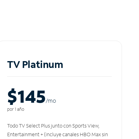
TV Platinum
$145
/m
o
por 1 año
Todo TV Select Plus junto con Sports View,
Entertainment + (incluye canales HBO Max sin