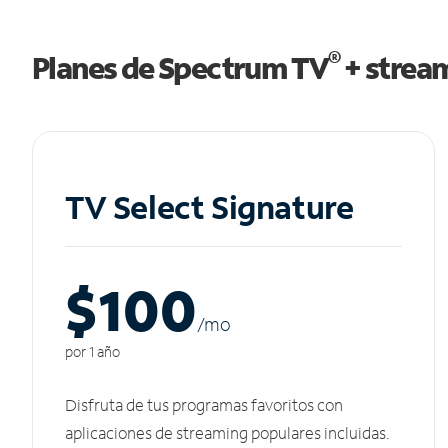
®
Planes de Spectrum TV
+ strea
TV Select Signature
$100
/m
o
por 1 año
Disfruta de tus programas favoritos con
aplicaciones de streaming populares incluidas.