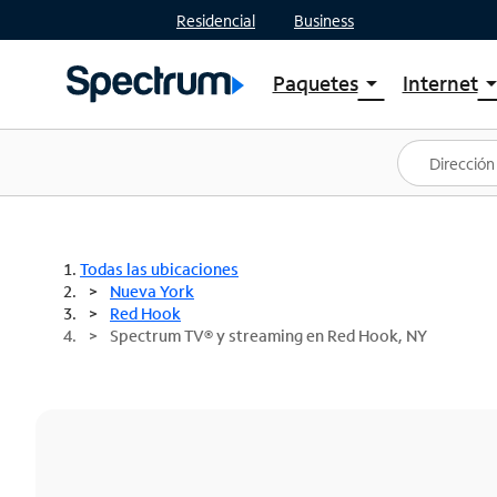
Residencial
Business
Paquetes
Internet
arrow_drop_down
arrow_drop
Ver paquetes
Spectr
Spectrum One
Planes
Mejores ofertas
Spectr
Ofertas en tu área
Intern
Todas las ubicaciones
Nueva York
Red Hook
Spectrum TV® y streaming en Red Hook, NY