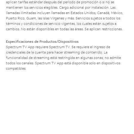
aplican tarifas estándar después del período de promoción o si no se
mantienen los servicios elegibles. Cargo adicional por instalación. Las
llamadas ilimitadas incluyen llamadas en Estados Unidos, Canadá, México,
Puerto Rico, Guam, las Islas Vírgenes y más. Servicios sujetos a todos los
términos y condiciones de servicio vigentes, los cuales están sujetos a
cambios. No están disponibles en todas las áreas. Se aplican restricciones.
Especificaciones de Productos/Dispositivos
Spectrum TV App requiere Spectrum TV. Se requiere el ingreso de
credenciales de la cuenta para hacer streaming de contenido. La
funcionalidad de streaming está restringida en algunas zonas; no admite
todos los canales. Spectrum TV App está disponible solo en dispositivos
compatibles.