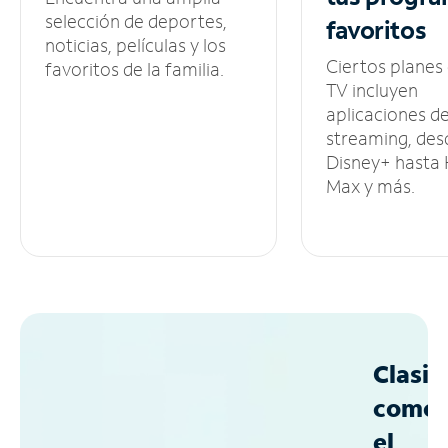
selección de deportes,
favoritos
noticias, películas y los
Ciertos planes
favoritos de la familia.
TV incluyen
aplicaciones d
streaming, des
Disney+ hasta
Max y más.
Clasif
como
el