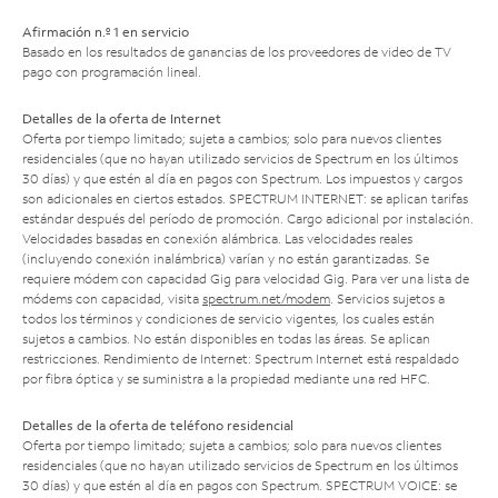
Afirmación n.º 1 en servicio
Basado en los resultados de ganancias de los proveedores de video de TV
pago con programación lineal.
Detalles de la oferta de Internet
Oferta por tiempo limitado; sujeta a cambios; solo para nuevos clientes
residenciales (que no hayan utilizado servicios de Spectrum en los últimos
30 días) y que estén al día en pagos con Spectrum. Los impuestos y cargos
son adicionales en ciertos estados. SPECTRUM INTERNET: se aplican tarifas
estándar después del período de promoción. Cargo adicional por instalación.
Velocidades basadas en conexión alámbrica. Las velocidades reales
(incluyendo conexión inalámbrica) varían y no están garantizadas. Se
requiere módem con capacidad Gig para velocidad Gig. Para ver una lista de
módems con capacidad, visita
spectrum.net/modem
. Servicios sujetos a
todos los términos y condiciones de servicio vigentes, los cuales están
sujetos a cambios. No están disponibles en todas las áreas. Se aplican
restricciones. Rendimiento de Internet: Spectrum Internet está respaldado
por fibra óptica y se suministra a la propiedad mediante una red HFC.
Detalles de la oferta de teléfono residencial
Oferta por tiempo limitado; sujeta a cambios; solo para nuevos clientes
residenciales (que no hayan utilizado servicios de Spectrum en los últimos
30 días) y que estén al día en pagos con Spectrum. SPECTRUM VOICE: se