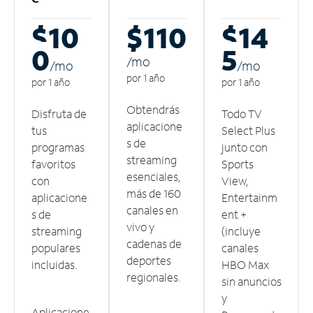
$10
$110
$14
0
5
/m
o
/m
o
/m
o
por 1 año
por 1 año
por 1 año
Obtendrás
Disfruta de
Todo TV
aplicacione
tus
Select Plus
s de
programas
junto con
streaming
favoritos
Sports
esenciales,
con
View,
más de 160
aplicacione
Entertainm
canales en
s de
ent +
vivo y
streaming
(incluye
cadenas de
populares
canales
deportes
incluidas.
HBO Max
regionales.
sin anuncios
y
Aplicacione