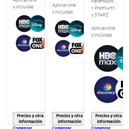
Paramount
Aplicacione
s incluidas
+ Premium)
s incluidas
y STARZ.
Aplicacione
s incluidas
Precios y otra
Precios y otra
Precios y otra
información
información
información
Comenzar
Comenzar
Comenzar