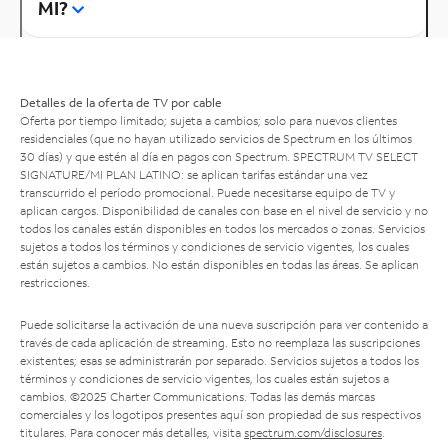
MI?
Detalles de la oferta de TV por cable
Oferta por tiempo limitado; sujeta a cambios; solo para nuevos clientes
residenciales (que no hayan utilizado servicios de Spectrum en los últimos
30 días) y que estén al día en pagos con Spectrum. SPECTRUM TV SELECT
SIGNATURE/MI PLAN LATINO: se aplican tarifas estándar una vez
transcurrido el período promocional. Puede necesitarse equipo de TV y
aplican cargos. Disponibilidad de canales con base en el nivel de servicio y no
todos los canales están disponibles en todos los mercados o zonas. Servicios
sujetos a todos los términos y condiciones de servicio vigentes, los cuales
están sujetos a cambios. No están disponibles en todas las áreas. Se aplican
restricciones.
Puede solicitarse la activación de una nueva suscripción para ver contenido a
través de cada aplicación de streaming. Esto no reemplaza las suscripciones
existentes; esas se administrarán por separado. Servicios sujetos a todos los
términos y condiciones de servicio vigentes, los cuales están sujetos a
cambios. ©2025 Charter Communications. Todas las demás marcas
comerciales y los logotipos presentes aquí son propiedad de sus respectivos
titulares. Para conocer más detalles, visita
spectrum.com/disclosures
.