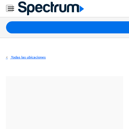
Residencial
Business
Paquetes
Internet
TV
Todas las ubicaciones
Móvil
Teléfono
Residencial
Business
Contáctanos
Inglés