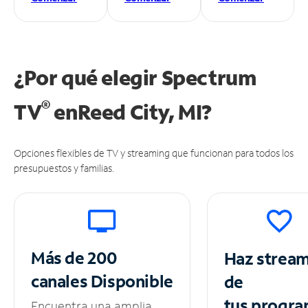
¿Por qué elegir Spectrum
®
TV
en
Reed City, MI?
Opciones flexibles de TV y streaming que funcionan para todos los
presupuestos y familias.
Más de 200
Haz strea
canales
Disponible
de
tus
progra
Encuentra una amplia