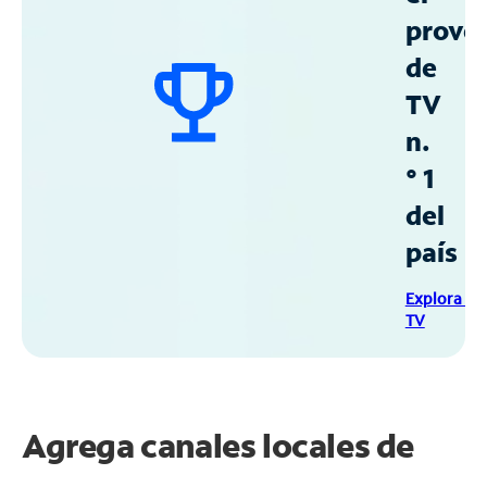
prove
de
TV
n.
° 1
del
país
Explora Sp
TV
Agrega canales locales de