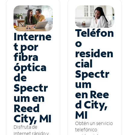
Teléfon
Interne
o
t por
residen
fibra
cial
óptica
Spectr
de
um
Spectr
en Ree
um en
d City,
Reed
MI
City, MI
Obtén un servicio
Disfruta de
telefónico
Internet rápido y