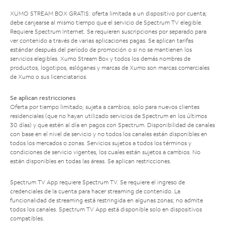
XUMO STREAM BOX GRATIS: oferta limitada a un dispositivo por cuenta;
debe canjearse al mismo tiempo que el servicio de Spectrum TV elegible.
Requiere Spectrum Internet. Se requieren suscripciones por separado para
ver contenido a través de varias aplicaciones pagas. Se aplican tarifas
estándar después del período de promoción o si no se mantienen los
servicios elegibles. Xumo Stream Box y todos los demás nombres de
productos, logotipos, eslóganes y marcas de Xumo son marcas comerciales
de Xumo o sus licenciatarios.
Se aplican restricciones
Oferta por tiempo limitado; sujeta a cambios; solo para nuevos clientes
residenciales (que no hayan utilizado servicios de Spectrum en los últimos
30 días) y que estén al día en pagos con Spectrum. Disponibilidad de canales
con base en el nivel de servicio y no todos los canales están disponibles en
todos los mercados o zonas. Servicios sujetos a todos los términos y
condiciones de servicio vigentes, los cuales están sujetos a cambios. No
están disponibles en todas las áreas. Se aplican restricciones.
Spectrum TV App requiere Spectrum TV. Se requiere el ingreso de
credenciales de la cuenta para hacer streaming de contenido. La
funcionalidad de streaming está restringida en algunas zonas; no admite
todos los canales. Spectrum TV App está disponible solo en dispositivos
compatibles.