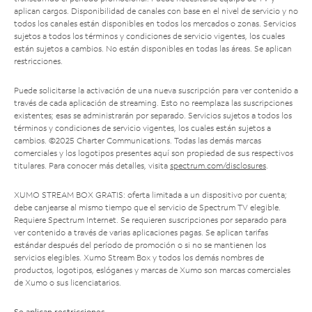
aplican cargos. Disponibilidad de canales con base en el nivel de servicio y no
todos los canales están disponibles en todos los mercados o zonas. Servicios
sujetos a todos los términos y condiciones de servicio vigentes, los cuales
están sujetos a cambios. No están disponibles en todas las áreas. Se aplican
restricciones.
Puede solicitarse la activación de una nueva suscripción para ver contenido a
través de cada aplicación de streaming. Esto no reemplaza las suscripciones
existentes; esas se administrarán por separado. Servicios sujetos a todos los
términos y condiciones de servicio vigentes, los cuales están sujetos a
cambios. ©2025 Charter Communications. Todas las demás marcas
comerciales y los logotipos presentes aquí son propiedad de sus respectivos
titulares. Para conocer más detalles, visita
spectrum.com/disclosures
.
XUMO STREAM BOX GRATIS: oferta limitada a un dispositivo por cuenta;
debe canjearse al mismo tiempo que el servicio de Spectrum TV elegible.
Requiere Spectrum Internet. Se requieren suscripciones por separado para
ver contenido a través de varias aplicaciones pagas. Se aplican tarifas
estándar después del período de promoción o si no se mantienen los
servicios elegibles. Xumo Stream Box y todos los demás nombres de
productos, logotipos, eslóganes y marcas de Xumo son marcas comerciales
de Xumo o sus licenciatarios.
Se aplican restricciones