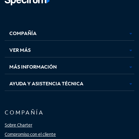
Facebook,
Instagram,
Youtube,
X,
se
se
se
se
COMPAÑÍA
abre
abre
abre
abre
en
en
en
en
una
una
una
una
VER MÁS
pestaña
pestaña
pestaña
pestaña
nueva
nueva
nueva
nueva
MÁS INFORMACIÓN
AYUDA Y ASISTENCIA TÉCNICA
COMPAÑÍA
Sobre Charter
Compromiso con el cliente