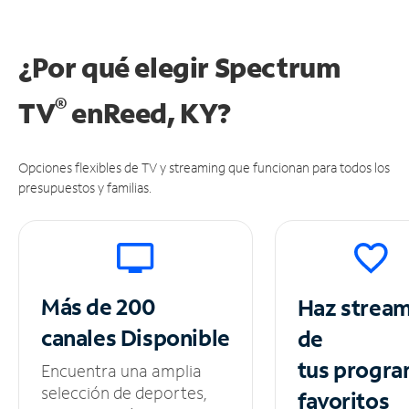
¿Por qué elegir Spectrum
®
TV
en
Reed, KY?
Opciones flexibles de TV y streaming que funcionan para todos los
presupuestos y familias.
Más de 200
Haz strea
canales
Disponible
de
tus
progra
Encuentra una amplia
selección de deportes,
favoritos