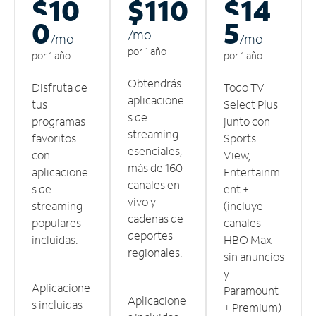
$10
$110
$14
0
5
/m
o
/m
o
/m
o
por 1 año
por 1 año
por 1 año
Obtendrás
Disfruta de
Todo TV
aplicacione
tus
Select Plus
s de
programas
junto con
streaming
favoritos
Sports
esenciales,
con
View,
más de 160
aplicacione
Entertainm
canales en
s de
ent +
vivo y
streaming
(incluye
cadenas de
populares
canales
deportes
incluidas.
HBO Max
regionales.
sin anuncios
y
Aplicacione
Paramount
Aplicacione
s incluidas
+ Premium)