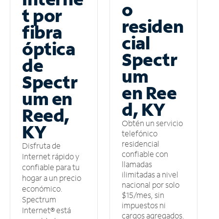
o
t por
residen
fibra
cial
óptica
Spectr
de
um
Spectr
en Ree
um en
d, KY
Reed,
Obtén un servicio
KY
telefónico
residencial
Disfruta de
confiable con
Internet rápido y
llamadas
confiable para tu
ilimitadas a nivel
hogar a un precio
nacional por solo
económico.
$15/mes, sin
Spectrum
impuestos ni
Internet® está
cargos agregados.