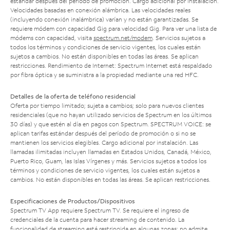
estándar después del período de promoción. Cargo adicional por instalación.
Velocidades basadas en conexión alámbrica. Las velocidades reales
(incluyendo conexión inalámbrica) varían y no están garantizadas. Se
requiere módem con capacidad Gig para velocidad Gig. Para ver una lista de
módems con capacidad, visita
spectrum.net/modem
. Servicios sujetos a
todos los términos y condiciones de servicio vigentes, los cuales están
sujetos a cambios. No están disponibles en todas las áreas. Se aplican
restricciones. Rendimiento de Internet: Spectrum Internet está respaldado
por fibra óptica y se suministra a la propiedad mediante una red HFC.
Detalles de la oferta de teléfono residencial
Oferta por tiempo limitado; sujeta a cambios; solo para nuevos clientes
residenciales (que no hayan utilizado servicios de Spectrum en los últimos
30 días) y que estén al día en pagos con Spectrum. SPECTRUM VOICE: se
aplican tarifas estándar después del período de promoción o si no se
mantienen los servicios elegibles. Cargo adicional por instalación. Las
llamadas ilimitadas incluyen llamadas en Estados Unidos, Canadá, México,
Puerto Rico, Guam, las Islas Vírgenes y más. Servicios sujetos a todos los
términos y condiciones de servicio vigentes, los cuales están sujetos a
cambios. No están disponibles en todas las áreas. Se aplican restricciones.
Especificaciones de Productos/Dispositivos
Spectrum TV App requiere Spectrum TV. Se requiere el ingreso de
credenciales de la cuenta para hacer streaming de contenido. La
funcionalidad de streaming está restringida en algunas zonas; no admite