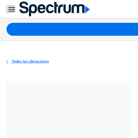
Residencial
Business
Paquetes
Internet
TV
Todas las ubicaciones
Móvil
Teléfono
Residencial
Business
Contáctanos
Inglés