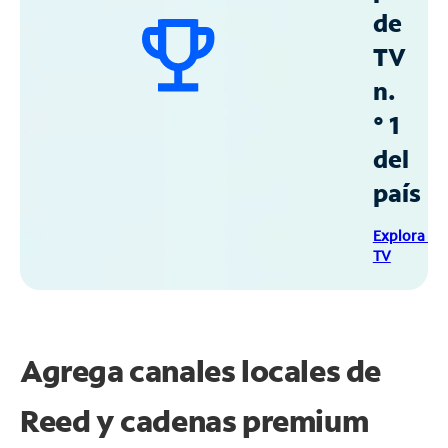
de
TV
n.
° 1
del
país
Explora Sp
TV
Agrega canales locales de
Reed y cadenas premium