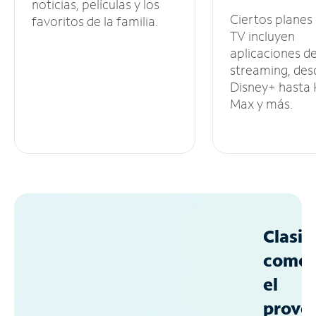
noticias, películas y los
Ciertos planes
favoritos de la familia.
TV incluyen
aplicaciones d
streaming, des
Disney+ hasta
Max y más.
Clasif
como
el
prove