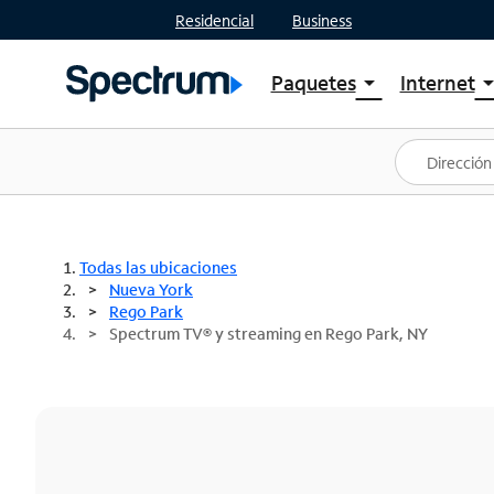
Residencial
Business
Paquetes
Internet
arrow_drop_down
arrow_drop
Ver paquetes
Spectr
Spectrum One
Planes
Mejores ofertas
Spectr
Ofertas en tu área
Intern
Todas las ubicaciones
Nueva York
Rego Park
Spectrum TV® y streaming en Rego Park, NY