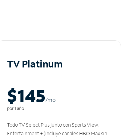
TV Platinum
$145
/m
o
por 1 año
Todo TV Select Plus junto con Sports View,
Entertainment + (incluye canales HBO Max sin