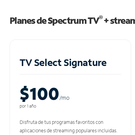
®
Planes de Spectrum TV
+ strea
TV Select Signature
$100
/m
o
por 1 año
Disfruta de tus programas favoritos con
aplicaciones de streaming populares incluidas.