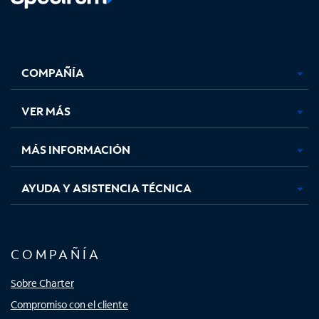
Facebook,
Instagram,
Youtube,
X,
se
se
se
se
COMPAÑÍA
abre
abre
abre
abre
en
en
en
en
una
una
una
una
VER MÁS
pestaña
pestaña
pestaña
pestaña
nueva
nueva
nueva
nueva
MÁS INFORMACIÓN
AYUDA Y ASISTENCIA TÉCNICA
COMPAÑÍA
Sobre Charter
Compromiso con el cliente