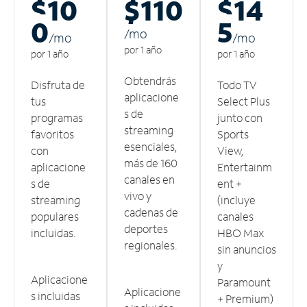
$10
$110
$14
0
5
/m
o
/m
o
/m
o
por 1 año
por 1 año
por 1 año
Obtendrás
Disfruta de
Todo TV
aplicacione
tus
Select Plus
s de
programas
junto con
streaming
favoritos
Sports
esenciales,
con
View,
más de 160
aplicacione
Entertainm
canales en
s de
ent +
vivo y
streaming
(incluye
cadenas de
populares
canales
deportes
incluidas.
HBO Max
regionales.
sin anuncios
y
Aplicacione
Paramount
Aplicacione
s incluidas
+ Premium)