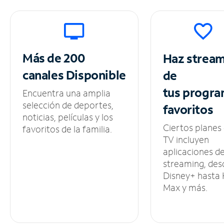
Más de 200
Haz strea
canales
Disponible
de
tus
progra
Encuentra una amplia
selección de deportes,
favoritos
noticias, películas y los
Ciertos planes
favoritos de la familia.
TV incluyen
aplicaciones d
streaming, des
Disney+ hasta
Max y más.