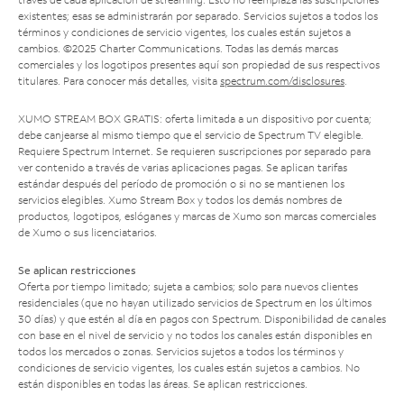
existentes; esas se administrarán por separado. Servicios sujetos a todos los
términos y condiciones de servicio vigentes, los cuales están sujetos a
cambios. ©2025 Charter Communications. Todas las demás marcas
comerciales y los logotipos presentes aquí son propiedad de sus respectivos
titulares. Para conocer más detalles, visita
spectrum.com/disclosures
.
XUMO STREAM BOX GRATIS: oferta limitada a un dispositivo por cuenta;
debe canjearse al mismo tiempo que el servicio de Spectrum TV elegible.
Requiere Spectrum Internet. Se requieren suscripciones por separado para
ver contenido a través de varias aplicaciones pagas. Se aplican tarifas
estándar después del período de promoción o si no se mantienen los
servicios elegibles. Xumo Stream Box y todos los demás nombres de
productos, logotipos, eslóganes y marcas de Xumo son marcas comerciales
de Xumo o sus licenciatarios.
Se aplican restricciones
Oferta por tiempo limitado; sujeta a cambios; solo para nuevos clientes
residenciales (que no hayan utilizado servicios de Spectrum en los últimos
30 días) y que estén al día en pagos con Spectrum. Disponibilidad de canales
con base en el nivel de servicio y no todos los canales están disponibles en
todos los mercados o zonas. Servicios sujetos a todos los términos y
condiciones de servicio vigentes, los cuales están sujetos a cambios. No
están disponibles en todas las áreas. Se aplican restricciones.