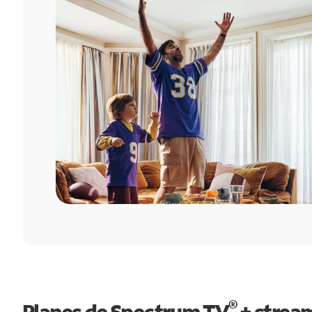
®
Planes de Spectrum TV
+ strea