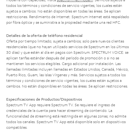
todos los términos y condiciones de servicio vigentes, los cuales están
sujetos a cambios. No están disponibles en todas las áreas. Se aplican
restricciones. Rendimiento de Internet: Spectrum Internet está respaldado
por fibra óptica y se suministra a la propiedad mediante una red HFC.
Detalles de la oferta de teléfono residencial
Oferta por tiempo limitado; sujeta a cambios; solo para nuevos clientes
residenciales (que no hayan utilizado servicios de Spectrum en los últimos
30 días) y que estén al día en pagos con Spectrum. SPECTRUM VOICE: se
aplican tarifas estándar después del período de promoción o si no se
mantienen los servicios elegibles. Cargo adicional por instalación. Las
llamadas ilimitadas incluyen llamadas en Estados Unidos, Canadá, México,
Puerto Rico, Guam, las Islas Vírgenes y más. Servicios sujetos a todos los
términos y condiciones de servicio vigentes, los cuales están sujetos a
cambios. No están disponibles en todas las áreas. Se aplican restricciones.
Especificaciones de Productos/Dispositivos
Spectrum TV App requiere Spectrum TV. Se requiere el ingreso de
credenciales de la cuenta para hacer streaming de contenido. La
funcionalidad de streaming está restringida en algunas zonas; no admite
todos los canales. Spectrum TV App está disponible solo en dispositivos
compatibles.