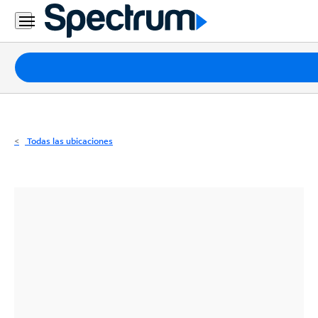
Residencial
Business
Paquetes
Internet
TV
Todas las ubicaciones
Móvil
Teléfono
Residencial
Business
Contáctanos
Inglés