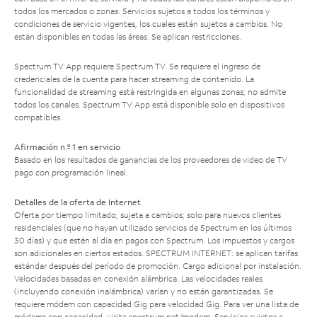
todos los mercados o zonas. Servicios sujetos a todos los términos y
condiciones de servicio vigentes, los cuales están sujetos a cambios. No
están disponibles en todas las áreas. Se aplican restricciones.
Spectrum TV App requiere Spectrum TV. Se requiere el ingreso de
credenciales de la cuenta para hacer streaming de contenido. La
funcionalidad de streaming está restringida en algunas zonas; no admite
todos los canales. Spectrum TV App está disponible solo en dispositivos
compatibles.
Afirmación n.º 1 en servicio
Basado en los resultados de ganancias de los proveedores de video de TV
pago con programación lineal.
Detalles de la oferta de Internet
Oferta por tiempo limitado; sujeta a cambios; solo para nuevos clientes
residenciales (que no hayan utilizado servicios de Spectrum en los últimos
30 días) y que estén al día en pagos con Spectrum. Los impuestos y cargos
son adicionales en ciertos estados. SPECTRUM INTERNET: se aplican tarifas
estándar después del período de promoción. Cargo adicional por instalación.
Velocidades basadas en conexión alámbrica. Las velocidades reales
(incluyendo conexión inalámbrica) varían y no están garantizadas. Se
requiere módem con capacidad Gig para velocidad Gig. Para ver una lista de
módems con capacidad, visita
spectrum.net/modem
. Servicios sujetos a