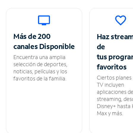
Más de 200
Haz strea
canales
Disponible
de
tus
progra
Encuentra una amplia
selección de deportes,
favoritos
noticias, películas y los
Ciertos planes
favoritos de la familia.
TV incluyen
aplicaciones d
streaming, des
Disney+ hasta
Max y más.