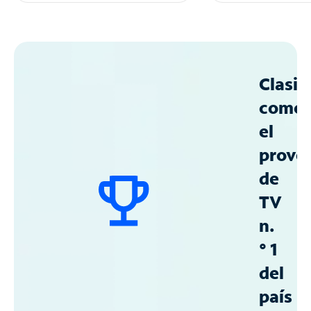
Clasif
como
el
prove
de
TV
n.
° 1
del
país