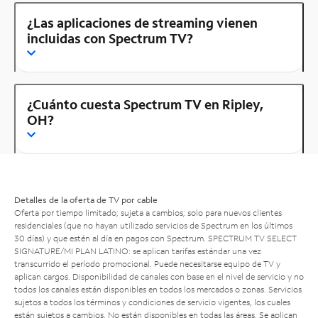
¿Las aplicaciones de streaming vienen
incluidas con Spectrum TV?
¿Cuánto cuesta Spectrum TV en Ripley,
OH?
Detalles de la oferta de TV por cable
Oferta por tiempo limitado; sujeta a cambios; solo para nuevos clientes
residenciales (que no hayan utilizado servicios de Spectrum en los últimos
30 días) y que estén al día en pagos con Spectrum. SPECTRUM TV SELECT
SIGNATURE/MI PLAN LATINO: se aplican tarifas estándar una vez
transcurrido el período promocional. Puede necesitarse equipo de TV y
aplican cargos. Disponibilidad de canales con base en el nivel de servicio y no
todos los canales están disponibles en todos los mercados o zonas. Servicios
sujetos a todos los términos y condiciones de servicio vigentes, los cuales
están sujetos a cambios. No están disponibles en todas las áreas. Se aplican