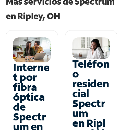
Más servicios de Spectrum
en
Ripley, OH
Teléfon
Interne
o
t por
residen
fibra
cial
óptica
Spectr
de
um
Spectr
en Ripl
um en