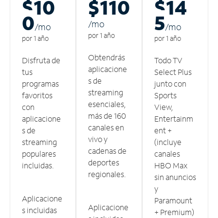
$10
$110
$14
0
5
/m
o
/m
o
/m
o
por 1 año
por 1 año
por 1 año
Obtendrás
Disfruta de
Todo TV
aplicacione
tus
Select Plus
s de
programas
junto con
streaming
favoritos
Sports
esenciales,
con
View,
más de 160
aplicacione
Entertainm
canales en
s de
ent +
vivo y
streaming
(incluye
cadenas de
populares
canales
deportes
incluidas.
HBO Max
regionales.
sin anuncios
y
Aplicacione
Paramount
Aplicacione
s incluidas
+ Premium)