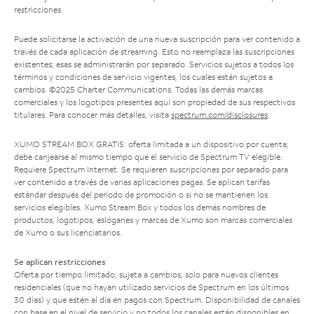
restricciones.
Puede solicitarse la activación de una nueva suscripción para ver contenido a
través de cada aplicación de streaming. Esto no reemplaza las suscripciones
existentes; esas se administrarán por separado. Servicios sujetos a todos los
términos y condiciones de servicio vigentes, los cuales están sujetos a
cambios. ©2025 Charter Communications. Todas las demás marcas
comerciales y los logotipos presentes aquí son propiedad de sus respectivos
titulares. Para conocer más detalles, visita
spectrum.com/disclosures
.
XUMO STREAM BOX GRATIS: oferta limitada a un dispositivo por cuenta;
debe canjearse al mismo tiempo que el servicio de Spectrum TV elegible.
Requiere Spectrum Internet. Se requieren suscripciones por separado para
ver contenido a través de varias aplicaciones pagas. Se aplican tarifas
estándar después del período de promoción o si no se mantienen los
servicios elegibles. Xumo Stream Box y todos los demás nombres de
productos, logotipos, eslóganes y marcas de Xumo son marcas comerciales
de Xumo o sus licenciatarios.
Se aplican restricciones
Oferta por tiempo limitado; sujeta a cambios; solo para nuevos clientes
residenciales (que no hayan utilizado servicios de Spectrum en los últimos
30 días) y que estén al día en pagos con Spectrum. Disponibilidad de canales
con base en el nivel de servicio y no todos los canales están disponibles en