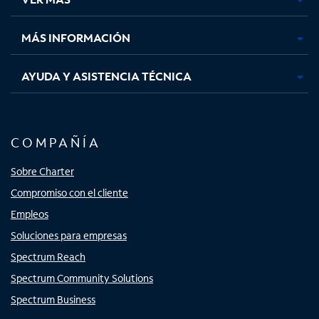
pestaña
pestaña
pestaña
pestaña
nueva
nueva
nueva
nueva
MÁS INFORMACIÓN
AYUDA Y ASISTENCIA TÉCNICA
COMPAÑÍA
Sobre Charter
Compromiso con el cliente
Empleos
Soluciones para empresas
Spectrum Reach
Spectrum Community Solutions
Spectrum Business