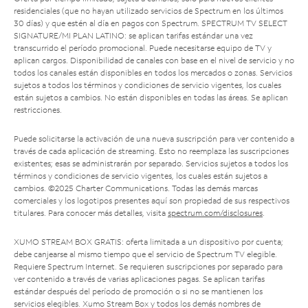
residenciales (que no hayan utilizado servicios de Spectrum en los últimos
30 días) y que estén al día en pagos con Spectrum. SPECTRUM TV SELECT
SIGNATURE/MI PLAN LATINO: se aplican tarifas estándar una vez
transcurrido el período promocional. Puede necesitarse equipo de TV y
aplican cargos. Disponibilidad de canales con base en el nivel de servicio y no
todos los canales están disponibles en todos los mercados o zonas. Servicios
sujetos a todos los términos y condiciones de servicio vigentes, los cuales
están sujetos a cambios. No están disponibles en todas las áreas. Se aplican
restricciones.
Puede solicitarse la activación de una nueva suscripción para ver contenido a
través de cada aplicación de streaming. Esto no reemplaza las suscripciones
existentes; esas se administrarán por separado. Servicios sujetos a todos los
términos y condiciones de servicio vigentes, los cuales están sujetos a
cambios. ©2025 Charter Communications. Todas las demás marcas
comerciales y los logotipos presentes aquí son propiedad de sus respectivos
titulares. Para conocer más detalles, visita
spectrum.com/disclosures
.
XUMO STREAM BOX GRATIS: oferta limitada a un dispositivo por cuenta;
debe canjearse al mismo tiempo que el servicio de Spectrum TV elegible.
Requiere Spectrum Internet. Se requieren suscripciones por separado para
ver contenido a través de varias aplicaciones pagas. Se aplican tarifas
estándar después del período de promoción o si no se mantienen los
servicios elegibles. Xumo Stream Box y todos los demás nombres de