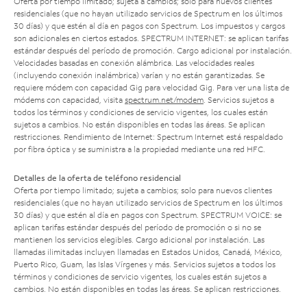
Oferta por tiempo limitado; sujeta a cambios; solo para nuevos clientes
residenciales (que no hayan utilizado servicios de Spectrum en los últimos
30 días) y que estén al día en pagos con Spectrum. Los impuestos y cargos
son adicionales en ciertos estados. SPECTRUM INTERNET: se aplican tarifas
estándar después del período de promoción. Cargo adicional por instalación.
Velocidades basadas en conexión alámbrica. Las velocidades reales
(incluyendo conexión inalámbrica) varían y no están garantizadas. Se
requiere módem con capacidad Gig para velocidad Gig. Para ver una lista de
módems con capacidad, visita
spectrum.net/modem
. Servicios sujetos a
todos los términos y condiciones de servicio vigentes, los cuales están
sujetos a cambios. No están disponibles en todas las áreas. Se aplican
restricciones. Rendimiento de Internet: Spectrum Internet está respaldado
por fibra óptica y se suministra a la propiedad mediante una red HFC.
Detalles de la oferta de teléfono residencial
Oferta por tiempo limitado; sujeta a cambios; solo para nuevos clientes
residenciales (que no hayan utilizado servicios de Spectrum en los últimos
30 días) y que estén al día en pagos con Spectrum. SPECTRUM VOICE: se
aplican tarifas estándar después del período de promoción o si no se
mantienen los servicios elegibles. Cargo adicional por instalación. Las
llamadas ilimitadas incluyen llamadas en Estados Unidos, Canadá, México,
Puerto Rico, Guam, las Islas Vírgenes y más. Servicios sujetos a todos los
términos y condiciones de servicio vigentes, los cuales están sujetos a
cambios. No están disponibles en todas las áreas. Se aplican restricciones.