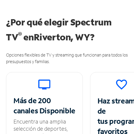
¿Por qué elegir Spectrum
®
TV
en
Riverton, WY?
Opciones flexibles de TV y streaming que funcionan para todos los
presupuestos y familias.
Más de 200
Haz strea
canales
Disponible
de
tus
progra
Encuentra una amplia
selección de deportes,
favoritos