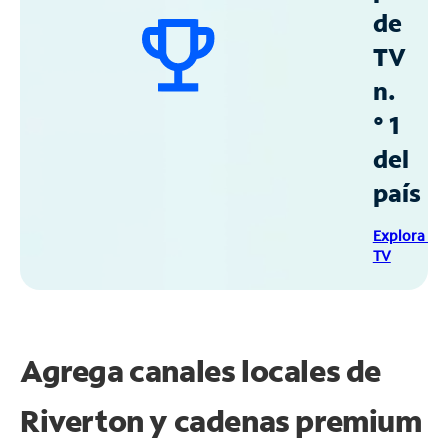
de
TV
n.
° 1
del
país
Explora Sp
TV
Agrega canales locales de
Riverton y cadenas premium