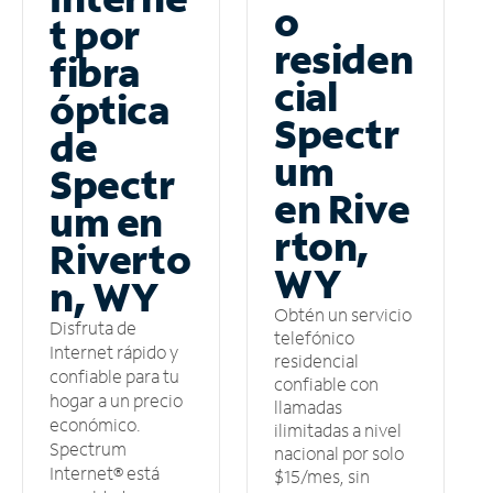
o
t por
residen
fibra
cial
óptica
Spectr
de
um
Spectr
en Rive
um en
rton,
Riverto
WY
n, WY
Obtén un servicio
Disfruta de
telefónico
Internet rápido y
residencial
confiable para tu
confiable con
hogar a un precio
llamadas
económico.
ilimitadas a nivel
Spectrum
nacional por solo
Internet® está
$15/mes, sin