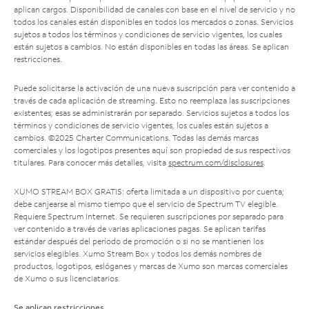
aplican cargos. Disponibilidad de canales con base en el nivel de servicio y no
todos los canales están disponibles en todos los mercados o zonas. Servicios
sujetos a todos los términos y condiciones de servicio vigentes, los cuales
están sujetos a cambios. No están disponibles en todas las áreas. Se aplican
restricciones.
Puede solicitarse la activación de una nueva suscripción para ver contenido a
través de cada aplicación de streaming. Esto no reemplaza las suscripciones
existentes; esas se administrarán por separado. Servicios sujetos a todos los
términos y condiciones de servicio vigentes, los cuales están sujetos a
cambios. ©2025 Charter Communications. Todas las demás marcas
comerciales y los logotipos presentes aquí son propiedad de sus respectivos
titulares. Para conocer más detalles, visita
spectrum.com/disclosures
.
XUMO STREAM BOX GRATIS: oferta limitada a un dispositivo por cuenta;
debe canjearse al mismo tiempo que el servicio de Spectrum TV elegible.
Requiere Spectrum Internet. Se requieren suscripciones por separado para
ver contenido a través de varias aplicaciones pagas. Se aplican tarifas
estándar después del período de promoción o si no se mantienen los
servicios elegibles. Xumo Stream Box y todos los demás nombres de
productos, logotipos, eslóganes y marcas de Xumo son marcas comerciales
de Xumo o sus licenciatarios.
Se aplican restricciones