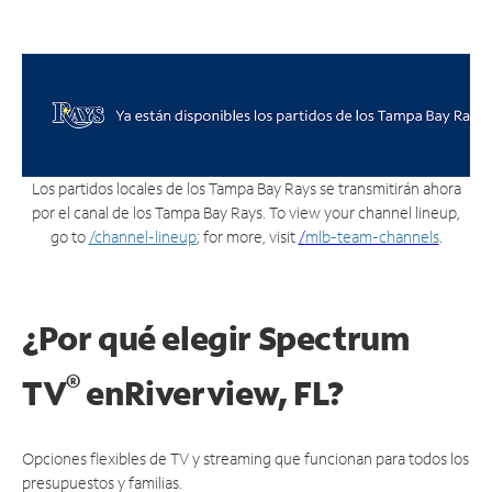
Los partidos locales de los Tampa Bay Rays se transmitirán ahora
por el canal de los Tampa Bay Rays. To view your channel lineup,
go to
/channel-lineup
; for more, visit
/
mlb-team-channels
.
¿Por qué elegir Spectrum
®
TV
en
Riverview, FL?
Opciones flexibles de TV y streaming que funcionan para todos los
presupuestos y familias.