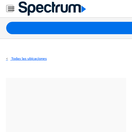
Residencial
Business
Paquetes
Internet
TV
Todas las ubicaciones
Móvil
Teléfono
Residencial
Business
Contáctanos
Inglés