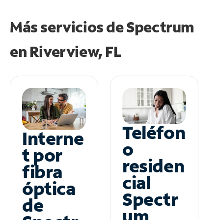
Más servicios de Spectrum
en
Riverview, FL
Teléfon
Interne
o
t por
residen
fibra
cial
óptica
Spectr
de
um