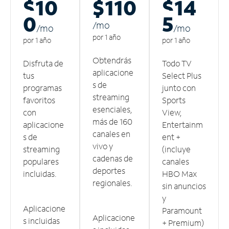
$10
$110
$14
0
5
/m
o
/m
o
/m
o
por 1 año
por 1 año
por 1 año
Obtendrás
Disfruta de
Todo TV
aplicacione
tus
Select Plus
s de
programas
junto con
streaming
favoritos
Sports
esenciales,
con
View,
más de 160
aplicacione
Entertainm
canales en
s de
ent +
vivo y
streaming
(incluye
cadenas de
populares
canales
deportes
incluidas.
HBO Max
regionales.
sin anuncios
y
Aplicacione
Paramount
Aplicacione
s incluidas
+ Premium)