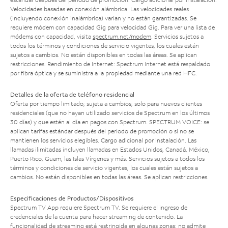
Velocidades basadas en conexión alámbrica. Las velocidades reales
(incluyendo conexión inalámbrica) varían y no están garantizadas. Se
requiere módem con capacidad Gig para velocidad Gig. Para ver una lista de
módems con capacidad, visita
spectrum.net/modem
. Servicios sujetos a
todos los términos y condiciones de servicio vigentes, los cuales están
sujetos a cambios. No están disponibles en todas las áreas. Se aplican
restricciones. Rendimiento de Internet: Spectrum Internet está respaldado
por fibra óptica y se suministra a la propiedad mediante una red HFC.
Detalles de la oferta de teléfono residencial
Oferta por tiempo limitado; sujeta a cambios; solo para nuevos clientes
residenciales (que no hayan utilizado servicios de Spectrum en los últimos
30 días) y que estén al día en pagos con Spectrum. SPECTRUM VOICE: se
aplican tarifas estándar después del período de promoción o si no se
mantienen los servicios elegibles. Cargo adicional por instalación. Las
llamadas ilimitadas incluyen llamadas en Estados Unidos, Canadá, México,
Puerto Rico, Guam, las Islas Vírgenes y más. Servicios sujetos a todos los
términos y condiciones de servicio vigentes, los cuales están sujetos a
cambios. No están disponibles en todas las áreas. Se aplican restricciones.
Especificaciones de Productos/Dispositivos
Spectrum TV App requiere Spectrum TV. Se requiere el ingreso de
credenciales de la cuenta para hacer streaming de contenido. La
funcionalidad de streaming está restringida en algunas zonas; no admite