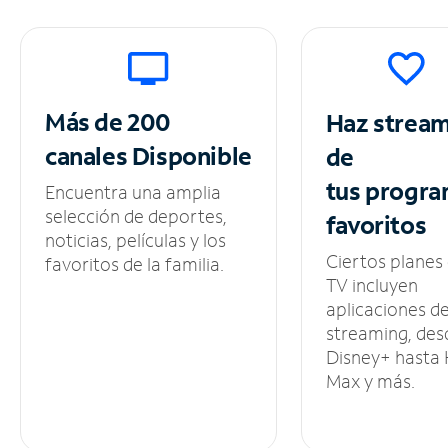
Más de 200
Haz strea
canales
Disponible
de
tus
progra
Encuentra una amplia
selección de deportes,
favoritos
noticias, películas y los
Ciertos planes
favoritos de la familia.
TV incluyen
aplicaciones d
streaming, des
Disney+ hasta
Max y más.