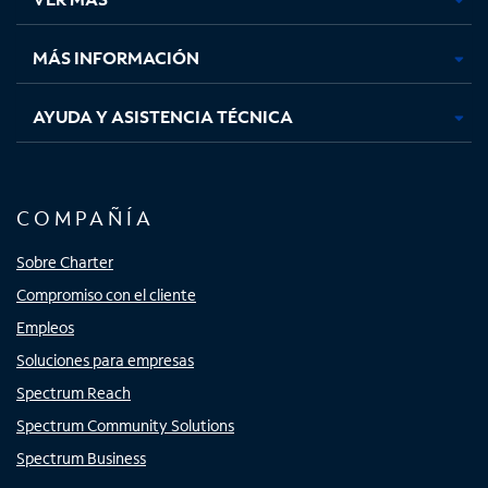
pestaña
pestaña
pestaña
pestaña
nueva
nueva
nueva
nueva
MÁS INFORMACIÓN
AYUDA Y ASISTENCIA TÉCNICA
COMPAÑÍA
Sobre Charter
Compromiso con el cliente
Empleos
Soluciones para empresas
Spectrum Reach
Spectrum Community Solutions
Spectrum Business