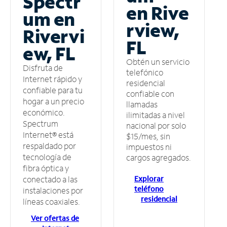
Spectr
en Rive
um en
rview,
Rivervi
FL
ew, FL
Obtén un servicio
Disfruta de
telefónico
Internet rápido y
residencial
confiable para tu
confiable con
hogar a un precio
llamadas
económico.
ilimitadas a nivel
Spectrum
nacional por solo
Internet® está
$15/mes, sin
respaldado por
impuestos ni
tecnología de
cargos agregados.
fibra óptica y
Explorar
conectado a las
teléfono
instalaciones por
residencial
líneas coaxiales.
Ver ofertas de