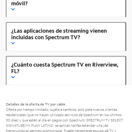
móvil?
¿Las aplicaciones de streaming vienen
incluidas con Spectrum TV?
¿Cuánto cuesta Spectrum TV en Riverview,
FL?
Detalles de la oferta de TV por cable
Oferta por tiempo limitado; sujeta a cambios; solo para nuevos clientes
residenciales (que no hayan utilizado servicios de Spectrum en los últimos
30 días) y que estén al día en pagos con Spectrum. SPECTRUM TV SELECT
SIGNATURE/MI PLAN LATINO: se aplican tarifas estándar una vez
transcurrido el período promocional. Puede necesitarse equipo de TV y