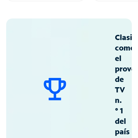
Clasif
como
el
prove
de
TV
n.
° 1
del
país