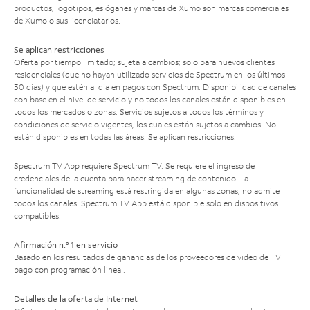
productos, logotipos, eslóganes y marcas de Xumo son marcas comerciales
de Xumo o sus licenciatarios.
Se aplican restricciones
Oferta por tiempo limitado; sujeta a cambios; solo para nuevos clientes
residenciales (que no hayan utilizado servicios de Spectrum en los últimos
30 días) y que estén al día en pagos con Spectrum. Disponibilidad de canales
con base en el nivel de servicio y no todos los canales están disponibles en
todos los mercados o zonas. Servicios sujetos a todos los términos y
condiciones de servicio vigentes, los cuales están sujetos a cambios. No
están disponibles en todas las áreas. Se aplican restricciones.
Spectrum TV App requiere Spectrum TV. Se requiere el ingreso de
credenciales de la cuenta para hacer streaming de contenido. La
funcionalidad de streaming está restringida en algunas zonas; no admite
todos los canales. Spectrum TV App está disponible solo en dispositivos
compatibles.
Afirmación n.º 1 en servicio
Basado en los resultados de ganancias de los proveedores de video de TV
pago con programación lineal.
Detalles de la oferta de Internet