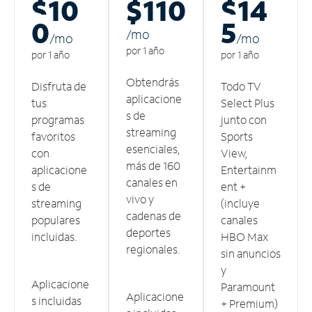
$10
$110
$14
0
5
/m
o
/m
o
/m
o
por 1 año
por 1 año
por 1 año
Obtendrás
Disfruta de
Todo TV
aplicacione
tus
Select Plus
s de
programas
junto con
streaming
favoritos
Sports
esenciales,
con
View,
más de 160
aplicacione
Entertainm
canales en
s de
ent +
vivo y
streaming
(incluye
cadenas de
populares
canales
deportes
incluidas.
HBO Max
regionales.
sin anuncios
y
Aplicacione
Paramount
Aplicacione
s incluidas
+ Premium)