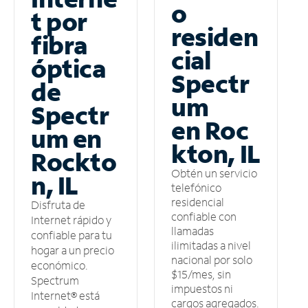
o
t por
residen
fibra
cial
óptica
Spectr
de
um
Spectr
en Roc
um en
kton, IL
Rockto
Obtén un servicio
n, IL
telefónico
residencial
Disfruta de
confiable con
Internet rápido y
llamadas
confiable para tu
ilimitadas a nivel
hogar a un precio
nacional por solo
económico.
$15/mes, sin
Spectrum
impuestos ni
Internet® está
cargos agregados.