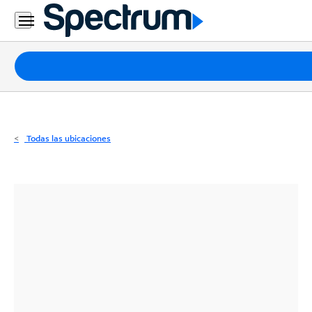
Residencial
Business
Paquetes
Internet
TV
Todas las ubicaciones
Móvil
Teléfono
Residencial
Business
Contáctanos
Inglés