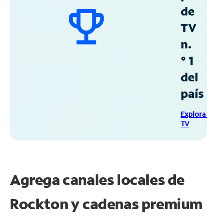
de
TV
n.
° 1
del
país
Explora Sp
TV
Agrega canales locales de
Rockton y cadenas premium