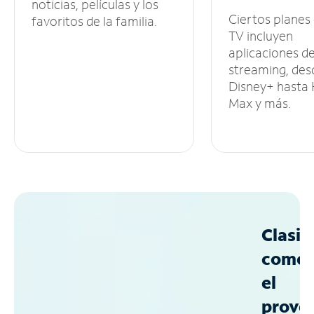
noticias, películas y los
Ciertos planes
favoritos de la familia.
TV incluyen
aplicaciones d
streaming, des
Disney+ hasta
Max y más.
Clasif
como
el
prove