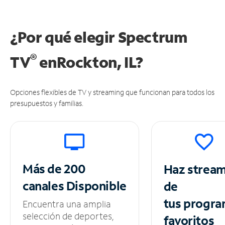
¿Por qué elegir Spectrum
®
TV
en
Rockton, IL?
Opciones flexibles de TV y streaming que funcionan para todos los
presupuestos y familias.
Más de 200
Haz strea
canales
Disponible
de
tus
progra
Encuentra una amplia
selección de deportes,
favoritos