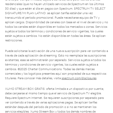
residenciales (que no hayan utilizado servicios de Spectrum en los últimos
30 días) y que estén al día en pagos con Spectrum. SPECTRUM TV SELECT
SIGNATURE/MI PLAN LATINO: se aplican tarifas estándar una vez
transcurrido el período promocional. Puede necesitarse equipo de TV y
aplican cargos. Disponibilidad de canales con base en el nivel de servicio y no
todos los canales están disponibles en todos los mercados o zonas. Servicios
sujetos a todos los términos y condiciones de servicio vigentes, los cuales
están sujetos a cambios. No están disponibles en todas las áreas. Se aplican
restricciones.
Puede solicitarse la activación de una nueva suscripción para ver contenido a
través de cada aplicación de streaming. Esto no reemplaza las suscripciones
existentes; esas se administrarán por separado. Servicios sujetos a todos los
términos y condiciones de servicio vigentes, los cuales están sujetos a
cambios. ©2025 Charter Communications. Todas las demás marcas
comerciales y los logotipos presentes aquí son propiedad de sus respectivos
titulares. Para conocer más detalles, visita
spectrum.com/disclosures
.
XUMO STREAM BOX GRATIS: oferta limitada a un dispositivo por cuenta;
debe canjearse al mismo tiempo que el servicio de Spectrum TV elegible.
Requiere Spectrum Internet. Se requieren suscripciones por separado para
ver contenido a través de varias aplicaciones pagas. Se aplican tarifas
estándar después del período de promoción o si no se mantienen los
servicios elegibles. Xumo Stream Box y todos los demás nombres de