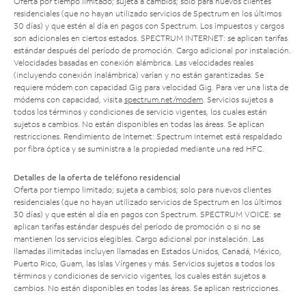
Oferta por tiempo limitado; sujeta a cambios; solo para nuevos clientes
residenciales (que no hayan utilizado servicios de Spectrum en los últimos
30 días) y que estén al día en pagos con Spectrum. Los impuestos y cargos
son adicionales en ciertos estados. SPECTRUM INTERNET: se aplican tarifas
estándar después del período de promoción. Cargo adicional por instalación.
Velocidades basadas en conexión alámbrica. Las velocidades reales
(incluyendo conexión inalámbrica) varían y no están garantizadas. Se
requiere módem con capacidad Gig para velocidad Gig. Para ver una lista de
módems con capacidad, visita
spectrum.net/modem
. Servicios sujetos a
todos los términos y condiciones de servicio vigentes, los cuales están
sujetos a cambios. No están disponibles en todas las áreas. Se aplican
restricciones. Rendimiento de Internet: Spectrum Internet está respaldado
por fibra óptica y se suministra a la propiedad mediante una red HFC.
Detalles de la oferta de teléfono residencial
Oferta por tiempo limitado; sujeta a cambios; solo para nuevos clientes
residenciales (que no hayan utilizado servicios de Spectrum en los últimos
30 días) y que estén al día en pagos con Spectrum. SPECTRUM VOICE: se
aplican tarifas estándar después del período de promoción o si no se
mantienen los servicios elegibles. Cargo adicional por instalación. Las
llamadas ilimitadas incluyen llamadas en Estados Unidos, Canadá, México,
Puerto Rico, Guam, las Islas Vírgenes y más. Servicios sujetos a todos los
términos y condiciones de servicio vigentes, los cuales están sujetos a
cambios. No están disponibles en todas las áreas. Se aplican restricciones.