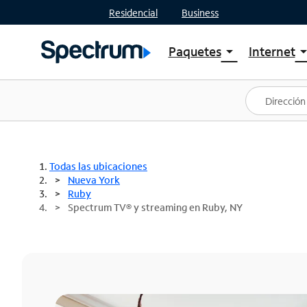
Residencial
Business
Paquetes
Internet
arrow_drop_down
arrow_drop
Ver paquetes
Spectr
Spectrum One
Planes
Mejores ofertas
Spectr
Ofertas en tu área
Intern
Todas las ubicaciones
Nueva York
Ruby
Spectrum TV® y streaming en Ruby, NY