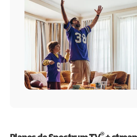
®
Planes de Spectrum TV
+ strea