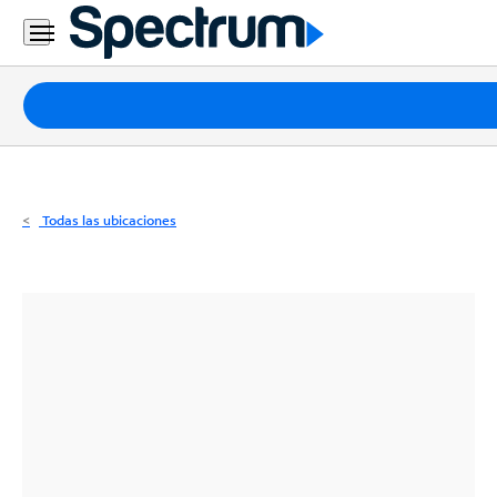
Residencial
Business
Paquetes
Internet
TV
Todas las ubicaciones
Móvil
Teléfono
Residencial
Business
Contáctanos
Inglés