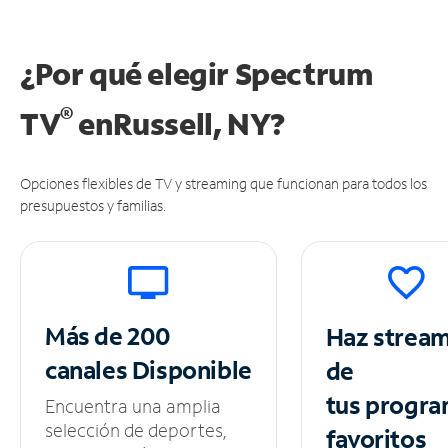
¿Por qué elegir Spectrum
®
TV
en
Russell, NY?
Opciones flexibles de TV y streaming que funcionan para todos los
presupuestos y familias.
Más de 200
Haz strea
canales
Disponible
de
tus
progra
Encuentra una amplia
selección de deportes,
favoritos