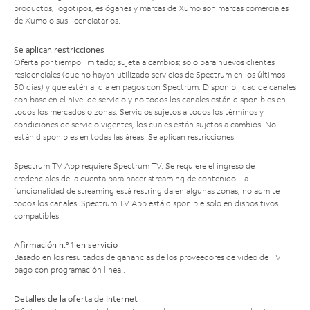
productos, logotipos, eslóganes y marcas de Xumo son marcas comerciales
de Xumo o sus licenciatarios.
Se aplican restricciones
Oferta por tiempo limitado; sujeta a cambios; solo para nuevos clientes
residenciales (que no hayan utilizado servicios de Spectrum en los últimos
30 días) y que estén al día en pagos con Spectrum. Disponibilidad de canales
con base en el nivel de servicio y no todos los canales están disponibles en
todos los mercados o zonas. Servicios sujetos a todos los términos y
condiciones de servicio vigentes, los cuales están sujetos a cambios. No
están disponibles en todas las áreas. Se aplican restricciones.
Spectrum TV App requiere Spectrum TV. Se requiere el ingreso de
credenciales de la cuenta para hacer streaming de contenido. La
funcionalidad de streaming está restringida en algunas zonas; no admite
todos los canales. Spectrum TV App está disponible solo en dispositivos
compatibles.
Afirmación n.º 1 en servicio
Basado en los resultados de ganancias de los proveedores de video de TV
pago con programación lineal.
Detalles de la oferta de Internet