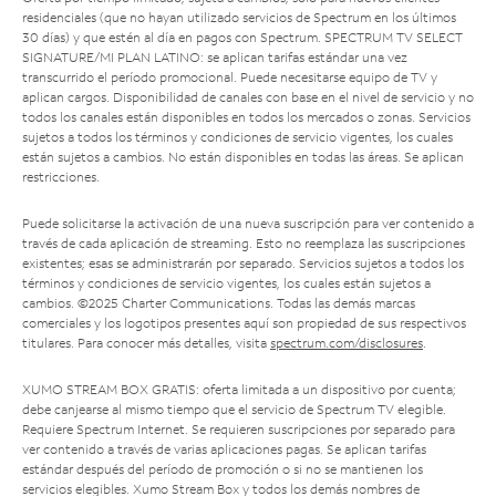
residenciales (que no hayan utilizado servicios de Spectrum en los últimos
30 días) y que estén al día en pagos con Spectrum. SPECTRUM TV SELECT
SIGNATURE/MI PLAN LATINO: se aplican tarifas estándar una vez
transcurrido el período promocional. Puede necesitarse equipo de TV y
aplican cargos. Disponibilidad de canales con base en el nivel de servicio y no
todos los canales están disponibles en todos los mercados o zonas. Servicios
sujetos a todos los términos y condiciones de servicio vigentes, los cuales
están sujetos a cambios. No están disponibles en todas las áreas. Se aplican
restricciones.
Puede solicitarse la activación de una nueva suscripción para ver contenido a
través de cada aplicación de streaming. Esto no reemplaza las suscripciones
existentes; esas se administrarán por separado. Servicios sujetos a todos los
términos y condiciones de servicio vigentes, los cuales están sujetos a
cambios. ©2025 Charter Communications. Todas las demás marcas
comerciales y los logotipos presentes aquí son propiedad de sus respectivos
titulares. Para conocer más detalles, visita
spectrum.com/disclosures
.
XUMO STREAM BOX GRATIS: oferta limitada a un dispositivo por cuenta;
debe canjearse al mismo tiempo que el servicio de Spectrum TV elegible.
Requiere Spectrum Internet. Se requieren suscripciones por separado para
ver contenido a través de varias aplicaciones pagas. Se aplican tarifas
estándar después del período de promoción o si no se mantienen los
servicios elegibles. Xumo Stream Box y todos los demás nombres de