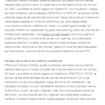
Oferta por tiempo limitado; sujeta a cambios; solo para nuevos clientes
residenciales (que no hayan utilizado servicios de Spectrum en los últimos
30 días) y que estén al día en pagos con Spectrum. Los impuestos y cargos
son adicionales en ciertos estados. SPECTRUM INTERNET: se aplican tarifas
estándar después del período de promoción. Cargo adicional por instalación.
Velocidades basadas en conexión alámbrica. Las velocidades reales
(incluyendo conexión inalámbrica) varían y no están garantizadas. Se
requiere módem con capacidad Gig para velocidad Gig. Para ver una lista de
módems con capacidad, visita
spectrum.net/modem
. Servicios sujetos a
todos los términos y condiciones de servicio vigentes, los cuales están
sujetos a cambios. No están disponibles en todas las áreas. Se aplican
restricciones. Rendimiento de Internet: Spectrum Internet está respaldado
por fibra óptica y se suministra a la propiedad mediante una red HFC.
Detalles de la oferta de teléfono residencial
Oferta por tiempo limitado; sujeta a cambios; solo para nuevos clientes
residenciales (que no hayan utilizado servicios de Spectrum en los últimos
30 días) y que estén al día en pagos con Spectrum. SPECTRUM VOICE: se
aplican tarifas estándar después del período de promoción o si no se
mantienen los servicios elegibles. Cargo adicional por instalación. Las
llamadas ilimitadas incluyen llamadas en Estados Unidos, Canadá, México,
Puerto Rico, Guam, las Islas Vírgenes y más. Servicios sujetos a todos los
términos y condiciones de servicio vigentes, los cuales están sujetos a
cambios. No están disponibles en todas las áreas. Se aplican restricciones.