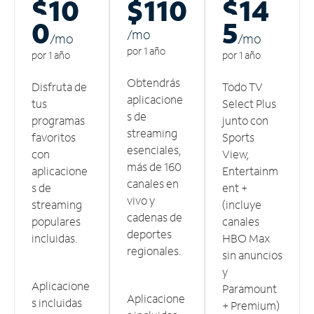
$10
$110
$14
0
5
/m
o
/m
o
/m
o
por 1 año
por 1 año
por 1 año
Obtendrás
Disfruta de
Todo TV
aplicacione
tus
Select Plus
s de
programas
junto con
streaming
favoritos
Sports
esenciales,
con
View,
más de 160
aplicacione
Entertainm
canales en
s de
ent +
vivo y
streaming
(incluye
cadenas de
populares
canales
deportes
incluidas.
HBO Max
regionales.
sin anuncios
y
Aplicacione
Paramount
Aplicacione
s incluidas
+ Premium)