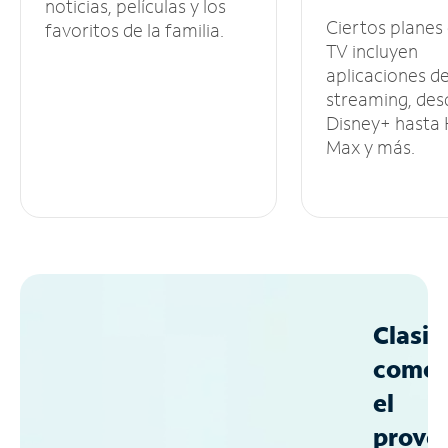
noticias, películas y los
Ciertos planes
favoritos de la familia.
TV incluyen
aplicaciones d
streaming, des
Disney+ hasta
Max y más.
Clasif
como
el
prove