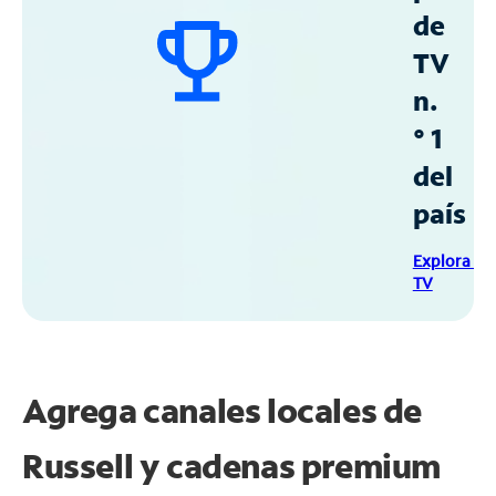
de
TV
n.
° 1
del
país
Explora Sp
TV
Agrega canales locales de
Russell y cadenas premium