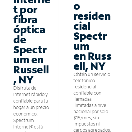
o
t por
residen
fibra
cial
óptica
Spectr
de
um
Spectr
en Russ
um en
ell, NY
Russell
Obtén un servicio
, NY
telefónico
residencial
Disfruta de
confiable con
Internet rápido y
llamadas
confiable para tu
ilimitadas a nivel
hogar a un precio
nacional por solo
económico.
$15/mes, sin
Spectrum
impuestos ni
Internet® está
cargos agregados.