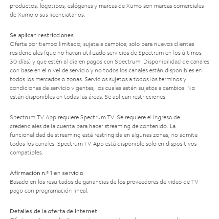
productos, logotipos, eslóganes y marcas de Xumo son marcas comerciales
de Xumo o sus licenciatarios.
Se aplican restricciones
Oferta por tiempo limitado; sujeta a cambios; solo para nuevos clientes
residenciales (que no hayan utilizado servicios de Spectrum en los últimos
30 días) y que estén al día en pagos con Spectrum. Disponibilidad de canales
con base en el nivel de servicio y no todos los canales están disponibles en
todos los mercados o zonas. Servicios sujetos a todos los términos y
condiciones de servicio vigentes, los cuales están sujetos a cambios. No
están disponibles en todas las áreas. Se aplican restricciones.
Spectrum TV App requiere Spectrum TV. Se requiere el ingreso de
credenciales de la cuenta para hacer streaming de contenido. La
funcionalidad de streaming está restringida en algunas zonas; no admite
todos los canales. Spectrum TV App está disponible solo en dispositivos
compatibles.
Afirmación n.º 1 en servicio
Basado en los resultados de ganancias de los proveedores de video de TV
pago con programación lineal.
Detalles de la oferta de Internet