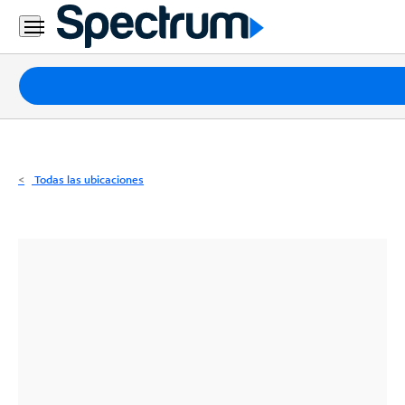
Residencial
Business
Paquetes
Internet
TV
Todas las ubicaciones
Móvil
Teléfono
Residencial
Business
Contáctanos
Inglés