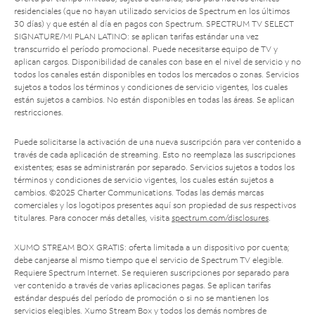
residenciales (que no hayan utilizado servicios de Spectrum en los últimos
30 días) y que estén al día en pagos con Spectrum. SPECTRUM TV SELECT
SIGNATURE/MI PLAN LATINO: se aplican tarifas estándar una vez
transcurrido el período promocional. Puede necesitarse equipo de TV y
aplican cargos. Disponibilidad de canales con base en el nivel de servicio y no
todos los canales están disponibles en todos los mercados o zonas. Servicios
sujetos a todos los términos y condiciones de servicio vigentes, los cuales
están sujetos a cambios. No están disponibles en todas las áreas. Se aplican
restricciones.
Puede solicitarse la activación de una nueva suscripción para ver contenido a
través de cada aplicación de streaming. Esto no reemplaza las suscripciones
existentes; esas se administrarán por separado. Servicios sujetos a todos los
términos y condiciones de servicio vigentes, los cuales están sujetos a
cambios. ©2025 Charter Communications. Todas las demás marcas
comerciales y los logotipos presentes aquí son propiedad de sus respectivos
titulares. Para conocer más detalles, visita
spectrum.com/disclosures
.
XUMO STREAM BOX GRATIS: oferta limitada a un dispositivo por cuenta;
debe canjearse al mismo tiempo que el servicio de Spectrum TV elegible.
Requiere Spectrum Internet. Se requieren suscripciones por separado para
ver contenido a través de varias aplicaciones pagas. Se aplican tarifas
estándar después del período de promoción o si no se mantienen los
servicios elegibles. Xumo Stream Box y todos los demás nombres de