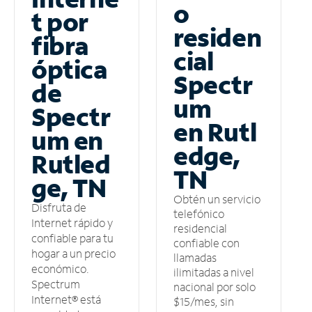
o
t por
residen
fibra
cial
óptica
Spectr
de
um
Spectr
en Rutl
um en
edge,
Rutled
TN
ge, TN
Obtén un servicio
Disfruta de
telefónico
Internet rápido y
residencial
confiable para tu
confiable con
hogar a un precio
llamadas
económico.
ilimitadas a nivel
Spectrum
nacional por solo
Internet® está
$15/mes, sin