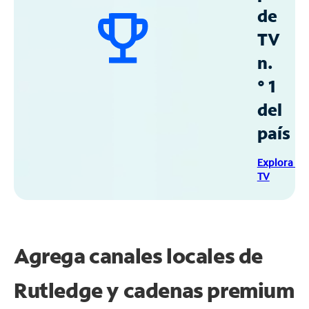
de
TV
n.
° 1
del
país
Explora Sp
TV
Agrega canales locales de
Rutledge y cadenas premium