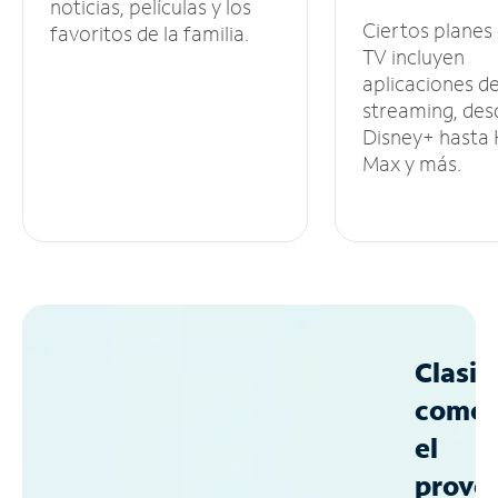
noticias, películas y los
Ciertos planes
favoritos de la familia.
TV incluyen
aplicaciones d
streaming, des
Disney+ hasta
Max y más.
Clasif
como
el
prove