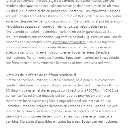
Oferta por tiempo limitado; sujeta a cambios; solo para nuevos clientes
residenciales (que no hayan utilizado servicios de Spectrum en los últimos
30 días) y que estén al día en pagos con Spectrum. Los impuestos y cargos
son adicionales en ciertos estados. SPECTRUM INTERNET: se aplican tarifas
estándar después del período de promoción. Cargo adicional por instalación.
Velocidades basadas en conexión alámbrica. Las velocidades reales
(incluyendo conexión inalámbrica) varían y no están garantizadas. Se
requiere módem con capacidad Gig para velocidad Gig. Para ver una lista de
módems con capacidad, visita
spectrum.net/modem
. Servicios sujetos a
todos los términos y condiciones de servicio vigentes, los cuales están
sujetos a cambios. No están disponibles en todas las áreas. Se aplican
restricciones. Rendimiento de Internet: Spectrum Internet está respaldado
por fibra óptica y se suministra a la propiedad mediante una red HFC.
Detalles de la oferta de teléfono residencial
Oferta por tiempo limitado; sujeta a cambios; solo para nuevos clientes
residenciales (que no hayan utilizado servicios de Spectrum en los últimos
30 días) y que estén al día en pagos con Spectrum. SPECTRUM VOICE: se
aplican tarifas estándar después del período de promoción o si no se
mantienen los servicios elegibles. Cargo adicional por instalación. Las
llamadas ilimitadas incluyen llamadas en Estados Unidos, Canadá, México,
Puerto Rico, Guam, las Islas Vírgenes y más. Servicios sujetos a todos los
términos y condiciones de servicio vigentes, los cuales están sujetos a
cambios. No están disponibles en todas las áreas. Se aplican restricciones.