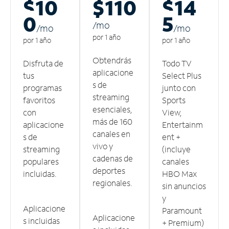
$10
$110
$14
0
5
/m
o
/m
o
/m
o
por 1 año
por 1 año
por 1 año
Obtendrás
Disfruta de
Todo TV
aplicacione
tus
Select Plus
s de
programas
junto con
streaming
favoritos
Sports
esenciales,
con
View,
más de 160
aplicacione
Entertainm
canales en
s de
ent +
vivo y
streaming
(incluye
cadenas de
populares
canales
deportes
incluidas.
HBO Max
regionales.
sin anuncios
y
Aplicacione
Paramount
Aplicacione
s incluidas
+ Premium)