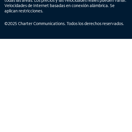
todas las áreas. Los precios y las velocidades reales pueden variar.
Velocidades de Internet basadas en conexión alámbrica. Se
aplican restricciones.
©
2025
Charter Communications. Todos los derechos reservados.