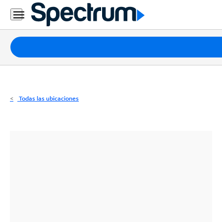
Residencial
Business
Paquetes
Internet
TV
Todas las ubicaciones
Móvil
Teléfono
Residencial
Business
Contáctanos
Inglés