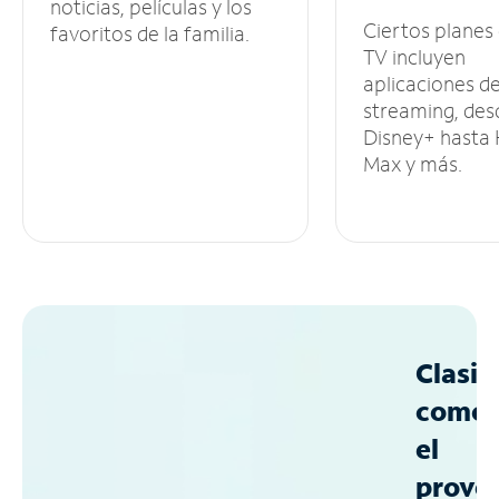
noticias, películas y los
Ciertos planes
favoritos de la familia.
TV incluyen
aplicaciones d
streaming, des
Disney+ hasta
Max y más.
Clasif
como
el
prove