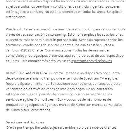
todos los canales están disponibles en todos los mercados o zonas. Servicios
sujetos a todos los términos y condiciones de servicio vigentes, los cuales
están sujetos a cambios. No están disponibles en todas las áreas. Se aplican
restricciones.
Puede solicitarse la activación de una nueva suscripción para ver contenido a
través de cada aplicación de streaming. Esto no reemplaza las suscripciones
existentes; esas se administrarán por separado. Servicios sujetos a todos los
términos y condiciones de servicio vigentes, los cuales están sujetos a
cambios. ©2025 Charter Communications. Todas las demás marcas
comerciales y los logotipos presentes aquí son propiedad de sus respectivos
titulares. Para conocer más detalles, visita
spectrum.com/disclosures
.
XUMO STREAM BOX GRATIS: oferta limitada a un dispositivo por cuenta;
debe canjearse al mismo tiempo que el servicio de Spectrum TV elegible.
Requiere Spectrum Internet. Se requieren suscripciones por separado para
ver contenido a través de varias aplicaciones pagas. Se aplican tarifas
estándar después del período de promoción o si no se mantienen los
servicios elegibles. Xumo Stream Box y todos los demás nombres de
productos, logotipos, eslóganes y marcas de Xumo son marcas comerciales
de Xumo o sus licenciatarios.
Se aplican restricciones
Oferta por tiempo limitado; sujeta a cambios; solo para nuevos clientes