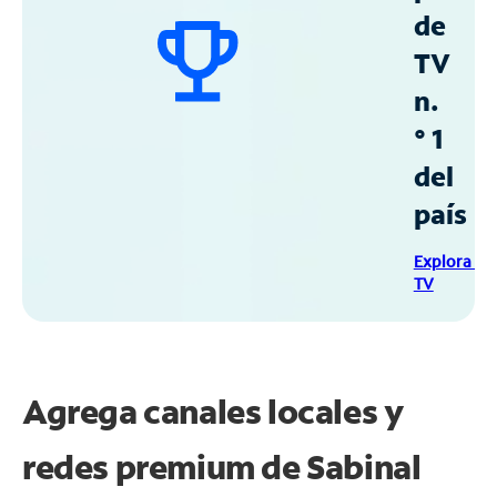
de
TV
n.
° 1
del
país
Explora Sp
TV
Agrega canales locales y
redes premium de Sabinal