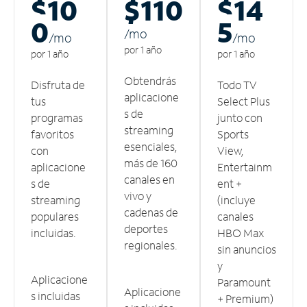
$10
$110
$14
0
5
/m
o
/m
o
/m
o
por 1 año
por 1 año
por 1 año
Obtendrás
Disfruta de
Todo TV
aplicacione
tus
Select Plus
s de
programas
junto con
streaming
favoritos
Sports
esenciales,
con
View,
más de 160
aplicacione
Entertainm
canales en
s de
ent +
vivo y
streaming
(incluye
cadenas de
populares
canales
deportes
incluidas.
HBO Max
regionales.
sin anuncios
y
Aplicacione
Paramount
Aplicacione
s incluidas
+ Premium)