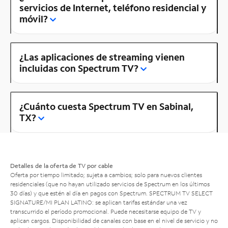
servicios de Internet, teléfono residencial y
móvil?
¿Las aplicaciones de streaming vienen
incluidas con Spectrum TV?
¿Cuánto cuesta Spectrum TV en Sabinal,
TX?
Detalles de la oferta de TV por cable
Oferta por tiempo limitado; sujeta a cambios; solo para nuevos clientes
residenciales (que no hayan utilizado servicios de Spectrum en los últimos
30 días) y que estén al día en pagos con Spectrum. SPECTRUM TV SELECT
SIGNATURE/MI PLAN LATINO: se aplican tarifas estándar una vez
transcurrido el período promocional. Puede necesitarse equipo de TV y
aplican cargos. Disponibilidad de canales con base en el nivel de servicio y no