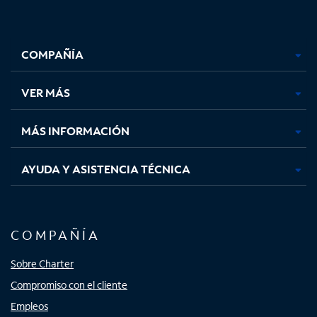
Facebook,
Instagram,
Youtube,
X,
se
se
se
se
COMPAÑÍA
abre
abre
abre
abre
en
en
en
en
una
una
una
una
VER MÁS
pestaña
pestaña
pestaña
pestaña
nueva
nueva
nueva
nueva
MÁS INFORMACIÓN
AYUDA Y ASISTENCIA TÉCNICA
COMPAÑÍA
Sobre Charter
Compromiso con el cliente
Empleos