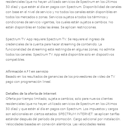
residenciales (que no hayan utilizado servicios de Spectrum en los últimos
30 días) y que estén al día en pagos con Spectrum. Disponibilidad de canales
con base en el nivel de servicio y no todos los canales están disponibles en
todos los mercados o zonas. Servicios sujetos a todos los términos y
condiciones de servicio vigentes, los cuales están sujetos a cambios. No
están disponibles en todas las áreas. Se aplican restricciones.
Spectrum TV App requiere Spectrum TV. Se requiere el ingreso de
credenciales de la cuenta para hacer streaming de contenido. La
funcionalidad de streaming está restringida en algunas zonas; no admite
todos los canales. Spectrum TV App está disponible solo en dispositivos
compatibles.
Afirmación n.º 1 en servicio
Basado en los resultados de ganancias de los proveedores de video de TV
pago con programación lineal.
Detalles de la oferta de Internet
Oferta por tiempo limitado; sujeta a cambios; solo para nuevos clientes
residenciales (que no hayan utilizado servicios de Spectrum en los últimos
30 días) y que estén al día en pagos con Spectrum. Los impuestos y cargos
son adicionales en ciertos estados. SPECTRUM INTERNET: se aplican tarifas
estándar después del período de promoción. Cargo adicional por instalación.
Velocidades basadas en conexión alámbrica. Las velocidades reales