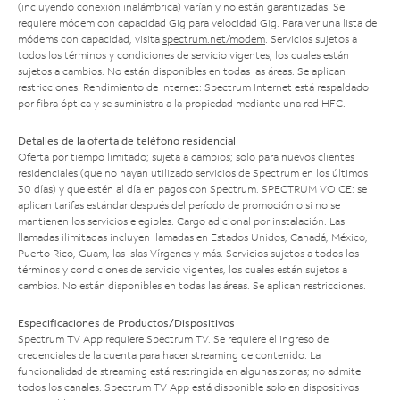
(incluyendo conexión inalámbrica) varían y no están garantizadas. Se
requiere módem con capacidad Gig para velocidad Gig. Para ver una lista de
módems con capacidad, visita
spectrum.net/modem
. Servicios sujetos a
todos los términos y condiciones de servicio vigentes, los cuales están
sujetos a cambios. No están disponibles en todas las áreas. Se aplican
restricciones. Rendimiento de Internet: Spectrum Internet está respaldado
por fibra óptica y se suministra a la propiedad mediante una red HFC.
Detalles de la oferta de teléfono residencial
Oferta por tiempo limitado; sujeta a cambios; solo para nuevos clientes
residenciales (que no hayan utilizado servicios de Spectrum en los últimos
30 días) y que estén al día en pagos con Spectrum. SPECTRUM VOICE: se
aplican tarifas estándar después del período de promoción o si no se
mantienen los servicios elegibles. Cargo adicional por instalación. Las
llamadas ilimitadas incluyen llamadas en Estados Unidos, Canadá, México,
Puerto Rico, Guam, las Islas Vírgenes y más. Servicios sujetos a todos los
términos y condiciones de servicio vigentes, los cuales están sujetos a
cambios. No están disponibles en todas las áreas. Se aplican restricciones.
Especificaciones de Productos/Dispositivos
Spectrum TV App requiere Spectrum TV. Se requiere el ingreso de
credenciales de la cuenta para hacer streaming de contenido. La
funcionalidad de streaming está restringida en algunas zonas; no admite
todos los canales. Spectrum TV App está disponible solo en dispositivos