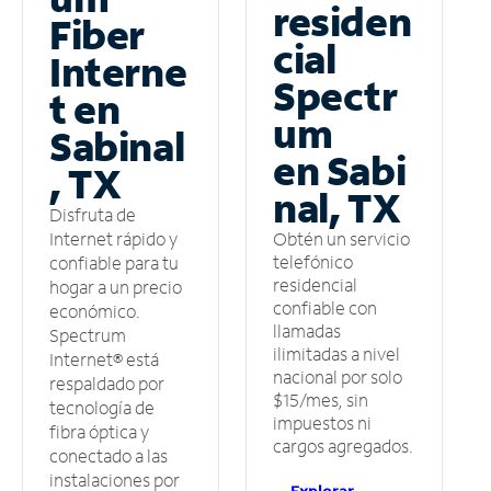
residen
Fiber
cial
Interne
Spectr
t en
um
Sabinal
en Sabi
, TX
nal, TX
Disfruta de
Obtén un servicio
Internet rápido y
telefónico
confiable para tu
residencial
hogar a un precio
confiable con
económico.
llamadas
Spectrum
ilimitadas a nivel
Internet® está
nacional por solo
respaldado por
$15/mes, sin
tecnología de
impuestos ni
fibra óptica y
cargos agregados.
conectado a las
instalaciones por