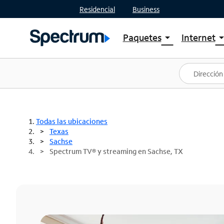
Residencial
Business
Paquetes
Internet
arrow_drop_down
arrow_drop
Ver paquetes
Spectr
Spectrum One
Planes
Mejores ofertas
Spectr
Ofertas en tu área
Intern
Todas las ubicaciones
Texas
Sachse
Spectrum TV® y streaming en Sachse, TX