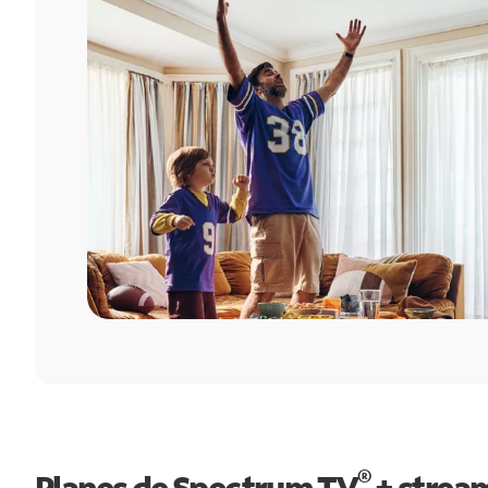
®
Planes de Spectrum TV
+ strea