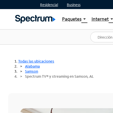
Residencial
Business
Paquetes
Internet
arrow_drop_down
arrow_drop
Ver paquetes
Spectr
Spectrum One
Planes
Mejores ofertas
Spectr
Ofertas en tu área
Intern
Todas las ubicaciones
Alabama
Samson
Spectrum TV® y streaming en Samson, AL