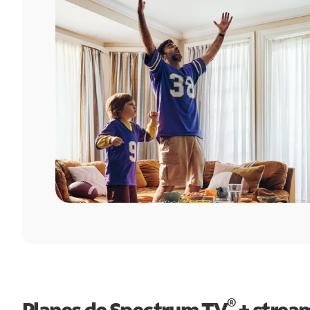
®
Planes de Spectrum TV
+ strea